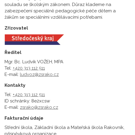
souladu se školským zákonem. Důraz klademe na
zabezpečení speciálně pedagogické péče dětem a
žákům se speciálními vzdělávacími potřebami.
Zřizovatel
Ředitel
Mgr. Bc. Ludvík VOŽEH, MPA
Tel:
+420 313 112 511
E-mail:
ludvoz@zsrako.cz
Kontakty
Tel:
+420 313 112 511
ID schránky: 8e2xcsw
E-mail:
zsrako@zsrako.cz
Fakturační údaje
Střední škola, Základní škola a Mateřská škola Rakovník,
příspěvková organizace