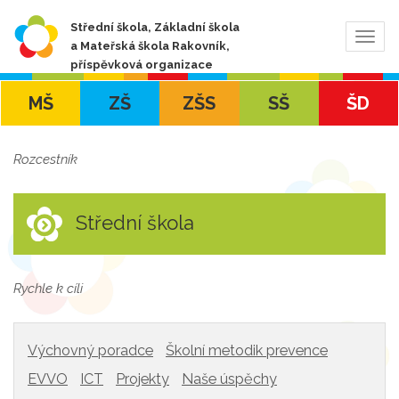
Střední škola, Základní škola
Zobra
a Mateřská škola Rakovník,
navig
příspěvková organizace
MŠ
ZŠ
ZŠS
SŠ
ŠD
Rozcestník
Střední škola
Rychle k cíli
Výchovný poradce
Školní metodik prevence
EVVO
ICT
Projekty
Naše úspěchy