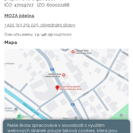
IČO: 47019727 IZO: 600022188
MOZA jídelna
+420 313 251 025;
objednání stravy
Číslo účtu jídelny: 131-348 199 0247/0100
Mapa
Naše škola zpracovává v souvislosti s využitím
webových stránek pouze taková cookies, která jsou