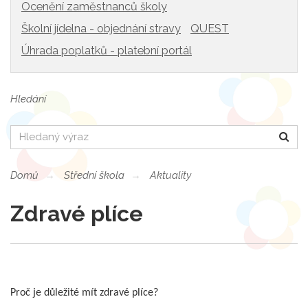
Ocenění zaměstnanců školy
Školní jídelna - objednání stravy
QUEST
Úhrada poplatků - platební portál
Hledání
Hledat
Domů
Střední škola
Aktuality
Zdravé plíce
Proč je důležité mít zdravé plíce?