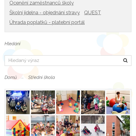
Ocenění zaměstnanců školy
Školní jídelna - objednání stravy
QUEST
Úhrada poplatků - platební portál
Hledání
Hledat
Domů
Střední škola