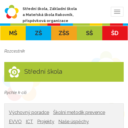
Střední škola, Základní škola
Zobra
a Mateřská škola Rakovník,
navig
příspěvková organizace
MŠ
ZŠ
ZŠS
SŠ
ŠD
Rozcestník
Střední škola
Rychle k cíli
Výchovný poradce
Školní metodik prevence
EVVO
ICT
Projekty
Naše úspěchy