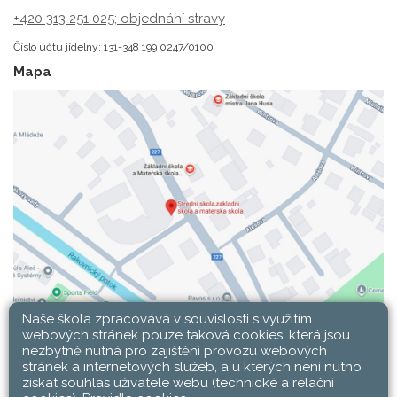
+420 313 251 025;
objednání stravy
Číslo účtu jídelny: 131-348 199 0247/0100
Mapa
Naše škola zpracovává v souvislosti s využitím
webových stránek pouze taková cookies, která jsou
nezbytně nutná pro zajištění provozu webových
stránek a internetových služeb, a u kterých není nutno
získat souhlas uživatele webu (technické a relační