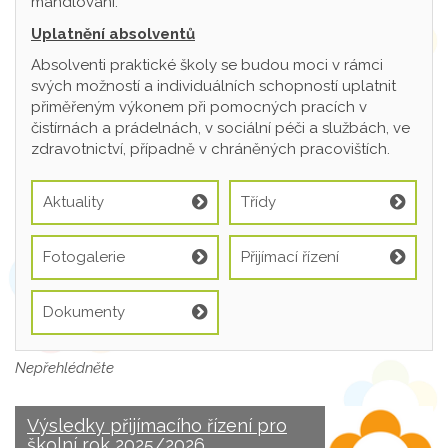
mandlování.
Uplatnění absolventů
Absolventi praktické školy se budou moci v rámci
svých možností a individuálních schopností uplatnit
přiměřeným výkonem při pomocných pracích v
čistírnách a prádelnách, v sociální péči a službách, ve
zdravotnictví, případně v chráněných pracovištích.
Aktuality
Třídy
Fotogalerie
Přijímací řízení
Dokumenty
Nepřehlédněte
Výsledky přijímacího řízení pro
školní rok 2025/2026