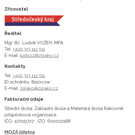
Zřizovatel
Ředitel
Mgr. Bc. Ludvík VOŽEH, MPA
Tel:
+420 313 112 511
E-mail:
ludvoz@zsrako.cz
Kontakty
Tel:
+420 313 112 511
ID schránky: 8e2xcsw
E-mail:
zsrako@zsrako.cz
Fakturační údaje
Střední škola, Základní škola a Mateřská škola Rakovník,
příspěvková organizace
IČO: 47019727 IZO: 600022188
MOZA jídelna