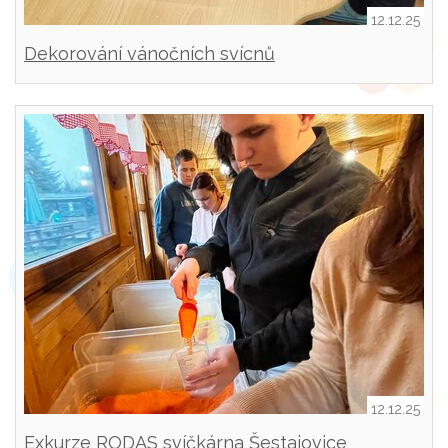
12.12.25
Dekorování vánočních svícnů
12.12.25
Exkurze RODAS svíčkárna Šestajovice