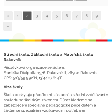
«
1
2
3
4
5
6
7
8
9
»
Střední škola, Základní škola a Mateřská škola
Rakovník
Příspěvková organizace se sídlem:
Františka Dielpolta 1576, Rakovník II, 269 01 Rakovník
GPS: 50°5’59.992”N, 13°44’27.614”E
Vize školy
Škola poskytuje předškolní, základní a střední vzdělávání v
souladu se školským zákonem. Důraz klademe na
zabezpečení speciálně pedagogické péče dětem a
žákům se speciálními vzdělávacími potřebami.