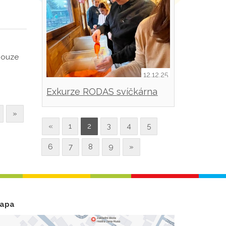
 pouze
12.12.25
Exkurze RODAS svíčkárna
Šestajovice
»
«
1
2
3
4
5
6
7
8
9
»
apa