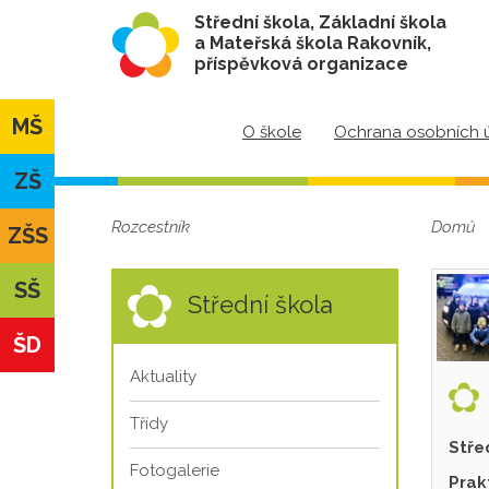
Střední škola, Základní škola
a Mateřská škola Rakovník,
příspěvková organizace
MŠ
O škole
Ochrana osobních 
ZŠ
Rozcestník
Domů
ZŠS
SŠ
Střední škola
ŠD
Aktuality
Třídy
Stře
Fotogalerie
Prak