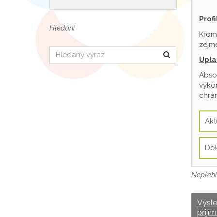
Prof
Hledání
Krom
zejmé
Hledat
Upla
Absol
výkon
chrán
Akt
Do
Nepřehl
Výsl
přijím