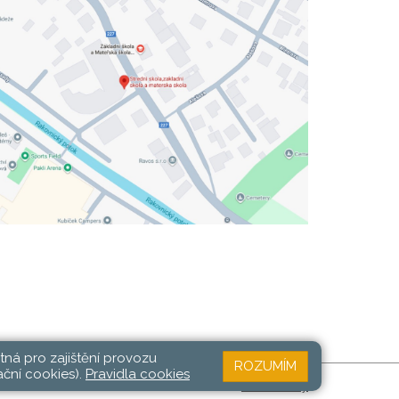
tná pro zajištění provozu
ROZUMÍM
ační cookies).
Pravidla cookies
Web školy