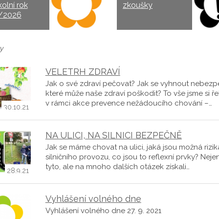
kolní rok
zkoušky
/2026
y
VELETRH ZDRAVÍ
Jak o své zdraví pečovat? Jak se vyhnout nebezpe
které může naše zdraví poškodit? To vše jsme si řek
v rámci akce prevence nežádoucího chování –…
30.10.21
NA ULICI, NA SILNICI BEZPEČNĚ
Jak se máme chovat na ulici, jaká jsou možná rizik
silničního provozu, co jsou to reflexní prvky? Neje
tyto, ale na mnoho dalších otázek získali…
28.9.21
Vyhlášení volného dne
Vyhlášení volného dne 27. 9. 2021