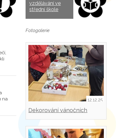
vzdělávání ve
střední škole
Fotogalerie
čí,
li
a
n na
12.12.25
Dekorování vánočních
svícnů