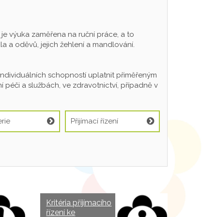
 výuka zaměřena na ruční práce, a to
a a oděvů, jejich žehlení a mandlování.
individuálních schopností uplatnit přiměřeným
 péči a službách, ve zdravotnictví, případně v
rie
Přijímací řízení
Kritéria přijímacího
řízení ke