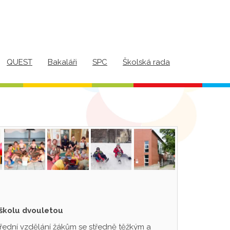
QUEST
Bakaláři
SPC
Školská rada
 školu dvouletou
třední vzdělání žákům se středně těžkým a