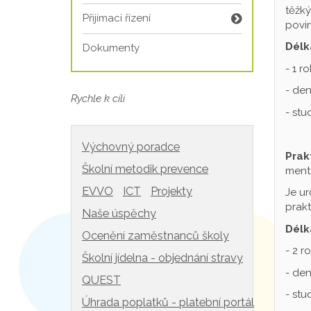
těžký
Přijímací řízení
povin
Délk
Dokumenty
- 1 r
- den
Rychle k cíli
- st
Výchovný poradce
Prak
Školní metodik prevence
mentá
EVVO
ICT
Projekty
Je ur
prakt
Naše úspěchy
Délk
Ocenění zaměstnanců školy
- 2 r
Školní jídelna - objednání stravy
- den
QUEST
- st
Úhrada poplatků - platební portál