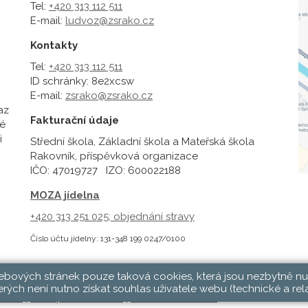
Tel:
+420 313 112 511
E-mail:
ludvoz@zsrako.cz
Kontakty
Tel:
+420 313 112 511
ID schránky: 8e2xcsw
E-mail:
zsrako@zsrako.cz
az
Fakturační údaje
é
i
Střední škola, Základní škola a Mateřská škola
Rakovník, příspěvková organizace
IČO: 47019727 IZO: 600022188
MOZA jídelna
+420 313 251 025;
objednání stravy
Číslo účtu jídelny: 131-348 199 0247/0100
webových stránek pouze taková cookies, která jsou nezbytně nu
rých není nutno získat souhlas uživatele webu (technické a rel
hlásit
|
Přístupnost stránek
|
Pravidla COOKIES