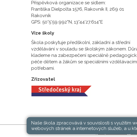
Příspěvková organizace se sídlem:
Františka Dielpolta 1576, Rakovník II, 269 01
Rakovník
GPS: 50°5’59.992”N, 13°44’27.614”E
Vize školy
Škola poskytuje předškolní, základní a střední
vzdělávání v souladu se školským zákonem. Důr
klademe na zabezpečení speciálně pedagogick
péče dětem a žákům se speciálními vzdělávacím
potřebami.
Zřizovatel
Naše škola zpracovává v souvislosti s využitím 
webových stránek a internetových služeb, a u kte
SŠ, ZŠ a MŠ Rakovník © 2026 |
Mapa stránek
|
Při