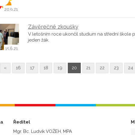
20.9.21
Závěrečné zkoušky
V letošním roce ukončil studium na střední škole
jeden žák.
15.6.21
«
16
17
18
19
20
21
22
23
24
la
Ředitel
M
Mgr. Bc. Ludvík VOŽEH, MPA