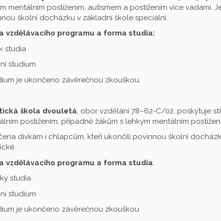
m mentálním postižením, autismem a postižením více vadami. Je 
nou školní docházku v základní škole speciální.
a vzdělávacího programu a forma studia:
ok studia
ní studium
udium je ukončeno závěrečnou zkouškou.
tická škola dvouletá
, obor vzdělání 78–62-C/02, poskytuje st
lním postižením, případně žákům s lehkým mentálním postižení
čena dívkám i chlapcům, kteří ukončili povinnou školní docházku
ické.
a vzdělávacího programu a forma studia
:
oky studia
ní studium
udium je ukončeno závěrečnou zkouškou.