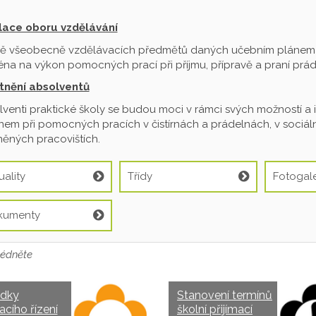
ilace oboru vzdělávání
ě všeobecně vzdělávacích předmětů daných učebním plánem je
na na výkon pomocných prací při příjmu, přípravě a praní prádl
tnění absolventů
venti praktické školy se budou moci v rámci svých možností a 
em při pomocných pracích v čistírnách a prádelnách, v sociální
ěných pracovištích.
uality
Třídy
Fotogale
kumenty
édněte
edky
Stanovení termínů
acího řízení
školní přijímací