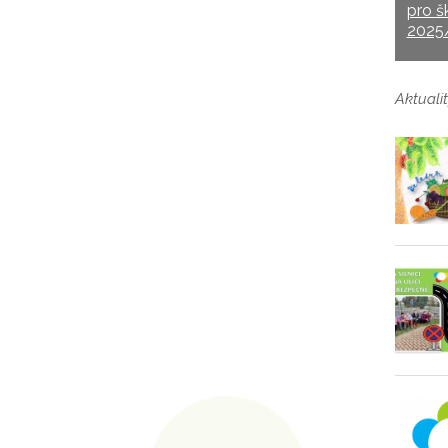
pro š
2025
Aktualit