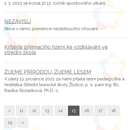
1. 3. 2023 se konal již 13. ročník sportovního utkání.
NEZÁVISLÍ
Akce v rámci prevence nežádoucího chování.
Kritéria přijímacího řízení ke vzdělávání ve
střední škole
ŽIJEME PŘÍRODOU, ŽIJEME LESEM
V úterý 13. prosince 2022 za námi přijela lesní pedagožka a
ředitelka Střední lesnické školy Žlutice, p. o. paní Ing. Bc.
Radka Stolariková, Ph.D. s…
«
11
12
13
14
15
16
17
18
19
»