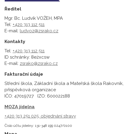
Ředitel
Mgr. Bc. Ludvík VOŽEH, MPA
Tel:
+420 313 112 511
E-mail:
ludvoz@zsrako.cz
Kontakty
Tel:
+420 313 112 511
ID schránky: 8e2xcsw
E-mail:
zsrako@zsrako.cz
Fakturační údaje
Střední škola, Základní škola a Mateřská škola Rakovník,
příspěvková organizace
IČO: 47019727 IZO: 600022188
MOZA jídelna
+420 313 251 025;
objednání stravy
Číslo účtu jídelny: 131-348 199 0247/0100
Mapa