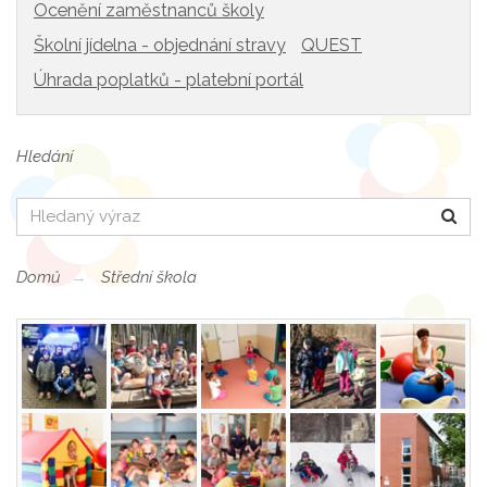
Ocenění zaměstnanců školy
Školní jídelna - objednání stravy
QUEST
Úhrada poplatků - platební portál
Hledání
Hledat
Domů
Střední škola