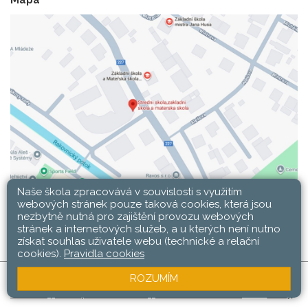
Naše škola zpracovává v souvislosti s využitím
webových stránek pouze taková cookies, která jsou
nezbytně nutná pro zajištění provozu webových
stránek a internetových služeb, a u kterých není nutno
získat souhlas uživatele webu (technické a relační
cookies).
Pravidla cookies
ROZUMÍM
SŠ, ZŠ a MŠ Rakovník © 2026 |
Mapa stránek
|
Web
Přihlásit
|
Přístupnost stránek
|
Pravidla COOKIES
školy