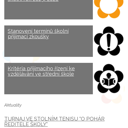
Stanovení termínů školní
přijímací zkoušky
Kritéria přijímacího řízení ke
vzdělávání ve střední škole
Aktuality
TURNAJ VE STOLNÍM TENISU "O POHÁR
ŘEDITELE ŠKOLY"