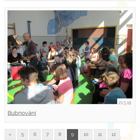
21.5.19
Bubnování
«
5
6
7
8
9
10
11
12