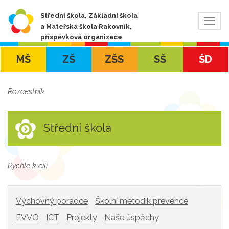
Střední škola, Základní škola
Zobra
a Mateřská škola Rakovník,
navig
příspěvková organizace
MŠ
ZŠ
ZŠS
SŠ
ŠD
Rozcestník
Střední škola
Rychle k cíli
Výchovný poradce
Školní metodik prevence
EVVO
ICT
Projekty
Naše úspěchy