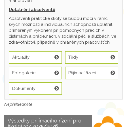
mandlování.
Uplatnění absolventů
Absolventi praktické školy se budou moci v rámci
svých možností a individuálních schopností uplatnit
přiměřeným výkonem při pomocných pracích v
čistírnách a prádelnách, v sociální péči a službách, ve
zdravotnictví, případně v chráněných pracovištích.
Aktuality
Třídy
Fotogalerie
Přijímací řízení
Dokumenty
Nepřehlédněte
Výsledky přijímacího řízení pro
školní rok 2025/2026