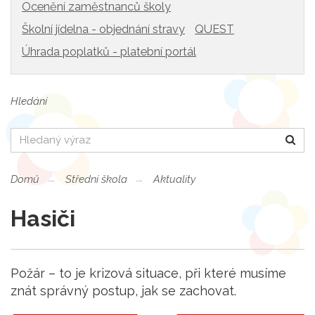
Ocenění zaměstnanců školy
Školní jídelna - objednání stravy
QUEST
Úhrada poplatků - platební portál
Hledání
Hledat
Domů
Střední škola
Aktuality
Hasiči
Požár – to je krizová situace, při které musíme
znát správný postup, jak se zachovat.