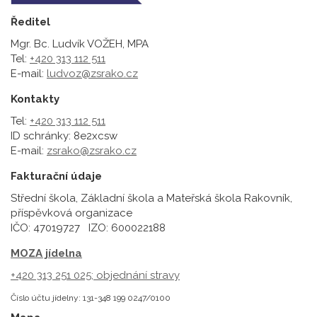
Ředitel
Mgr. Bc. Ludvík VOŽEH, MPA
Tel:
+420 313 112 511
E-mail:
ludvoz@zsrako.cz
Kontakty
Tel:
+420 313 112 511
ID schránky: 8e2xcsw
E-mail:
zsrako@zsrako.cz
Fakturační údaje
Střední škola, Základní škola a Mateřská škola Rakovník,
příspěvková organizace
IČO: 47019727 IZO: 600022188
MOZA jídelna
+420 313 251 025;
objednání stravy
Číslo účtu jídelny: 131-348 199 0247/0100