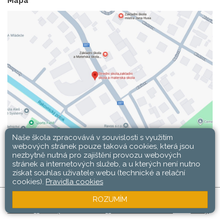
Mapa
Naše škola zpracovává v souvislosti s využitím
webových stránek pouze taková cookies, která jsou
nezbytně nutná pro zajištění provozu webových
stránek a internetových služeb, a u kterých není nutno
získat souhlas uživatele webu (technické a relační
cookies).
Pravidla cookies
ROZUMÍM
SŠ, ZŠ a MŠ Rakovník © 2026 |
Mapa stránek
|
Web
Přihlásit
|
Přístupnost stránek
|
Pravidla COOKIES
školy