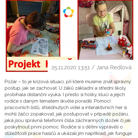
25.11.2020 13:51 / Jana Redlová
Požár – to je krizová situaci, při které musíme znát správný
postup, jak se zachovat. U žáků základní a střední školy
probíhala distanční výuka. I přesto si holky, kluci a jejich
rodiče s daným tématem skvěle poradili. Pomocí
pracovních listů, shlédnutých videí a interaktivních her si
mohli žáčci zopakovat, jak postupovat v případě požáru,
jaká jsou správná telefonní čísla záchranných složek či jak
poskytnout první pomoc. Rodiče si s dětmi vyprávěli o
důležitosti práce hasičů a ukázali jim například, jak funguje