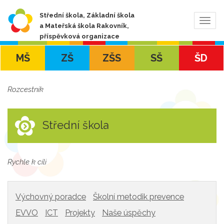
Střední škola, Základní škola
Zobra
a Mateřská škola Rakovník,
navig
příspěvková organizace
MŠ
ZŠ
ZŠS
SŠ
ŠD
Rozcestník
Střední škola
Rychle k cíli
Výchovný poradce
Školní metodik prevence
EVVO
ICT
Projekty
Naše úspěchy