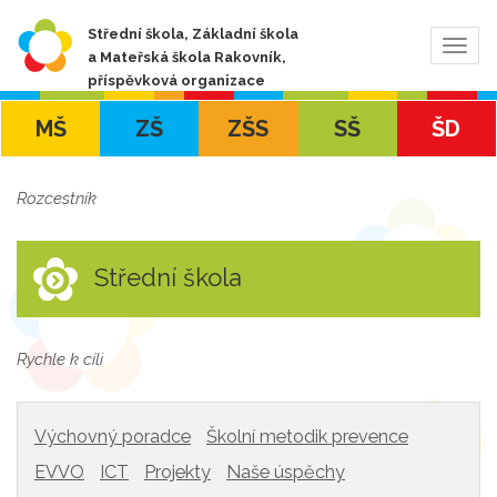
Střední škola, Základní škola
Zobra
a Mateřská škola Rakovník,
navig
příspěvková organizace
MŠ
ZŠ
ZŠS
SŠ
ŠD
Rozcestník
Střední škola
Rychle k cíli
Výchovný poradce
Školní metodik prevence
EVVO
ICT
Projekty
Naše úspěchy