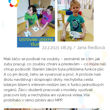
22.2.2021 08:29 / Jana Redlová
Malí žáčci se podívali na zoubky – seznámili se s tím, jak
zuby pracují, co zoubky chrání a především – co může náš
chrup poškodit. Starším žákům byla přiblížena funkce plic.
A co jim škodí¸ čeho se vyvarovat a proč. A protože naši
školu navštěvují i dospívající dívky, nechyběla cesta
lidským tělem k intimním místům žen, k funkci jednotlivých
orgánů. Žáci i studenti pracovali s modely, využívali
pracovní listy a nechyběla ani výuková videa. Vše
probíhalo v rámci plnění akcí MPP.