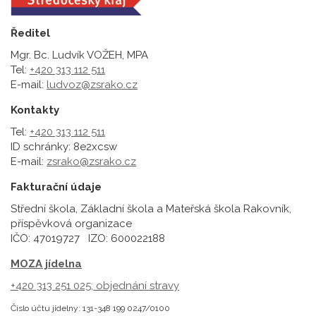
Ředitel
Mgr. Bc. Ludvík VOŽEH, MPA
Tel:
+420 313 112 511
E-mail:
ludvoz@zsrako.cz
Kontakty
Tel:
+420 313 112 511
ID schránky: 8e2xcsw
E-mail:
zsrako@zsrako.cz
Fakturační údaje
Střední škola, Základní škola a Mateřská škola Rakovník,
příspěvková organizace
IČO: 47019727 IZO: 600022188
MOZA jídelna
+420 313 251 025;
objednání stravy
Číslo účtu jídelny: 131-348 199 0247/0100