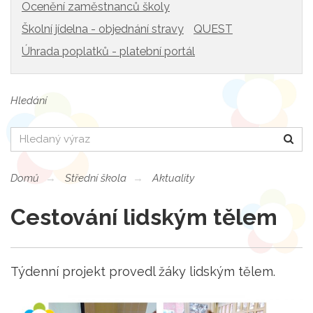
Ocenění zaměstnanců školy
Školní jídelna - objednání stravy
QUEST
Úhrada poplatků - platební portál
Hledání
Hledat
Domů
Střední škola
Aktuality
Cestování lidským tělem
Týdenní projekt provedl žáky lidským tělem.