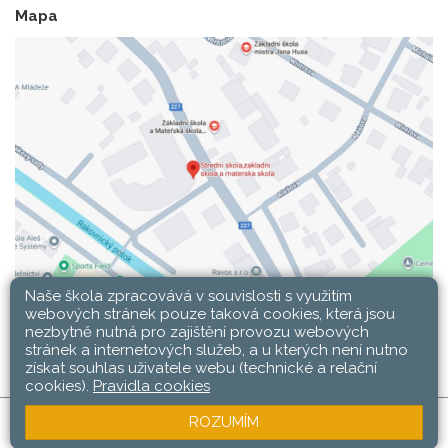
Mapa
Naše škola zpracovává v souvislosti s využitím
webových stránek pouze taková cookies, která jsou
nezbytně nutná pro zajištění provozu webových
stránek a internetových služeb, a u kterých není nutno
získat souhlas uživatele webu (technické a relační
cookies).
Pravidla cookies
ROZUMÍM
SŠ, ZŠ a MŠ Rakovník © 2026 |
Mapa stránek
|
Web
Přihlásit
|
Přístupnost stránek
|
Pravidla COOKIES
školy