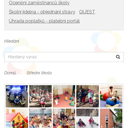
Ocenění zaměstnanců školy
Školní jídelna - objednání stravy
QUEST
Úhrada poplatků - platební portál
Hledání
Hledat
Domů
Střední škola