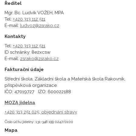
Ředitel
Mgr. Bc. Ludvík VOŽEH, MPA
Tel:
+420 313 112 511
E-mail:
ludvoz@zsrako.cz
Kontakty
Tel:
+420 313 112 511
ID schránky: 8e2xcsw
E-mail:
zsrako@zsrako.cz
Fakturační údaje
Střední škola, Základní škola a Mateřská škola Rakovník,
příspěvková organizace
IČO: 47019727 IZO: 600022188
MOZA jídelna
+420 313 251 025;
objednání stravy
Číslo účtu jídelny: 131-348 199 0247/0100
Mapa