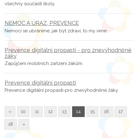
všechny součásti školy.
NEMOC A ÚRAZ, PREVENCE
Nemoci se ubráníme, jak být zdraví, to my víme.
Prevence digitální propasti - pro znevýhodněné
žáky
Zapůjčení mobilních zařízení žákům.
Prevence digitální propasti
Prevence digitální propasti-pro znevýhodněné žáky
«
10
11
12
13
14
15
16
17
18
»