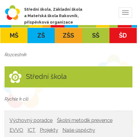
Střední škola, Základní škola
Zobra
a Mateřská škola Rakovník,
navig
příspěvková organizace
MŠ
ZŠ
ZŠS
SŠ
ŠD
Rozcestník
Střední škola
Rychle k cíli
Výchovný poradce
Školní metodik prevence
EVVO
ICT
Projekty
Naše úspěchy