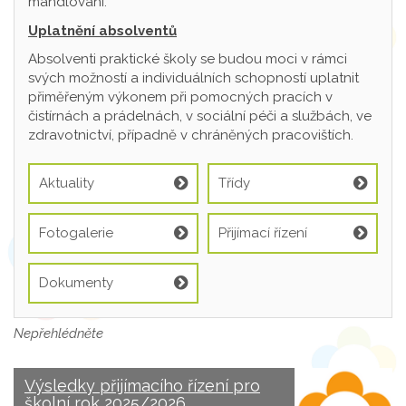
mandlování.
Uplatnění absolventů
Absolventi praktické školy se budou moci v rámci
svých možností a individuálních schopností uplatnit
přiměřeným výkonem při pomocných pracích v
čistírnách a prádelnách, v sociální péči a službách, ve
zdravotnictví, případně v chráněných pracovištích.
Aktuality
Třídy
Fotogalerie
Přijímací řízení
Dokumenty
Nepřehlédněte
Výsledky přijímacího řízení pro
školní rok 2025/2026