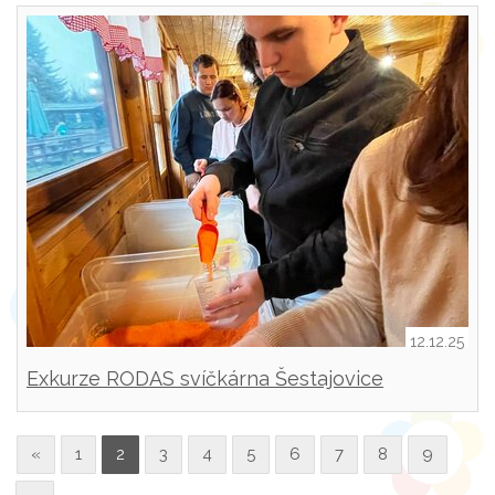
12.12.25
Exkurze RODAS svíčkárna Šestajovice
«
1
2
3
4
5
6
7
8
9