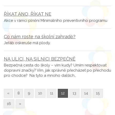
ŘÍKAT ANO, ŘÍKAT NE
Akce v rámci plnění Minimálního preventivního programu
Co nám roste na školní zahradě?
Jeřáb oskeruše má plody.
NA ULICI, NA SILNICI BEZPEČNĚ
Bezpečná cesta do školy – vím kudy? Umím respektovat
dopravní značky? Vím, jak správně přecházet po přechodu
pro chodce? Na tyto a mnoho dalších…
«
8
9
10
11
12
13
14
15
16
»