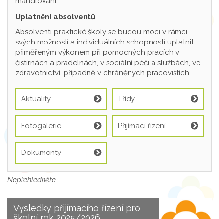
mandlování.
Uplatnění absolventů
Absolventi praktické školy se budou moci v rámci
svých možností a individuálních schopností uplatnit
přiměřeným výkonem při pomocných pracích v
čistírnách a prádelnách, v sociální péči a službách, ve
zdravotnictví, případně v chráněných pracovištích.
Aktuality
Třídy
Fotogalerie
Přijímací řízení
Dokumenty
Nepřehlédněte
Výsledky přijímacího řízení pro
školní rok 2025/2026