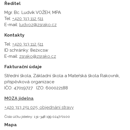
Ředitel
Mgr. Bc. Ludvík VOŽEH, MPA
Tel:
+420 313 112 511
E-mail:
ludvoz@zsrako.cz
Kontakty
Tel:
+420 313 112 511
ID schránky: 8e2xcsw
E-mail:
zsrako@zsrako.cz
Fakturační údaje
Střední škola, Základní škola a Mateřská škola Rakovník,
příspěvková organizace
IČO: 47019727 IZO: 600022188
MOZA jídelna
+420 313 251 025;
objednání stravy
Číslo účtu jídelny: 131-348 199 0247/0100
Mapa