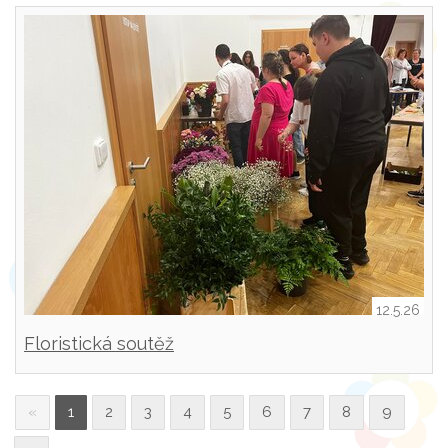
12.5.26
Floristická soutěž
«
1
2
3
4
5
6
7
8
9