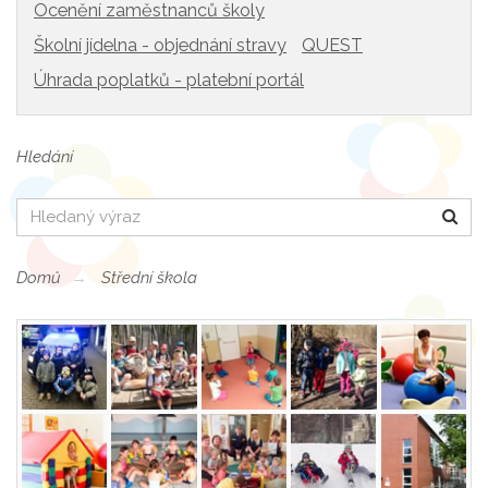
Ocenění zaměstnanců školy
Školní jídelna - objednání stravy
QUEST
Úhrada poplatků - platební portál
Hledání
Hledat
Domů
Střední škola