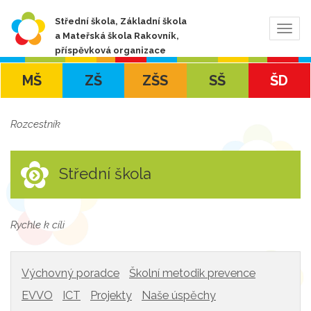
Střední škola, Základní škola
Zobra
a Mateřská škola Rakovník,
navig
příspěvková organizace
MŠ
ZŠ
ZŠS
SŠ
ŠD
Rozcestník
Střední škola
Rychle k cíli
Výchovný poradce
Školní metodik prevence
EVVO
ICT
Projekty
Naše úspěchy