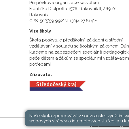
Příspěvková organizace se sídlem:
Františka Dielpolta 1576, Rakovník II, 269 01
Rakovník
GPS: 50°5’59.992”N, 13°44’27.614”E
Vize školy
Škola poskytuje předškolní, základní a střední
vzdělávání v souladu se školským zákonem. Důr
klademe na zabezpečení speciálně pedagogick
péče dětem a žákům se speciálními vzdělávacím
potřebami.
Zřizovatel
Naše škola zpracovává v souvislosti s využitím 
webových stránek a internetových služeb, a u kte
SŠ, ZŠ a MŠ Rakovník © 2026 |
Mapa stránek
|
Při