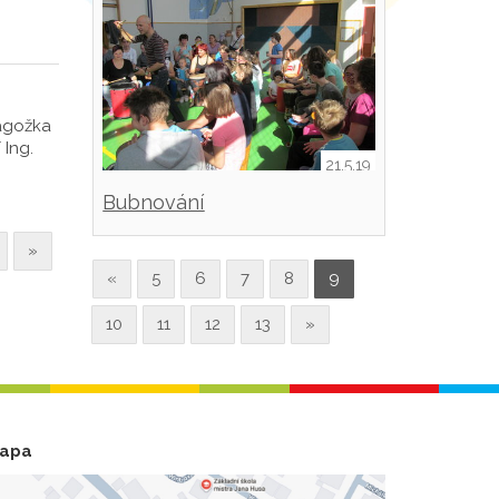
dagožka
 Ing.
21.5.19
Bubnování
»
«
5
6
7
8
9
10
11
12
13
»
apa