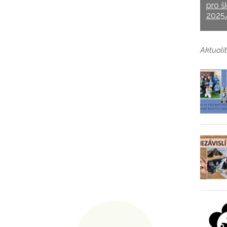
pro š
2025
Aktualit