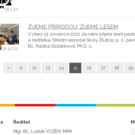
18.1.23
ŽIJEME PŘÍRODOU, ŽIJEME LESEM
V úterý 13. prosince 2022 za námi přijela lesní pe
a ředitelka Střední lesnické školy Žlutice, p. o. paní
Bc. Radka Stolariková, Ph.D. s…
19.12.22
«
11
12
13
14
15
16
17
18
19
la
Ředitel
M
Mgr. Bc. Ludvík VOŽEH, MPA