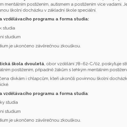
m mentálním postižením, autismem a postižením více vadami. Je 
nou školní docházku v základní škole speciální.
a vzdělávacího programu a forma studia:
ok studia
ní studium
udium je ukončeno závěrečnou zkouškou.
tická škola dvouletá
, obor vzdělání 78–62-C/02, poskytuje st
lním postižením, případně žákům s lehkým mentálním postižení
čena dívkám i chlapcům, kteří ukončili povinnou školní docházku
ické.
a vzdělávacího programu a forma studia
:
oky studia
ní studium
udium je ukončeno závěrečnou zkouškou.