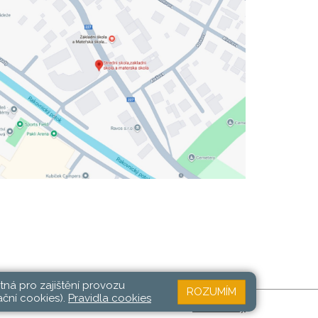
tná pro zajištění provozu
ROZUMÍM
ační cookies).
Pravidla cookies
Web školy