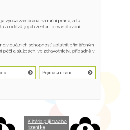
 výuka zaměřena na ruční práce, a to
a a oděvů, jejich žehlení a mandlování.
individuálních schopností uplatnit přiměřeným
 péči a službách, ve zdravotnictví, případně v
rie
Přijímací řízení
Kritéria přijímacího
řízení ke