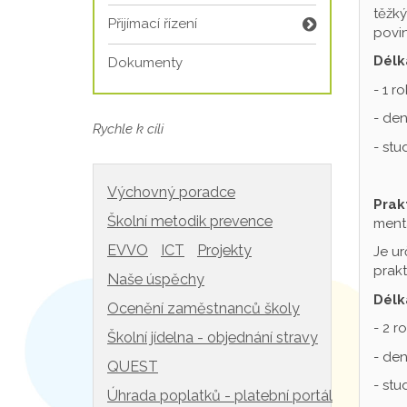
těžký
Přijímací řízení
povin
Délk
Dokumenty
- 1 r
- den
Rychle k cíli
- st
Výchovný poradce
Prak
Školní metodik prevence
mentá
EVVO
ICT
Projekty
Je ur
prakt
Naše úspěchy
Délk
Ocenění zaměstnanců školy
- 2 r
Školní jídelna - objednání stravy
- den
QUEST
- st
Úhrada poplatků - platební portál