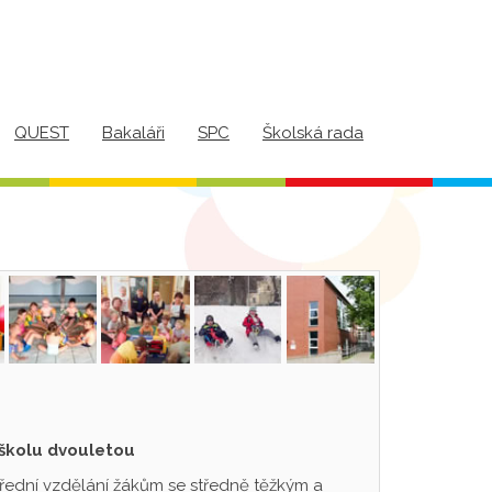
QUEST
Bakaláři
SPC
Školská rada
 školu dvouletou
třední vzdělání žákům se středně těžkým a