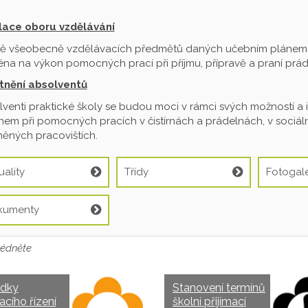
ilace oboru vzdělávání
ě všeobecně vzdělávacích předmětů daných učebním plánem je
na na výkon pomocných prací při příjmu, přípravě a praní prádl
tnění absolventů
venti praktické školy se budou moci v rámci svých možností a 
em při pomocných pracích v čistírnách a prádelnách, v sociální
ěných pracovištích.
uality
Třídy
Fotogale
kumenty
édněte
edky
Stanovení termínů
acího řízení
školní přijímací