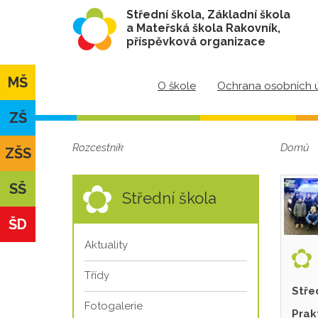
Střední škola, Základní škola
a Mateřská škola Rakovník,
příspěvková organizace
MŠ
O škole
Ochrana osobních 
ZŠ
Rozcestník
Domů
ZŠS
SŠ
Střední škola
ŠD
Aktuality
Třídy
Stře
Fotogalerie
Prak