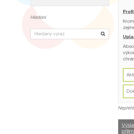
Prof
Hledání
Krom
zejmé
Hledat
Upla
Absol
výkon
chrán
Akt
Do
Nepřehl
Výsl
přijím