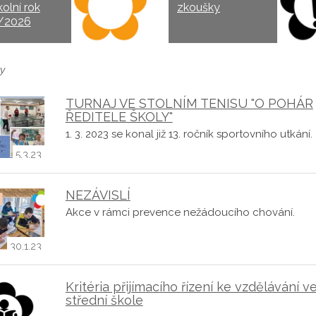
kolní rok
zkoušky
/2026
y
TURNAJ VE STOLNÍM TENISU "O POHÁR
ŘEDITELE ŠKOLY"
1. 3. 2023 se konal již 13. ročník sportovního utkání.
5.3.23
NEZÁVISLÍ
Akce v rámci prevence nežádoucího chování.
30.1.23
Kritéria přijímacího řízení ke vzdělávání v
střední škole