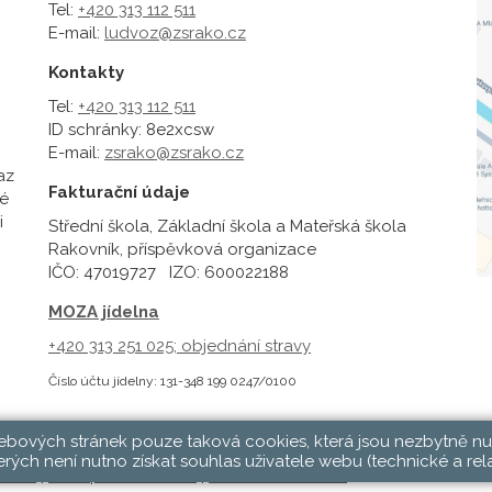
Tel:
+420 313 112 511
E-mail:
ludvoz@zsrako.cz
Kontakty
Tel:
+420 313 112 511
ID schránky: 8e2xcsw
E-mail:
zsrako@zsrako.cz
az
Fakturační údaje
é
i
Střední škola, Základní škola a Mateřská škola
Rakovník, příspěvková organizace
IČO: 47019727 IZO: 600022188
MOZA jídelna
+420 313 251 025;
objednání stravy
Číslo účtu jídelny: 131-348 199 0247/0100
webových stránek pouze taková cookies, která jsou nezbytně nu
rých není nutno získat souhlas uživatele webu (technické a rel
hlásit
|
Přístupnost stránek
|
Pravidla COOKIES