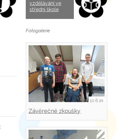
vzdělávání ve
střední škole
Fotogalerie
10.6.19
Závěrečné zkoušky
e