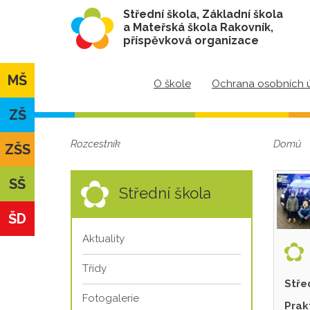
Střední škola, Základní škola
a Mateřská škola Rakovník,
příspěvková organizace
MŠ
O škole
Ochrana osobních 
ZŠ
Rozcestník
Domů
ZŠS
SŠ
Střední škola
ŠD
Aktuality
Třídy
Stře
Fotogalerie
Prak