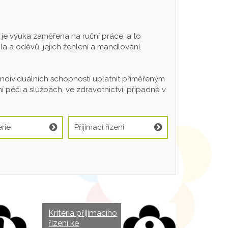
 výuka zaměřena na ruční práce, a to
a a oděvů, jejich žehlení a mandlování.
individuálních schopností uplatnit přiměřeným
 péči a službách, ve zdravotnictví, případně v
rie
Přijímací řízení
Kritéria přijímacího
řízení ke