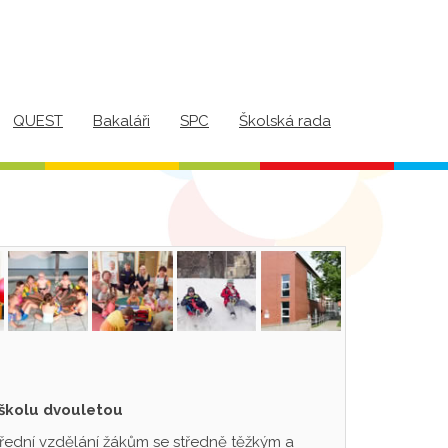
QUEST
Bakaláři
SPC
Školská rada
 školu dvouletou
třední vzdělání žákům se středně těžkým a