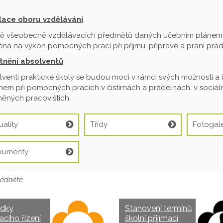
ilace oboru vzdělávání
ě všeobecně vzdělávacích předmětů daných učebním plánem je
na na výkon pomocných prací při příjmu, přípravě a praní prádl
tnění absolventů
venti praktické školy se budou moci v rámci svých možností a 
em při pomocných pracích v čistírnách a prádelnách, v sociální
ěných pracovištích.
uality
Třídy
Fotogale
kumenty
édněte
edky
Stanovení termínů
acího řízení
školní přijímací