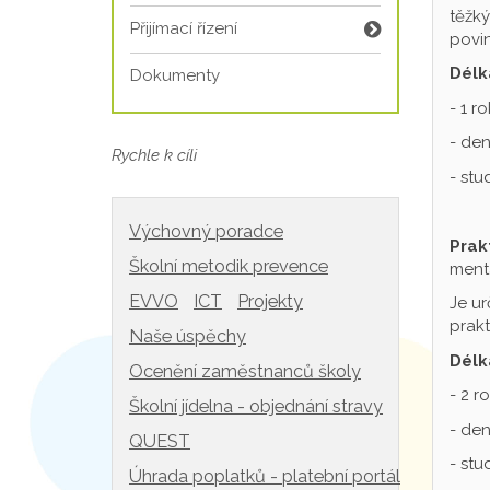
těžký
Přijímací řízení
povin
Délk
Dokumenty
- 1 r
- den
Rychle k cíli
- st
Výchovný poradce
Prak
Školní metodik prevence
mentá
EVVO
ICT
Projekty
Je ur
prakt
Naše úspěchy
Délk
Ocenění zaměstnanců školy
- 2 r
Školní jídelna - objednání stravy
- den
QUEST
- st
Úhrada poplatků - platební portál