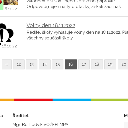
zvládneme si sami něco zdravého připravit?
Odpovědi,nejen na tyto otázky, získali žáci naší…
6.11.22
Volný den 18.11.2022
Ředitel školy vyhlašuje volný den na 18.11.2022. Pla
všechny součásti školy.
18.10.22
«
12
13
14
15
16
17
18
19
20
la
Ředitel
M
Mgr. Bc. Ludvík VOŽEH, MPA