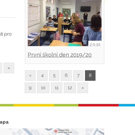
tí pro
2.9.19
První školní den 2019/20
»
«
4
5
6
7
8
9
10
11
12
»
apa