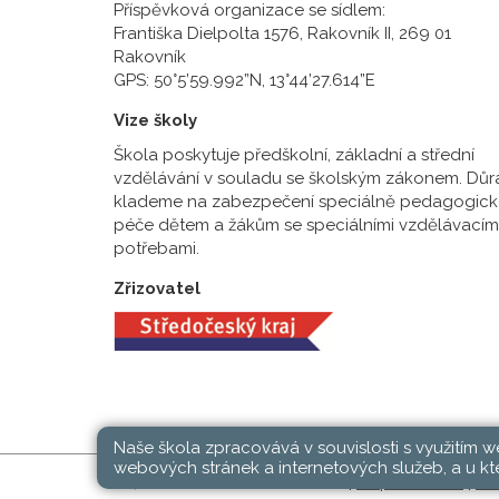
Příspěvková organizace se sídlem:
Františka Dielpolta 1576, Rakovník II, 269 01
Rakovník
GPS: 50°5’59.992”N, 13°44’27.614”E
Vize školy
Škola poskytuje předškolní, základní a střední
vzdělávání v souladu se školským zákonem. Důr
klademe na zabezpečení speciálně pedagogick
péče dětem a žákům se speciálními vzdělávacím
potřebami.
Zřizovatel
Naše škola zpracovává v souvislosti s využitím 
webových stránek a internetových služeb, a u kte
SŠ, ZŠ a MŠ Rakovník © 2026 |
Mapa stránek
|
Při