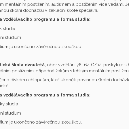
m mentálním postižením, autismem a postižením více vadami. Je 
nou školní docházku v základní škole speciální.
a vzdělávacího programu a forma studia:
ok studia
ní studium
udium je ukončeno závěrečnou zkouškou.
tická škola dvouletá
, obor vzdělání 78–62-C/02, poskytuje st
lním postižením, případně žákům s lehkým mentálním postižení
čena dívkám i chlapcům, kteří ukončili povinnou školní docházku
ické.
a vzdělávacího programu a forma studia
:
oky studia
ní studium
udium je ukončeno závěrečnou zkouškou.