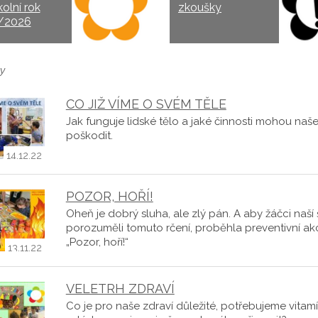
kolní rok
zkoušky
/2026
y
CO JIŽ VÍME O SVÉM TĚLE
Jak funguje lidské tělo a jaké činnosti mohou naše
poškodit.
14.12.22
POZOR, HOŘÍ!
Oheň je dobrý sluha, ale zlý pán. A aby žáčci naší 
porozuměli tomuto rčení, proběhla preventivní ak
„Pozor, hoří!“
13.11.22
VELETRH ZDRAVÍ
Co je pro naše zdraví důležité, potřebujeme vitam