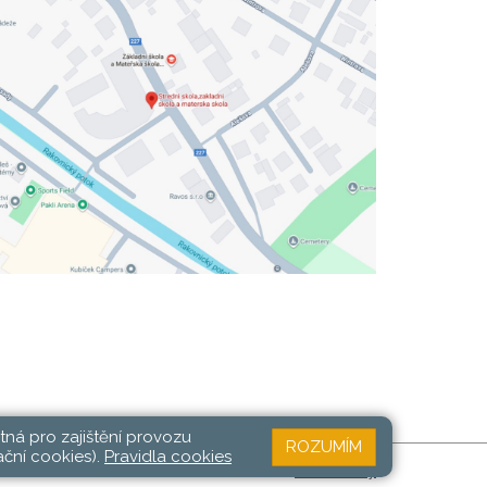
tná pro zajištění provozu
ROZUMÍM
ační cookies).
Pravidla cookies
Web školy