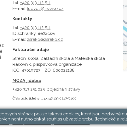
Tel:
+420 313 112 511
E-mail:
ludvoz@zsrako.cz
Kontakty
Tel:
+420 313 112 511
ID schránky: 8e2xcsw
E-mail:
zsrako@zsrako.cz
az
Fakturační údaje
é
i
Střední škola, Základní škola a Mateřská škola
Rakovník, příspěvková organizace
IČO: 47019727 IZO: 600022188
MOZA jídelna
+420 313 251 025;
objednání stravy
Číslo účtu jídelny: 131-348 199 0247/0100
webových stránek pouze taková cookies, která jsou nezbytně nu
rých není nutno získat souhlas uživatele webu (technické a rel
hlásit
|
Přístupnost stránek
|
Pravidla COOKIES