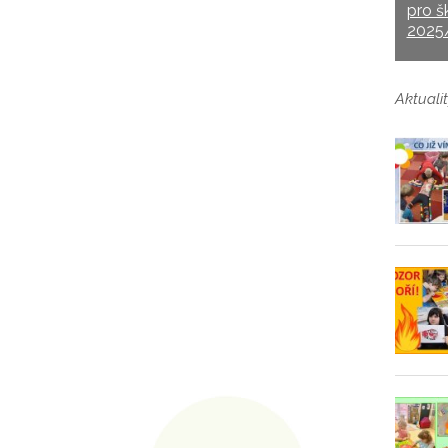
pro š
2025
Aktualit