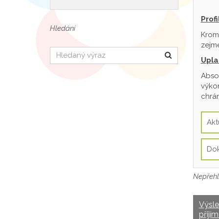
Prof
Hledání
Krom
zejmé
Hledat
Upla
Absol
výkon
chrán
Akt
Do
Nepřehl
Výsl
přijím