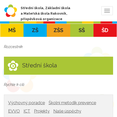
Střední škola, Základní škola
Zobra
a Mateřská škola Rakovník,
navig
příspěvková organizace
MŠ
ZŠ
ZŠS
SŠ
ŠD
Rozcestník
Střední škola
Rychle k cíli
Výchovný poradce
Školní metodik prevence
EVVO
ICT
Projekty
Naše úspěchy