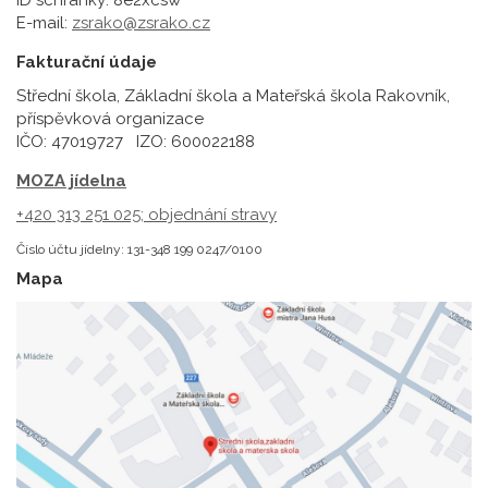
E-mail:
zsrako@zsrako.cz
Fakturační údaje
Střední škola, Základní škola a Mateřská škola Rakovník,
příspěvková organizace
IČO: 47019727 IZO: 600022188
MOZA jídelna
+420 313 251 025;
objednání stravy
Číslo účtu jídelny: 131-348 199 0247/0100
Mapa