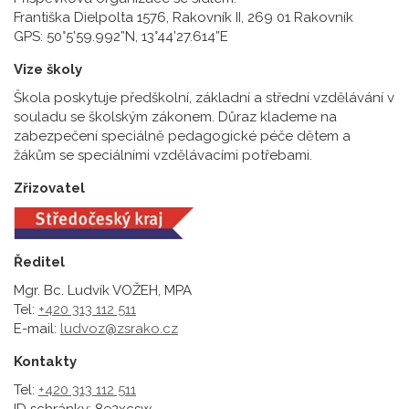
Františka Dielpolta 1576, Rakovník II, 269 01 Rakovník
GPS: 50°5’59.992”N, 13°44’27.614”E
Vize školy
Škola poskytuje předškolní, základní a střední vzdělávání v
souladu se školským zákonem. Důraz klademe na
zabezpečení speciálně pedagogické péče dětem a
žákům se speciálními vzdělávacími potřebami.
Zřizovatel
Ředitel
Mgr. Bc. Ludvík VOŽEH, MPA
Tel:
+420 313 112 511
E-mail:
ludvoz@zsrako.cz
Kontakty
Tel:
+420 313 112 511
ID schránky: 8e2xcsw