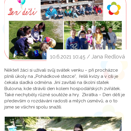
10.6.2021 10:45 / Jana Redlová
Někteří žáci si užívali svůj svátek venku – při procházce
plnili úkoly na „Pohádkové stezce“, řešili kvízy a v cíli je
čekala sladká odměna. Jiní zavítali na školní statek
Bulovna, kde strávili den kolem hospodářských zvířátek.
Také nechyběly různé soutěže a hry. Zkrátka – Den dětí je
především o rozdávání radosti a milých úsměvů, a o to
jsme se všichni spolu snažili.