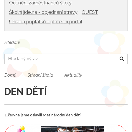
Ocenění zaměstnanců školy
Školní jídelna - objednání stravy
QUEST
Úhrada poplatků - platební portál
Hledání
Hledat
Domů
Střední škola
Aktuality
DEN DĚTÍ
1.června jsme oslavili Mezinárodní den dětí