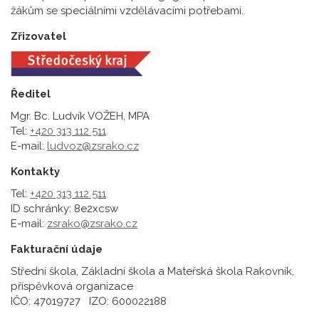
žákům se speciálními vzdělávacími potřebami.
Zřizovatel
Ředitel
Mgr. Bc. Ludvík VOŽEH, MPA
Tel:
+420 313 112 511
E-mail:
ludvoz@zsrako.cz
Kontakty
Tel:
+420 313 112 511
ID schránky: 8e2xcsw
E-mail:
zsrako@zsrako.cz
Fakturační údaje
Střední škola, Základní škola a Mateřská škola Rakovník,
příspěvková organizace
IČO: 47019727 IZO: 600022188