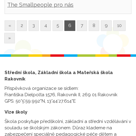
The Smallpeople pro nás
«
2
3
4
5
6
7
8
9
10
»
Střední škola, Základní škola a Mateřská škola
Rakovník
Příspěvková organizace se sídlem:
Františka Dielpolta 1576, Rakovník II, 269 01 Rakovník
GPS: 50°5’59.992”N, 13°44’27.614”E
Vize školy
Škola poskytuje předškolní, základní a střední vzdělávání v
souladu se školským zákonem. Důraz klademe na
zabezpečení speciálně pedagogické péče dětem a