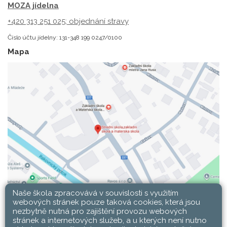
MOZA jídelna
+420 313 251 025;
objednání stravy
Číslo účtu jídelny: 131-348 199 0247/0100
Mapa
Naše škola zpracovává v souvislosti s využitím
webových stránek pouze taková cookies, která jsou
nezbytně nutná pro zajištění provozu webových
stránek a internetových služeb, a u kterých není nutno