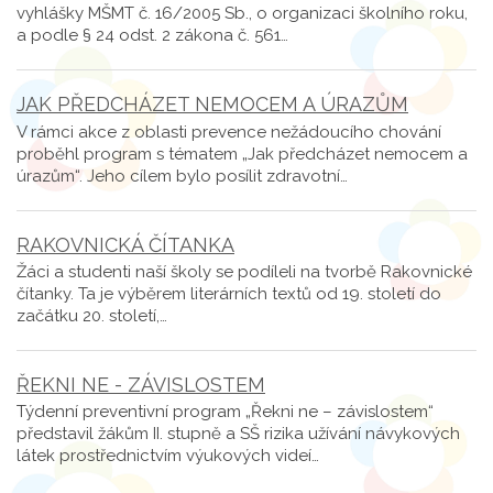
vyhlášky MŠMT č. 16/2005 Sb., o organizaci školního roku,
a podle § 24 odst. 2 zákona č. 561…
JAK PŘEDCHÁZET NEMOCEM A ÚRAZŮM
V rámci akce z oblasti prevence nežádoucího chování
proběhl program s tématem „Jak předcházet nemocem a
úrazům“. Jeho cílem bylo posílit zdravotní…
RAKOVNICKÁ ČÍTANKA
Žáci a studenti naší školy se podíleli na tvorbě Rakovnické
čítanky. Ta je výběrem literárních textů od 19. století do
začátku 20. století,…
ŘEKNI NE - ZÁVISLOSTEM
Týdenní preventivní program „Řekni ne – závislostem“
představil žákům II. stupně a SŠ rizika užívání návykových
látek prostřednictvím výukových videí…