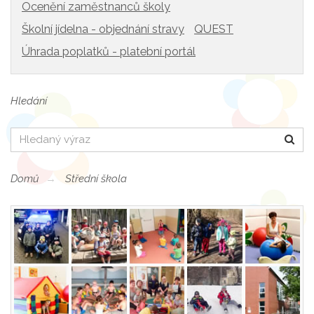
Ocenění zaměstnanců školy
Školní jídelna - objednání stravy
QUEST
Úhrada poplatků - platební portál
Hledání
Hledat
Domů
Střední škola