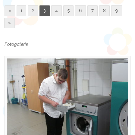
«
1
2
3
4
5
6
7
8
9
»
Fotogalerie