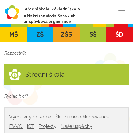
Střední škola, Základní škola
Zobra
a Mateřská škola Rakovník,
navig
příspěvková organizace
MŠ
ZŠ
ZŠS
SŠ
ŠD
Rozcestník
Střední škola
Rychle k cíli
Výchovný poradce
Školní metodik prevence
EVVO
ICT
Projekty
Naše úspěchy