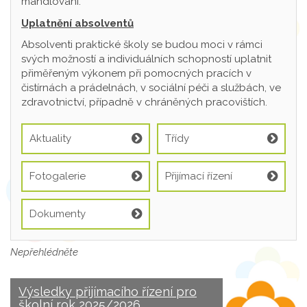
mandlování.
Uplatnění absolventů
Absolventi praktické školy se budou moci v rámci
svých možností a individuálních schopností uplatnit
přiměřeným výkonem při pomocných pracích v
čistírnách a prádelnách, v sociální péči a službách, ve
zdravotnictví, případně v chráněných pracovištích.
Aktuality
Třídy
Fotogalerie
Přijímací řízení
Dokumenty
Nepřehlédněte
Výsledky přijímacího řízení pro
školní rok 2025/2026