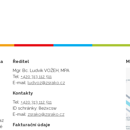
la
Ředitel
M
Mgr. Bc. Ludvík VOŽEH, MPA
Tel:
+420 313 112 511
E-mail:
ludvoz@zsrako.cz
Kontakty
Tel:
+420 313 112 511
ID schránky: 8e2xcsw
E-mail:
zsrako@zsrako.cz
az
Fakturační údaje
é