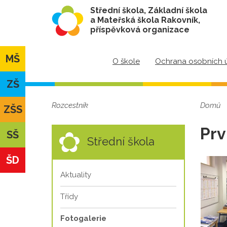
Střední škola, Základní škola
a Mateřská škola Rakovník,
příspěvková organizace
MŠ
O škole
Ochrana osobních 
ZŠ
Rozcestník
Domů
ZŠS
Prv
SŠ
Střední škola
ŠD
Aktuality
Třídy
Fotogalerie