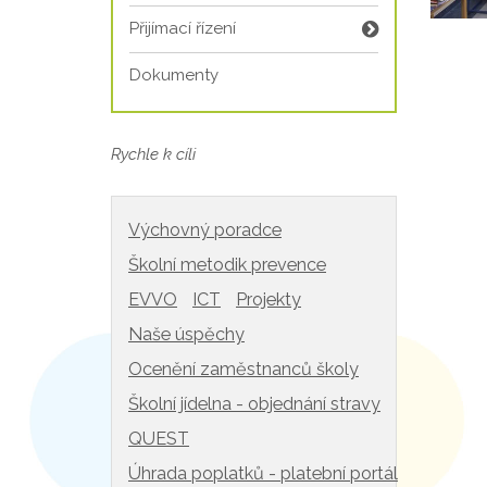
Přijímací řízení
Dokumenty
Rychle k cíli
Výchovný poradce
Školní metodik prevence
EVVO
ICT
Projekty
Naše úspěchy
Ocenění zaměstnanců školy
Školní jídelna - objednání stravy
QUEST
Úhrada poplatků - platební portál