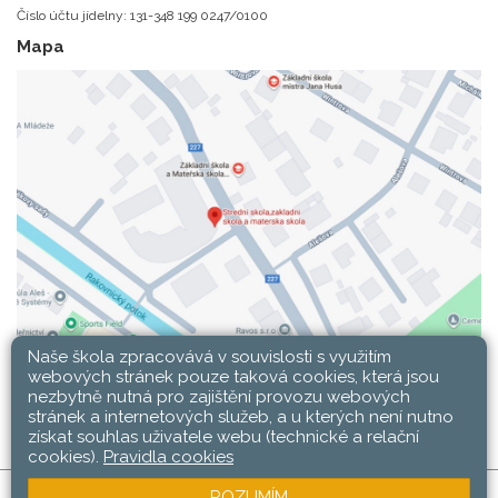
Číslo účtu jídelny: 131-348 199 0247/0100
Mapa
Naše škola zpracovává v souvislosti s využitím
webových stránek pouze taková cookies, která jsou
nezbytně nutná pro zajištění provozu webových
stránek a internetových služeb, a u kterých není nutno
získat souhlas uživatele webu (technické a relační
cookies).
Pravidla cookies
ROZUMÍM
SŠ, ZŠ a MŠ Rakovník © 2026 |
Mapa stránek
|
Web