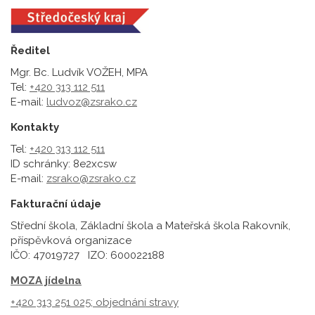
Ředitel
Mgr. Bc. Ludvík VOŽEH, MPA
Tel:
+420 313 112 511
E-mail:
ludvoz@zsrako.cz
Kontakty
Tel:
+420 313 112 511
ID schránky: 8e2xcsw
E-mail:
zsrako@zsrako.cz
Fakturační údaje
Střední škola, Základní škola a Mateřská škola Rakovník,
příspěvková organizace
IČO: 47019727 IZO: 600022188
MOZA jídelna
+420 313 251 025;
objednání stravy