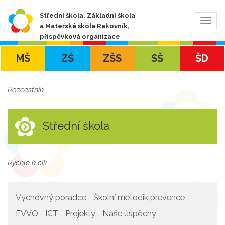
Střední škola, Základní škola
Zobra
a Mateřská škola Rakovník,
navig
příspěvková organizace
MŠ
ZŠ
ZŠS
SŠ
ŠD
Rozcestník
Střední škola
Rychle k cíli
Výchovný poradce
Školní metodik prevence
EVVO
ICT
Projekty
Naše úspěchy