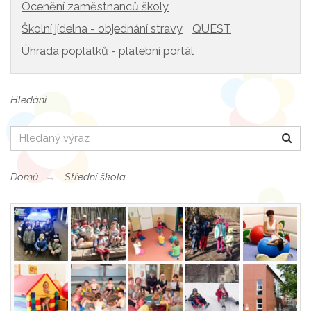
Ocenění zaměstnanců školy
Školní jídelna - objednání stravy
QUEST
Úhrada poplatků - platební portál
Hledání
Hledat
Domů
Střední škola