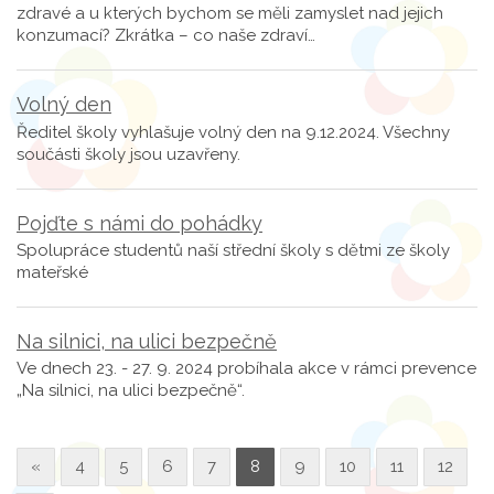
zdravé a u kterých bychom se měli zamyslet nad jejich
konzumací? Zkrátka – co naše zdraví…
Volný den
Ředitel školy vyhlašuje volný den na 9.12.2024. Všechny
součásti školy jsou uzavřeny.
Pojďte s námi do pohádky
Spolupráce studentů naší střední školy s dětmi ze školy
mateřské
Na silnici, na ulici bezpečně
Ve dnech 23. - 27. 9. 2024 probíhala akce v rámci prevence
„Na silnici, na ulici bezpečně“.
«
4
5
6
7
8
9
10
11
12