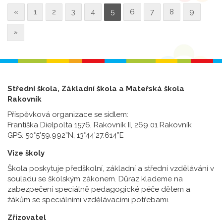
«
1
2
3
4
5
6
7
8
9
»
Střední škola, Základní škola a Mateřská škola
Rakovník
Příspěvková organizace se sídlem:
Františka Dielpolta 1576, Rakovník II, 269 01 Rakovník
GPS: 50°5’59.992”N, 13°44’27.614”E
Vize školy
Škola poskytuje předškolní, základní a střední vzdělávání v
souladu se školským zákonem. Důraz klademe na
zabezpečení speciálně pedagogické péče dětem a
žákům se speciálními vzdělávacími potřebami.
Zřizovatel