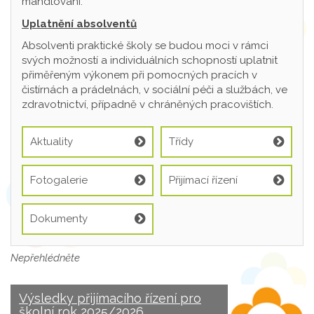
mandlování.
Uplatnění absolventů
Absolventi praktické školy se budou moci v rámci
svých možností a individuálních schopností uplatnit
přiměřeným výkonem při pomocných pracích v
čistírnách a prádelnách, v sociální péči a službách, ve
zdravotnictví, případně v chráněných pracovištích.
Aktuality
Třídy
Fotogalerie
Přijímací řízení
Dokumenty
Nepřehlédněte
Výsledky přijímacího řízení pro
školní rok 2025/2026