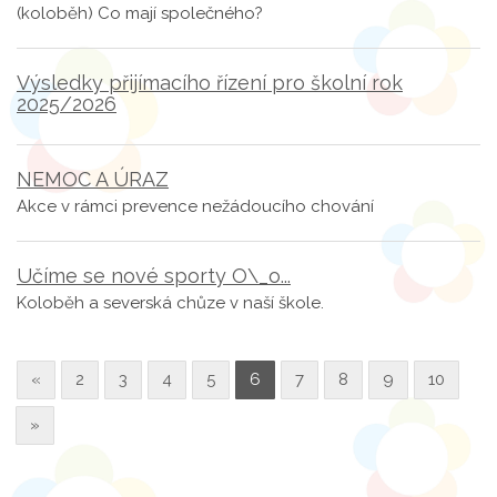
(koloběh) Co mají společného?
Výsledky přijímacího řízení pro školní rok
2025/2026
NEMOC A ÚRAZ
Akce v rámci prevence nežádoucího chování
Učíme se nové sporty O\_o...
Koloběh a severská chůze v naší škole.
«
2
3
4
5
6
7
8
9
10
»