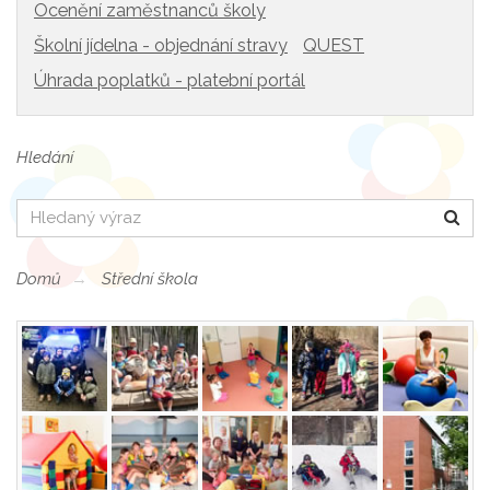
Ocenění zaměstnanců školy
Školní jídelna - objednání stravy
QUEST
Úhrada poplatků - platební portál
Hledání
Hledat
Domů
Střední škola