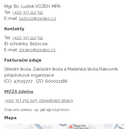
Mgr. Bc. Ludvík VOŽEH, MPA
Tel:
+420 313 112 511
E-mail:
ludvoz@zsrako.cz
Kontakty
Tel:
+420 313 112 511
ID schránky: 8e2xcsw
E-mail:
zsrako@zsrako.cz
Fakturační údaje
Střední škola, Základní škola a Mateřská škola Rakovník,
příspěvková organizace
IČO: 47019727 IZO: 600022188
MOZA jídelna
+420 313 251 025;
objednání stravy
Číslo účtu jídelny: 131-348 199 0247/0100
Mapa