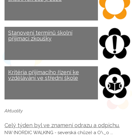
Stanovení termínů školní
přijímací zkoušky
Kritéria přijímacího řízení ke
vzdělávání ve střední škole
Aktuality
Celý týden byl ve znamení odrazu a odpichu.
NW (NORDIC WALKING - severská chůze) a O\_o ...