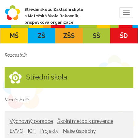
Střední škola, Základní škola
Zobra
a Mateřská škola Rakovník,
navig
příspěvková organizace
MŠ
ZŠ
ZŠS
SŠ
ŠD
Rozcestník
Střední škola
Rychle k cíli
Výchovný poradce
Školní metodik prevence
EVVO
ICT
Projekty
Naše úspěchy