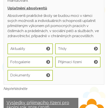
mandlování.
Uplatnění absolventů
Absolventi praktické školy se budou moci v rámci
svých možností a individuálních schopností uplatnit
přiměřeným výkonem při pomocných pracích v
čistírnách a prádelnách, v sociální péči a službách, ve
zdravotnictví, případně v chráněných pracovištích.
Aktuality
Třídy
Fotogalerie
Přijímací řízení
Dokumenty
Nepřehlédněte
Výsledky přijímacího řízení pro
školní rok 2025/2026