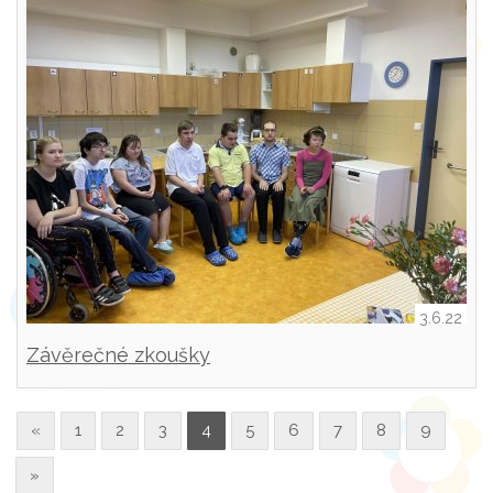
3.6.22
Závěrečné zkoušky
«
1
2
3
4
5
6
7
8
9
»