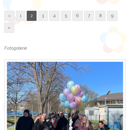
«
1
2
3
4
5
6
7
8
9
»
Fotogalerie