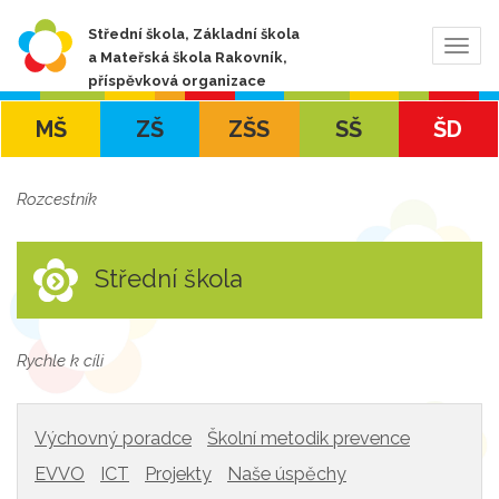
Střední škola, Základní škola
Zobra
a Mateřská škola Rakovník,
navig
příspěvková organizace
MŠ
ZŠ
ZŠS
SŠ
ŠD
Rozcestník
Střední škola
Rychle k cíli
Výchovný poradce
Školní metodik prevence
EVVO
ICT
Projekty
Naše úspěchy