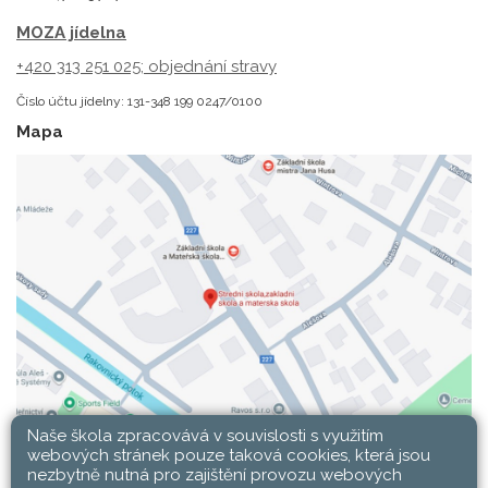
MOZA jídelna
+420 313 251 025;
objednání stravy
Číslo účtu jídelny: 131-348 199 0247/0100
Mapa
Naše škola zpracovává v souvislosti s využitím
webových stránek pouze taková cookies, která jsou
nezbytně nutná pro zajištění provozu webových