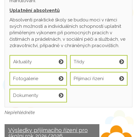
mandlování.
Uplatnění absolventů
Absolventi praktické školy se budou moci v rámci
svých možností a individuálních schopností uplatnit
přiměřeným výkonem při pomocných pracích v
čistírnách a prádelnách, v sociální péči a službách, ve
zdravotnictví, případně v chráněných pracovištích.
Aktuality
Třídy
Fotogalerie
Přijímací řízení
Dokumenty
Nepřehlédněte
Výsledky přijímacího řízení pro
školní rok 2025/2026