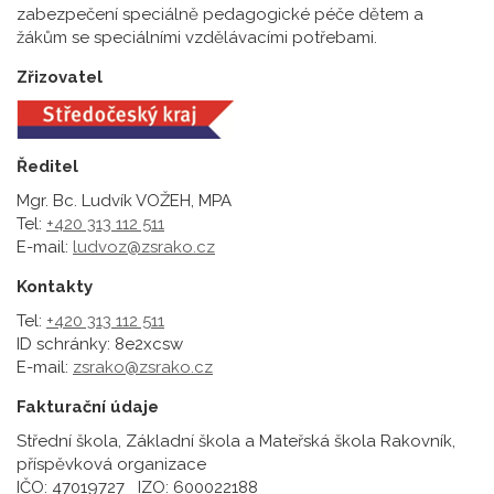
zabezpečení speciálně pedagogické péče dětem a
žákům se speciálními vzdělávacími potřebami.
Zřizovatel
Ředitel
Mgr. Bc. Ludvík VOŽEH, MPA
Tel:
+420 313 112 511
E-mail:
ludvoz@zsrako.cz
Kontakty
Tel:
+420 313 112 511
ID schránky: 8e2xcsw
E-mail:
zsrako@zsrako.cz
Fakturační údaje
Střední škola, Základní škola a Mateřská škola Rakovník,
příspěvková organizace
IČO: 47019727 IZO: 600022188