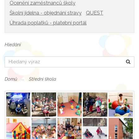
Ocenění zaměstnanců školy
Školní jídelna - objednání stravy
QUEST
Úhrada poplatků - platební portál
Hledání
Hledat
Domů
Střední škola