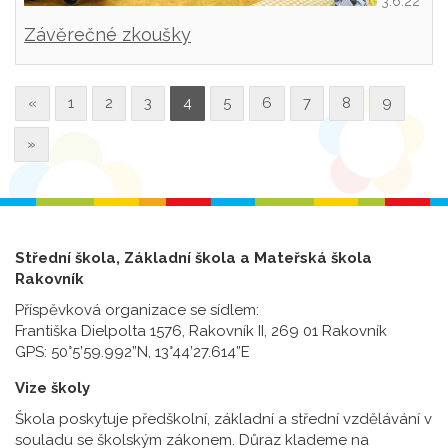
3.6.22
Závěrečné zkoušky
«
1
2
3
4
5
6
7
8
9
»
Střední škola, Základní škola a Mateřská škola
Rakovník
Příspěvková organizace se sídlem:
Františka Dielpolta 1576, Rakovník II, 269 01 Rakovník
GPS: 50°5’59.992”N, 13°44’27.614”E
Vize školy
Škola poskytuje předškolní, základní a střední vzdělávání v
souladu se školským zákonem. Důraz klademe na