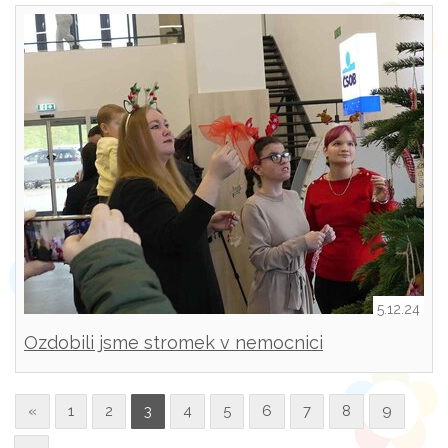
5.12.24
Ozdobili jsme stromek v nemocnici
«
1
2
3
4
5
6
7
8
9