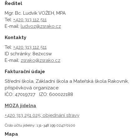
Ředitel
Mgr. Bc. Ludvík VOŽEH, MPA
Tel:
+420 313 112 511
E-mail:
ludvoz@zsrako.cz
Kontakty
Tel:
+420 313 112 511
ID schránky: 8e2xcsw
E-mail:
zsrako@zsrako.cz
Fakturační údaje
Střední škola, Základní škola a Mateřská škola Rakovník,
příspěvková organizace
IČO: 47019727 IZO: 600022188
MOZA jídelna
+420 313 251 025;
objednání stravy
Číslo účtu jídelny: 131-348 199 0247/0100
Mapa