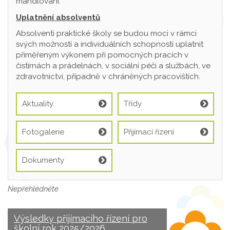
mandlování.
Uplatnění absolventů
Absolventi praktické školy se budou moci v rámci
svých možností a individuálních schopností uplatnit
přiměřeným výkonem při pomocných pracích v
čistírnách a prádelnách, v sociální péči a službách, ve
zdravotnictví, případně v chráněných pracovištích.
Aktuality
Třídy
Fotogalerie
Přijímací řízení
Dokumenty
Nepřehlédněte
Výsledky přijímacího řízení pro
školní rok 2025/2026