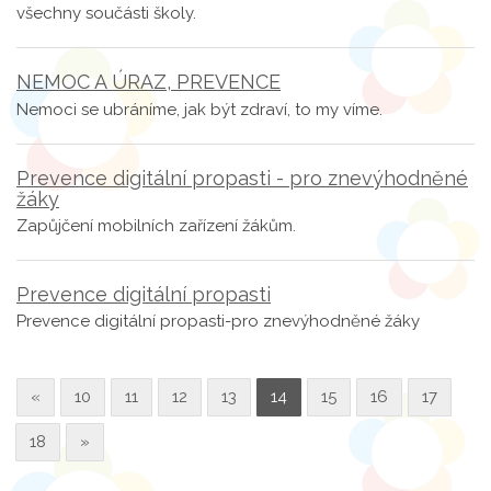
všechny součásti školy.
NEMOC A ÚRAZ, PREVENCE
Nemoci se ubráníme, jak být zdraví, to my víme.
Prevence digitální propasti - pro znevýhodněné
žáky
Zapůjčení mobilních zařízení žákům.
Prevence digitální propasti
Prevence digitální propasti-pro znevýhodněné žáky
«
10
11
12
13
14
15
16
17
18
»