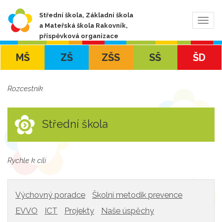
Střední škola, Základní škola
Zobra
a Mateřská škola Rakovník,
navig
příspěvková organizace
MŠ
ZŠ
ZŠS
SŠ
ŠD
Rozcestník
Střední škola
Rychle k cíli
Výchovný poradce
Školní metodik prevence
EVVO
ICT
Projekty
Naše úspěchy