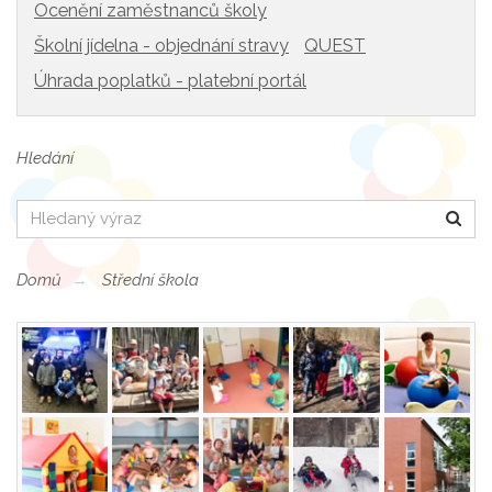
Ocenění zaměstnanců školy
Školní jídelna - objednání stravy
QUEST
Úhrada poplatků - platební portál
Hledání
Hledat
Domů
Střední škola