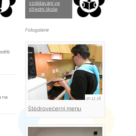
vzdělávání ve
střední škole
Fotogalerie
třili
á na
19.12.18
Štědrovečerní menu