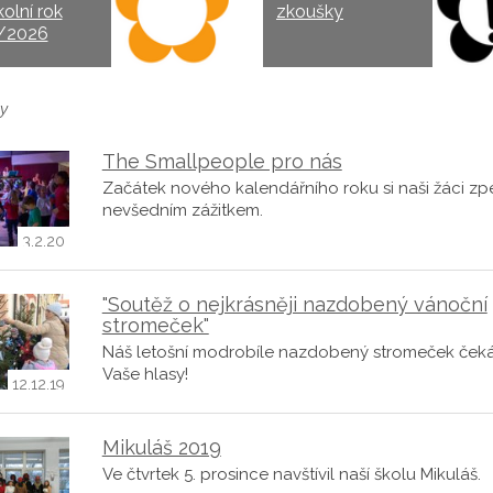
kolní rok
zkoušky
/2026
y
The Smallpeople pro nás
Začátek nového kalendářního roku si naši žáci zpes
nevšedním zážitkem.
3.2.20
"Soutěž o nejkrásněji nazdobený vánoční
stromeček"
Náš letošní modrobíle nazdobený stromeček ček
Vaše hlasy!
12.12.19
Mikuláš 2019
Ve čtvrtek 5. prosince navštívil naší školu Mikuláš.