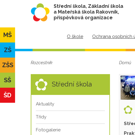
Střední škola, Základní škola
a Mateřská škola Rakovník,
příspěvková organizace
MŠ
O škole
Ochrana osobních 
ZŠ
Rozcestník
Domů
ZŠS
SŠ
Střední škola
ŠD
Aktuality
Třídy
Stře
Fotogalerie
Prak