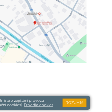
tná pro zajištění provozu
ROZUMÍM
ační cookies).
Pravidla cookies
Web školy