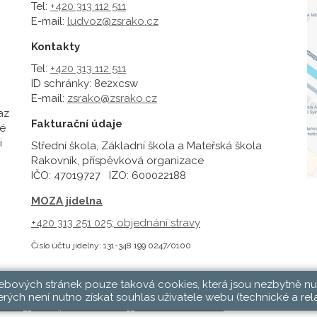
Tel:
+420 313 112 511
E-mail:
ludvoz@zsrako.cz
Kontakty
Tel:
+420 313 112 511
ID schránky: 8e2xcsw
E-mail:
zsrako@zsrako.cz
az
Fakturační údaje
é
i
Střední škola, Základní škola a Mateřská škola
Rakovník, příspěvková organizace
IČO: 47019727 IZO: 600022188
MOZA jídelna
+420 313 251 025;
objednání stravy
Číslo účtu jídelny: 131-348 199 0247/0100
webových stránek pouze taková cookies, která jsou nezbytně nu
rých není nutno získat souhlas uživatele webu (technické a rel
hlásit
|
Přístupnost stránek
|
Pravidla COOKIES