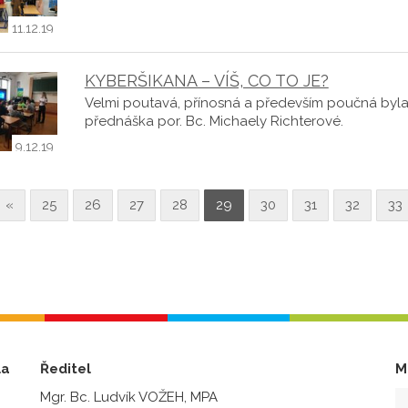
11.12.19
KYBERŠIKANA – VÍŠ, CO TO JE?
Velmi poutavá, přínosná a především poučná byl
přednáška por. Bc. Michaely Richterové.
9.12.19
«
25
26
27
28
29
30
31
32
33
la
Ředitel
M
Mgr. Bc. Ludvík VOŽEH, MPA