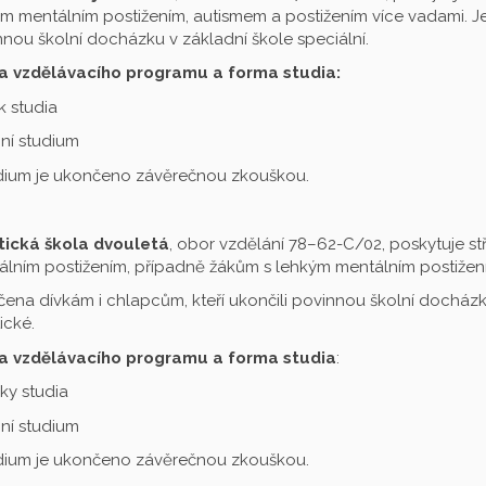
m mentálním postižením, autismem a postižením více vadami. Je 
nou školní docházku v základní škole speciální.
a vzdělávacího programu a forma studia:
ok studia
ní studium
udium je ukončeno závěrečnou zkouškou.
tická škola dvouletá
, obor vzdělání 78–62-C/02, poskytuje st
lním postižením, případně žákům s lehkým mentálním postižení
čena dívkám i chlapcům, kteří ukončili povinnou školní docházku
ické.
a vzdělávacího programu a forma studia
:
oky studia
ní studium
udium je ukončeno závěrečnou zkouškou.