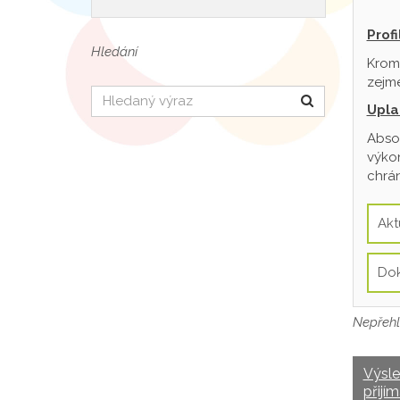
Prof
Hledání
Krom
zejmé
Hledat
Upla
Absol
výkon
chrán
Akt
Do
Nepřehl
Výsl
přijím