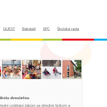
QUEST
Bakaláři
SPC
Školská rada
 školu dvouletou
třední vzdělání žákům se středně těžkým a