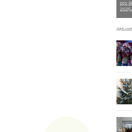
pro š
2025
Aktualit