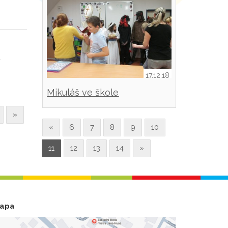
a
17.12.18
Mikuláš ve škole
»
«
6
7
8
9
10
11
12
13
14
»
apa