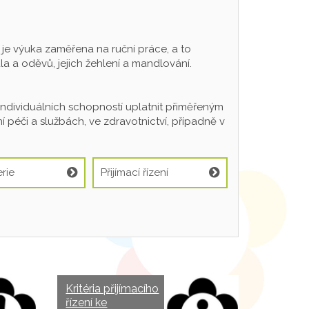
 výuka zaměřena na ruční práce, a to
a a oděvů, jejich žehlení a mandlování.
individuálních schopností uplatnit přiměřeným
 péči a službách, ve zdravotnictví, případně v
rie
Přijímací řízení
Kritéria přijímacího
řízení ke