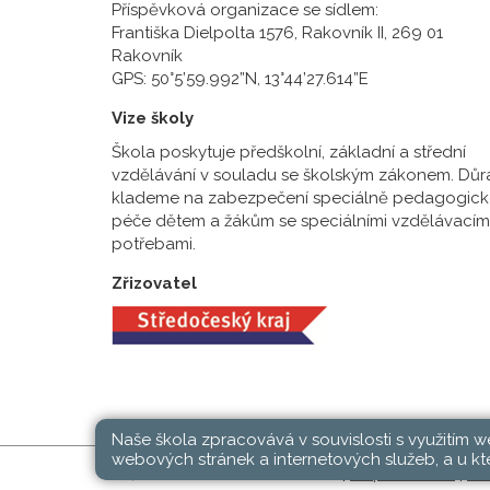
Příspěvková organizace se sídlem:
Františka Dielpolta 1576, Rakovník II, 269 01
Rakovník
GPS: 50°5’59.992”N, 13°44’27.614”E
Vize školy
Škola poskytuje předškolní, základní a střední
vzdělávání v souladu se školským zákonem. Důr
klademe na zabezpečení speciálně pedagogick
péče dětem a žákům se speciálními vzdělávacím
potřebami.
Zřizovatel
Naše škola zpracovává v souvislosti s využitím 
webových stránek a internetových služeb, a u kte
SŠ, ZŠ a MŠ Rakovník © 2026 |
Mapa stránek
|
Při