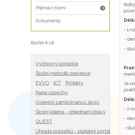
těžký
Přijímací řízení
povin
Délk
Dokumenty
- 1 r
- den
Rychle k cíli
- st
Výchovný poradce
Prak
Školní metodik prevence
mentá
EVVO
ICT
Projekty
Je ur
prakt
Naše úspěchy
Délk
Ocenění zaměstnanců školy
- 2 r
Školní jídelna - objednání stravy
- den
QUEST
- st
Úhrada poplatků - platební portál