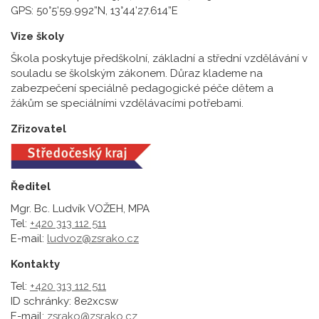
GPS: 50°5’59.992”N, 13°44’27.614”E
Vize školy
Škola poskytuje předškolní, základní a střední vzdělávání v
souladu se školským zákonem. Důraz klademe na
zabezpečení speciálně pedagogické péče dětem a
žákům se speciálními vzdělávacími potřebami.
Zřizovatel
Ředitel
Mgr. Bc. Ludvík VOŽEH, MPA
Tel:
+420 313 112 511
E-mail:
ludvoz@zsrako.cz
Kontakty
Tel:
+420 313 112 511
ID schránky: 8e2xcsw
E-mail:
zsrako@zsrako.cz