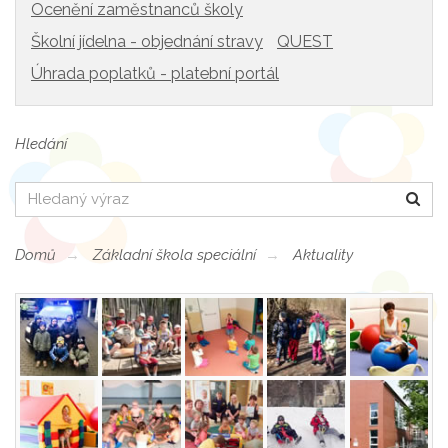
Ocenění zaměstnanců školy
Školní jídelna - objednání stravy
QUEST
Úhrada poplatků - platební portál
Hledání
Hledat
Domů
Základní škola speciální
Aktuality