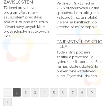
ZÁVISLOSTEM
Ve dnech 9. - 11. ledna
Týdenní preventivní
2026 organizovala Česká
program „Řekni ne –
společnost ornitologická
závislostem“ představil
každoroční sčítání ptáků
žákům II. stupně a SŠ rizika
(nejen) na krmítkách, do
užívání návykových látek
kterého se může zapojit…
prostřednictvím výukových
videí…
TAJEMSTVÍ LIDSKÉHO
TĚLA
Týden plný poznání,
zážitků a prevence. V
týdnu 12.–16. ledna 2026 se
na naší škole uskutečnila
preventivně-vzdělávací
akce „Tajemství lidského…
«
1
2
3
4
5
6
7
8
9
»