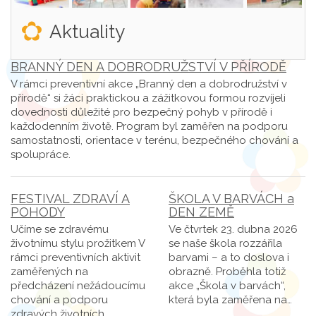
Aktuality
BRANNÝ DEN A DOBRODRUŽSTVÍ V PŘÍRODĚ
V rámci preventivní akce „Branný den a dobrodružství v
přírodě“ si žáci praktickou a zážitkovou formou rozvíjeli
dovednosti důležité pro bezpečný pohyb v přírodě i
každodenním životě. Program byl zaměřen na podporu
samostatnosti, orientace v terénu, bezpečného chování a
spolupráce.
FESTIVAL ZDRAVÍ A
ŠKOLA V BARVÁCH a
POHODY
DEN ZEMĚ
Učíme se zdravému
Ve čtvrtek 23. dubna 2026
životnímu stylu prožitkem V
se naše škola rozzářila
rámci preventivních aktivit
barvami – a to doslova i
zaměřených na
obrazně. Proběhla totiž
předcházení nežádoucímu
akce „Škola v barvách“,
chování a podporu
která byla zaměřena na…
zdravých životních…