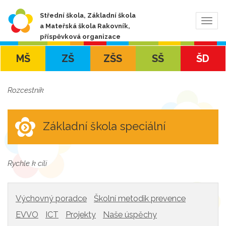
Střední škola, Základní škola
Zobra
a Mateřská škola Rakovník,
navig
příspěvková organizace
MŠ
ZŠ
ZŠS
SŠ
ŠD
Rozcestník
Základní škola speciální
Rychle k cíli
Výchovný poradce
Školní metodik prevence
EVVO
ICT
Projekty
Naše úspěchy