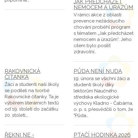
JAK PŘEDCHÁZET
NEMOCEM A ÚRAZŮM
V rámci akce z oblasti
prevence nežádoucího
chování proběhl program
s tématem „Jak předcházet
nemocem a úrazům“. Jeho
cílem bylo posílit
zdravotní…
RAKOVNICKÁ
PŮDA NENÍ NUDA
ČÍTANKA
19. února se všichni žáci a
Žáci a studenti naší školy
studenti školy díky
se podíleli na tvorbě
lektorům Naučného
Rakovnické čítanky. Ta je
střediska ekologické
výběrem literárních textů
výchovy Kladno - Čabárna,
od 19. století do začátku
o. p. s. přesvědčili o tom, že
20. století,…
"Půda…
ŘEKNI NE -
PTAČÍ HODINKA 2026