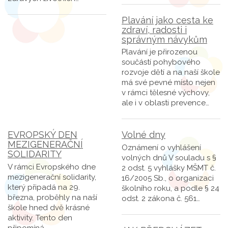
Plavání jako cesta ke
zdraví, radosti i
správným návykům
Plavání je přirozenou
součástí pohybového
rozvoje dětí a na naší škole
má své pevné místo nejen
v rámci tělesné výchovy,
ale i v oblasti prevence…
EVROPSKÝ DEN
Volné dny
MEZIGENERAČNÍ
Oznámení o vyhlášení
SOLIDARITY
volných dnů V souladu s §
V rámci Evropského dne
2 odst. 5 vyhlášky MŠMT č.
mezigenerační solidarity,
16/2005 Sb., o organizaci
který připadá na 29.
školního roku, a podle § 24
března, proběhly na naší
odst. 2 zákona č. 561…
škole hned dvě krásné
aktivity. Tento den
připomíná…