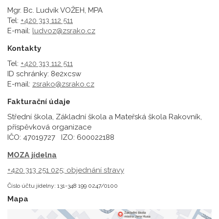
Mgr. Bc. Ludvík VOŽEH, MPA
Tel:
+420 313 112 511
E-mail:
ludvoz@zsrako.cz
Kontakty
Tel:
+420 313 112 511
ID schránky: 8e2xcsw
E-mail:
zsrako@zsrako.cz
Fakturační údaje
Střední škola, Základní škola a Mateřská škola Rakovník,
příspěvková organizace
IČO: 47019727 IZO: 600022188
MOZA jídelna
+420 313 251 025;
objednání stravy
Číslo účtu jídelny: 131-348 199 0247/0100
Mapa