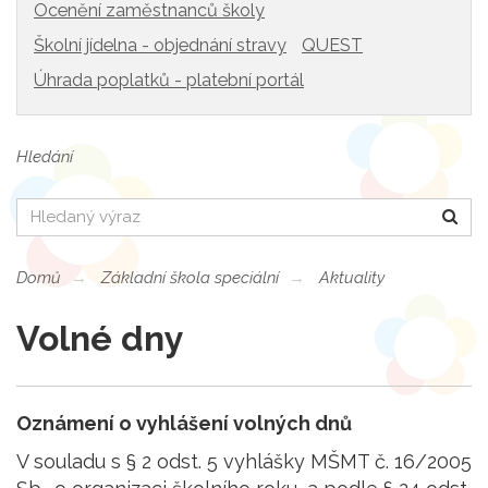
Ocenění zaměstnanců školy
Školní jídelna - objednání stravy
QUEST
Úhrada poplatků - platební portál
Hledání
Hledat
Domů
Základní škola speciální
Aktuality
Volné dny
Oznámení o vyhlášení volných dnů
V souladu s § 2 odst. 5 vyhlášky MŠMT č. 16/2005