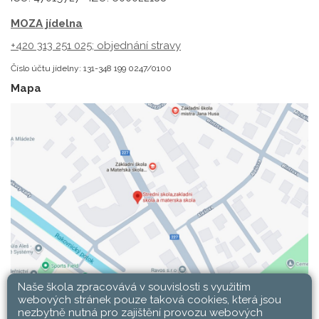
MOZA jídelna
+420 313 251 025;
objednání stravy
Číslo účtu jídelny: 131-348 199 0247/0100
Mapa
Naše škola zpracovává v souvislosti s využitím
webových stránek pouze taková cookies, která jsou
nezbytně nutná pro zajištění provozu webových