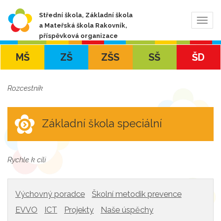
Střední škola, Základní škola
Zobra
a Mateřská škola Rakovník,
navig
příspěvková organizace
MŠ
ZŠ
ZŠS
SŠ
ŠD
Rozcestník
Základní škola speciální
Rychle k cíli
Výchovný poradce
Školní metodik prevence
EVVO
ICT
Projekty
Naše úspěchy