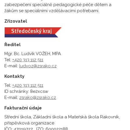
zabezpečení speciálně pedagogické péče dětem a
žákům se speciálními vzdělávacími potřebami.
Zřizovatel
Ředitel
Mgr. Bc. Ludvík VOŽEH, MPA
Tel:
+420 313 112 511
E-mail:
ludvoz@zsrako.cz
Kontakty
Tel:
+420 313 112 511
ID schránky: 8e2xcsw
E-mail:
zsrako@zsrako.cz
Fakturační údaje
Střední škola, Základní škola a Mateřská škola Rakovník,
příspěvková organizace
IČO: 47019727 IZO: 600022188