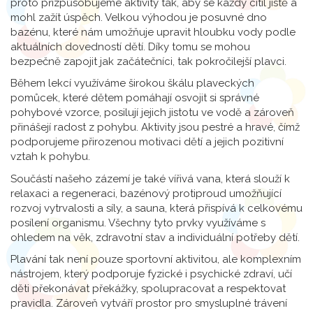
proto přizpůsobujeme aktivity tak, aby se každý cítil jistě a
mohl zažít úspěch. Velkou výhodou je posuvné dno
bazénu, které nám umožňuje upravit hloubku vody podle
aktuálních dovedností dětí. Díky tomu se mohou
bezpečně zapojit jak začátečníci, tak pokročilejší plavci.
Během lekcí využíváme širokou škálu plaveckých
pomůcek, které dětem pomáhají osvojit si správné
pohybové vzorce, posilují jejich jistotu ve vodě a zároveň
přinášejí radost z pohybu. Aktivity jsou pestré a hravé, čímž
podporujeme přirozenou motivaci dětí a jejich pozitivní
vztah k pohybu.
Součástí našeho zázemí je také vířivá vana, která slouží k
relaxaci a regeneraci, bazénový protiproud umožňující
rozvoj vytrvalosti a síly, a sauna, která přispívá k celkovému
posílení organismu. Všechny tyto prvky využíváme s
ohledem na věk, zdravotní stav a individuální potřeby dětí.
Plavání tak není pouze sportovní aktivitou, ale komplexním
nástrojem, který podporuje fyzické i psychické zdraví, učí
děti překonávat překážky, spolupracovat a respektovat
pravidla. Zároveň vytváří prostor pro smysluplné trávení