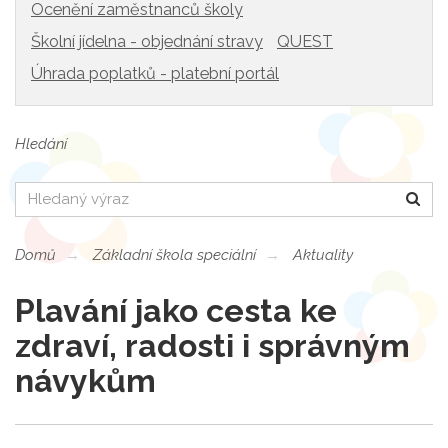
Ocenění zaměstnanců školy
Školní jídelna - objednání stravy
QUEST
Úhrada poplatků - platební portál
Hledání
Hledat
Domů
Základní škola speciální
Aktuality
Plavání jako cesta ke
zdraví, radosti i správným
návykům