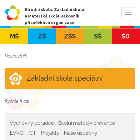
Střední škola, Základní škola
Zobra
a Mateřská škola Rakovník,
navig
příspěvková organizace
MŠ
ZŠ
ZŠS
SŠ
ŠD
Rozcestník
Základní škola speciální
Rychle k cíli
Výchovný poradce
Školní metodik prevence
EVVO
ICT
Projekty
Naše úspěchy