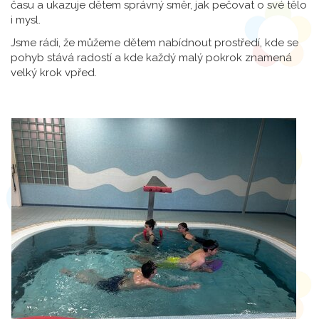
času a ukazuje dětem správný směr, jak pečovat o své tělo
i mysl.
Jsme rádi, že můžeme dětem nabídnout prostředí, kde se
pohyb stává radostí a kde každý malý pokrok znamená
velký krok vpřed.