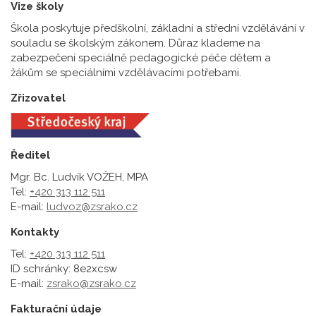
Vize školy
Škola poskytuje předškolní, základní a střední vzdělávání v
souladu se školským zákonem. Důraz klademe na
zabezpečení speciálně pedagogické péče dětem a
žákům se speciálními vzdělávacími potřebami.
Zřizovatel
Ředitel
Mgr. Bc. Ludvík VOŽEH, MPA
Tel:
+420 313 112 511
E-mail:
ludvoz@zsrako.cz
Kontakty
Tel:
+420 313 112 511
ID schránky: 8e2xcsw
E-mail:
zsrako@zsrako.cz
Fakturační údaje