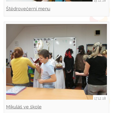
19.12.18
Štědrovečerní menu
17.12.18
Mikuláš ve škole