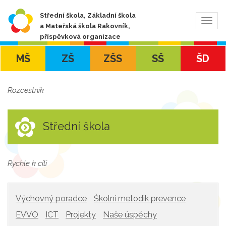
Střední škola, Základní škola
Zobra
a Mateřská škola Rakovník,
navig
příspěvková organizace
MŠ
ZŠ
ZŠS
SŠ
ŠD
Rozcestník
Střední škola
Rychle k cíli
Výchovný poradce
Školní metodik prevence
EVVO
ICT
Projekty
Naše úspěchy