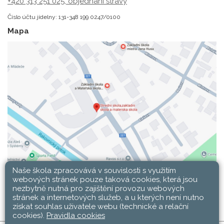
+420 313 251 025;
objednání stravy
Číslo účtu jídelny: 131-348 199 0247/0100
Mapa
Naše škola zpracovává v souvislosti s využitím
webových stránek pouze taková cookies, která jsou
nezbytně nutná pro zajištění provozu webových
stránek a internetových služeb, a u kterých není nutno
získat souhlas uživatele webu (technické a relační
cookies).
Pravidla cookies