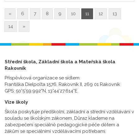
«
6
7
8
9
10
11
12
13
14
»
Střední škola, Základní škola a Mateřská škola
Rakovník
Příspěvková organizace se sídlem:
Františka Dielpolta 1576, Rakovník II, 269 01 Rakovník
GPS: 50°5’59.992”N, 13°44’27.614”E
Vize školy
Škola poskytuje předškolní, základní a střední vzdělávání v
souladu se školským zákonem. Důraz klademe na
zabezpečení speciálně pedagogické péče dětem a
žákům se speciálními vzdělávacími potřebami.