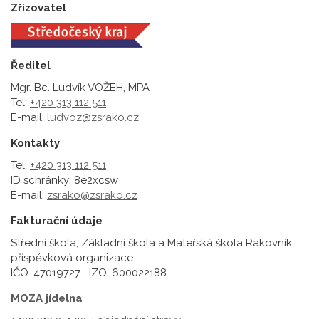
Zřizovatel
Ředitel
Mgr. Bc. Ludvík VOŽEH, MPA
Tel:
+420 313 112 511
E-mail:
ludvoz@zsrako.cz
Kontakty
Tel:
+420 313 112 511
ID schránky: 8e2xcsw
E-mail:
zsrako@zsrako.cz
Fakturační údaje
Střední škola, Základní škola a Mateřská škola Rakovník,
příspěvková organizace
IČO: 47019727 IZO: 600022188
MOZA jídelna