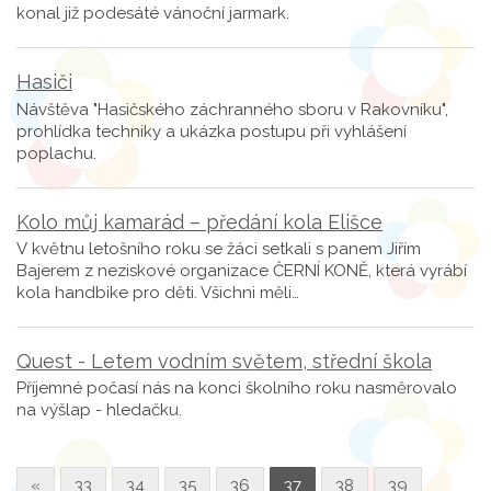
konal již podesáté vánoční jarmark.
Hasiči
Návštěva "Hasičského záchranného sboru v Rakovníku",
prohlídka techniky a ukázka postupu při vyhlášení
poplachu.
Kolo můj kamarád – předání kola Elišce
V květnu letošního roku se žáci setkali s panem Jiřím
Bajerem z neziskové organizace ČERNÍ KONĚ, která vyrábí
kola handbike pro děti. Všichni měli…
Quest - Letem vodním světem, střední škola
Příjemné počasí nás na konci školního roku nasměrovalo
na výšlap - hledačku.
«
33
34
35
36
37
38
39