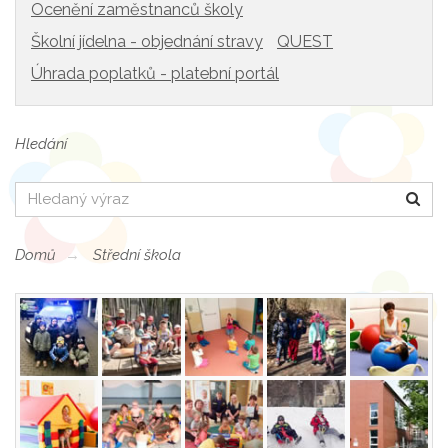
Ocenění zaměstnanců školy
Školní jídelna - objednání stravy
QUEST
Úhrada poplatků - platební portál
Hledání
Hledat
Domů
Střední škola