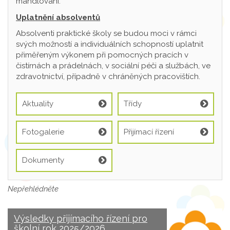
mandlování.
Uplatnění absolventů
Absolventi praktické školy se budou moci v rámci
svých možností a individuálních schopností uplatnit
přiměřeným výkonem při pomocných pracích v
čistírnách a prádelnách, v sociální péči a službách, ve
zdravotnictví, případně v chráněných pracovištích.
Aktuality
Třídy
Fotogalerie
Přijímací řízení
Dokumenty
Nepřehlédněte
Výsledky přijímacího řízení pro
školní rok 2025/2026