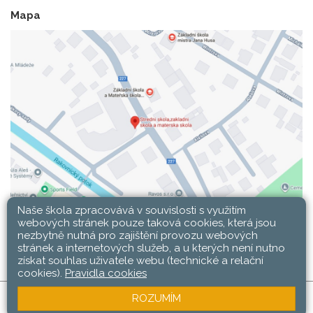
Mapa
Naše škola zpracovává v souvislosti s využitím
webových stránek pouze taková cookies, která jsou
nezbytně nutná pro zajištění provozu webových
stránek a internetových služeb, a u kterých není nutno
získat souhlas uživatele webu (technické a relační
cookies).
Pravidla cookies
ROZUMÍM
SŠ, ZŠ a MŠ Rakovník © 2026 |
Mapa stránek
|
Web