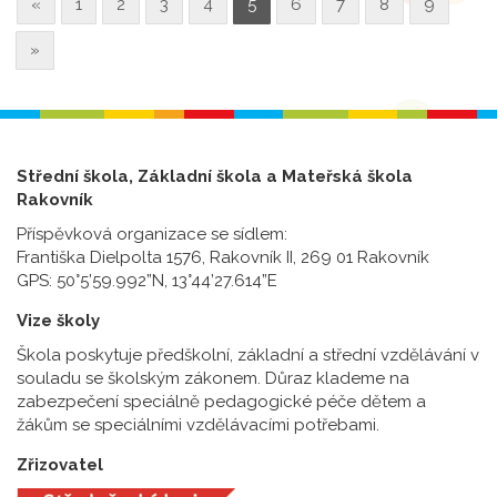
«
1
2
3
4
5
6
7
8
9
»
Střední škola, Základní škola a Mateřská škola
Rakovník
Příspěvková organizace se sídlem:
Františka Dielpolta 1576, Rakovník II, 269 01 Rakovník
GPS: 50°5’59.992”N, 13°44’27.614”E
Vize školy
Škola poskytuje předškolní, základní a střední vzdělávání v
souladu se školským zákonem. Důraz klademe na
zabezpečení speciálně pedagogické péče dětem a
žákům se speciálními vzdělávacími potřebami.
Zřizovatel