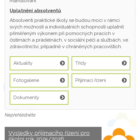
mandlování.
Uplatnění absolventů
Absolventi praktické školy se budou moci v rámci
svých možností a individuálních schopností uplatnit
přiměřeným výkonem při pomocných pracích v
čistírnách a prádelnách, v sociální péči a službách, ve
zdravotnictví, případně v chráněných pracovištích.
Aktuality
Třídy
Fotogalerie
Přijímací řízení
Dokumenty
Nepřehlédněte
Výsledky přijímacího řízení pro
školní rok 2025/2026