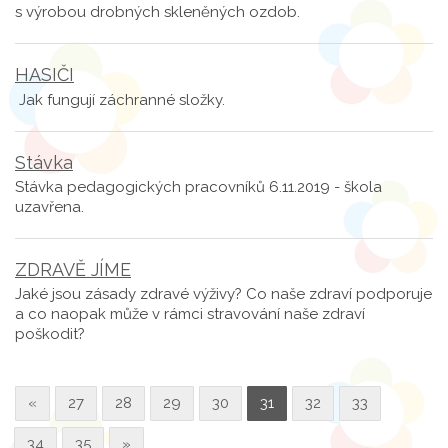
s výrobou drobných skleněných ozdob.
HASIČI
Jak fungují záchranné složky.
Stávka
Stávka pedagogických pracovníků 6.11.2019 - škola
uzavřena.
ZDRAVĚ JÍME
Jaké jsou zásady zdravé výživy? Co naše zdraví podporuje
a co naopak může v rámci stravování naše zdraví
poškodit?
«
27
28
29
30
31
32
33
34
35
»