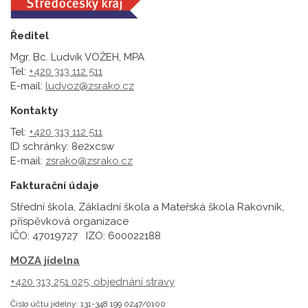
Ředitel
Mgr. Bc. Ludvík VOŽEH, MPA
Tel:
+420 313 112 511
E-mail:
ludvoz@zsrako.cz
Kontakty
Tel:
+420 313 112 511
ID schránky: 8e2xcsw
E-mail:
zsrako@zsrako.cz
Fakturační údaje
Střední škola, Základní škola a Mateřská škola Rakovník,
příspěvková organizace
IČO: 47019727 IZO: 600022188
MOZA jídelna
+420 313 251 025;
objednání stravy
Číslo účtu jídelny: 131-348 199 0247/0100