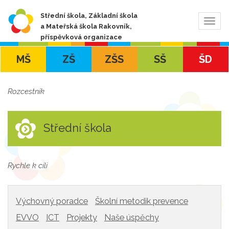
Střední škola, Základní škola
Zobra
a Mateřská škola Rakovník,
navig
příspěvková organizace
MŠ
ZŠ
ZŠS
SŠ
ŠD
Rozcestník
Střední škola
Rychle k cíli
Výchovný poradce
Školní metodik prevence
EVVO
ICT
Projekty
Naše úspěchy