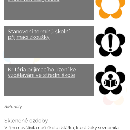
Stanovení termínů školní
přijímací zkoušky
Kritéria přijímacího řízení ke
vzdělávání ve střední škole
Aktuality
Skleněné ozdoby
V říjnu navštívila naší školu sklářka, která žáky seznámila