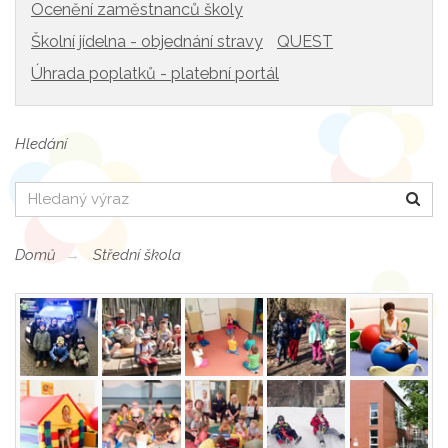
Ocenění zaměstnanců školy
Školní jídelna - objednání stravy
QUEST
Úhrada poplatků - platební portál
Hledání
Hledat
Domů
Střední škola