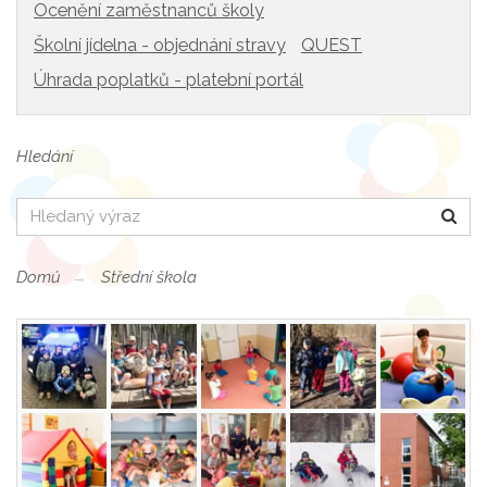
Ocenění zaměstnanců školy
Školní jídelna - objednání stravy
QUEST
Úhrada poplatků - platební portál
Hledání
Hledat
Domů
Střední škola