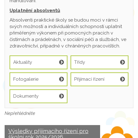
mandlování.
Uplatnění absolventů
Absolventi praktické školy se budou moci v rámci
svých možností a individuálních schopností uplatnit
přiměřeným výkonem při pomocných pracích v
čistírnách a prádelnách, v sociální péči a službách, ve
zdravotnictví, případně v chráněných pracovištích.
Aktuality
Třídy
Fotogalerie
Přijímací řízení
Dokumenty
Nepřehlédněte
Výsledky přijímacího řízení pro
školní rok 2025/2026