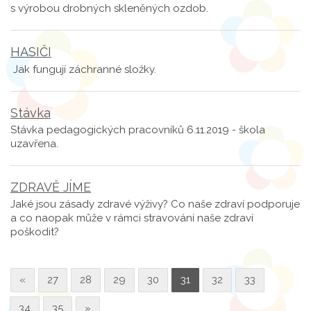
s výrobou drobných skleněných ozdob.
HASIČI
Jak fungují záchranné složky.
Stávka
Stávka pedagogických pracovníků 6.11.2019 - škola
uzavřena.
ZDRAVĚ JÍME
Jaké jsou zásady zdravé výživy? Co naše zdraví podporuje
a co naopak může v rámci stravování naše zdraví
poškodit?
«
27
28
29
30
31
32
33
34
35
»