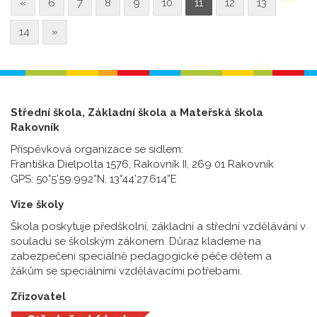
«
6
7
8
9
10
11
12
13
14
»
Střední škola, Základní škola a Mateřská škola
Rakovník
Příspěvková organizace se sídlem:
Františka Dielpolta 1576, Rakovník II, 269 01 Rakovník
GPS: 50°5’59.992”N, 13°44’27.614”E
Vize školy
Škola poskytuje předškolní, základní a střední vzdělávání v
souladu se školským zákonem. Důraz klademe na
zabezpečení speciálně pedagogické péče dětem a
žákům se speciálními vzdělávacími potřebami.
Zřizovatel