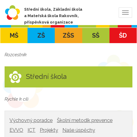
Střední škola, Základní škola
Zobra
a Mateřská škola Rakovník,
navig
příspěvková organizace
MŠ
ZŠ
ZŠS
SŠ
ŠD
Rozcestník
Střední škola
Rychle k cíli
Výchovný poradce
Školní metodik prevence
EVVO
ICT
Projekty
Naše úspěchy