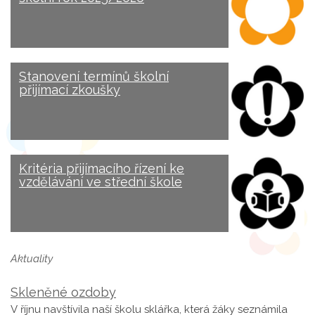
Stanovení termínů školní
přijímací zkoušky
Kritéria přijímacího řízení ke
vzdělávání ve střední škole
Aktuality
Skleněné ozdoby
V říjnu navštívila naší školu sklářka, která žáky seznámila