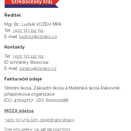
Ředitel
Mgr. Bc. Ludvík VOŽEH, MPA
Tel:
+420 313 112 511
E-mail:
ludvoz@zsrako.cz
Kontakty
Tel:
+420 313 112 511
ID schránky: 8e2xcsw
E-mail:
zsrako@zsrako.cz
Fakturační údaje
Střední škola, Základní škola a Mateřská škola Rakovník,
příspěvková organizace
IČO: 47019727 IZO: 600022188
MOZA jídelna
+420 313 251 025;
objednání stravy
Číslo účtu jídelny: 131-348 199 0247/0100