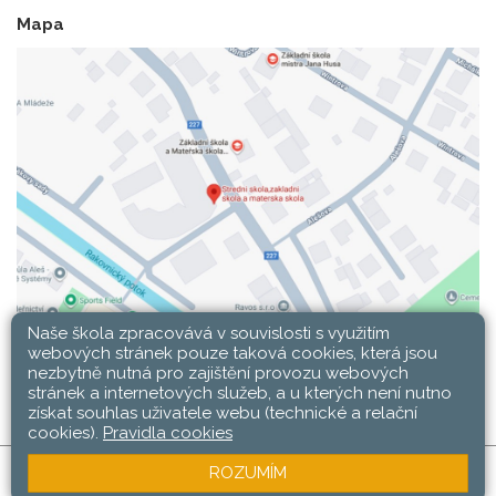
Mapa
Naše škola zpracovává v souvislosti s využitím
webových stránek pouze taková cookies, která jsou
nezbytně nutná pro zajištění provozu webových
stránek a internetových služeb, a u kterých není nutno
získat souhlas uživatele webu (technické a relační
cookies).
Pravidla cookies
ROZUMÍM
SŠ, ZŠ a MŠ Rakovník © 2026 |
Mapa stránek
|
Web