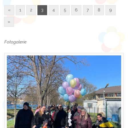
«
1
2
3
4
5
6
7
8
9
»
Fotogalerie