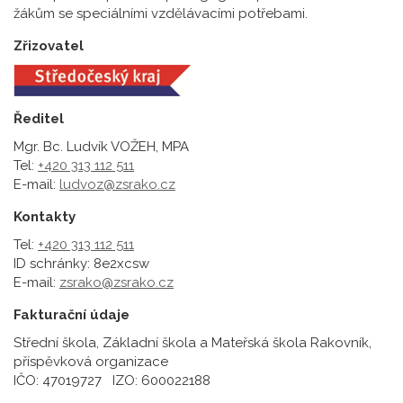
žákům se speciálními vzdělávacími potřebami.
Zřizovatel
Ředitel
Mgr. Bc. Ludvík VOŽEH, MPA
Tel:
+420 313 112 511
E-mail:
ludvoz@zsrako.cz
Kontakty
Tel:
+420 313 112 511
ID schránky: 8e2xcsw
E-mail:
zsrako@zsrako.cz
Fakturační údaje
Střední škola, Základní škola a Mateřská škola Rakovník,
příspěvková organizace
IČO: 47019727 IZO: 600022188