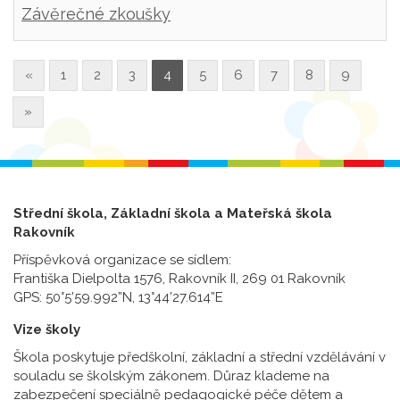
Závěrečné zkoušky
«
1
2
3
4
5
6
7
8
9
»
Střední škola, Základní škola a Mateřská škola
Rakovník
Příspěvková organizace se sídlem:
Františka Dielpolta 1576, Rakovník II, 269 01 Rakovník
GPS: 50°5’59.992”N, 13°44’27.614”E
Vize školy
Škola poskytuje předškolní, základní a střední vzdělávání v
souladu se školským zákonem. Důraz klademe na
zabezpečení speciálně pedagogické péče dětem a