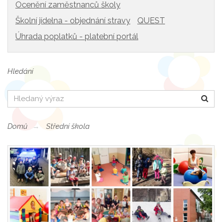
Ocenění zaměstnanců školy
Školní jídelna - objednání stravy
QUEST
Úhrada poplatků - platební portál
Hledání
Hledat
Domů
Střední škola