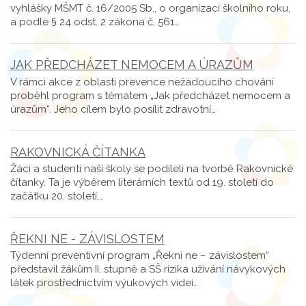
vyhlášky MŠMT č. 16/2005 Sb., o organizaci školního roku,
a podle § 24 odst. 2 zákona č. 561…
JAK PŘEDCHÁZET NEMOCEM A ÚRAZŮM
V rámci akce z oblasti prevence nežádoucího chování
proběhl program s tématem „Jak předcházet nemocem a
úrazům“. Jeho cílem bylo posílit zdravotní…
RAKOVNICKÁ ČÍTANKA
Žáci a studenti naší školy se podíleli na tvorbě Rakovnické
čítanky. Ta je výběrem literárních textů od 19. století do
začátku 20. století,…
ŘEKNI NE - ZÁVISLOSTEM
Týdenní preventivní program „Řekni ne – závislostem“
představil žákům II. stupně a SŠ rizika užívání návykových
látek prostřednictvím výukových videí…