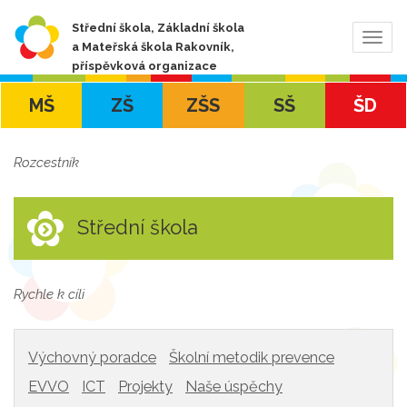
Střední škola, Základní škola
Zobra
a Mateřská škola Rakovník,
navig
příspěvková organizace
MŠ
ZŠ
ZŠS
SŠ
ŠD
Rozcestník
Střední škola
Rychle k cíli
Výchovný poradce
Školní metodik prevence
EVVO
ICT
Projekty
Naše úspěchy