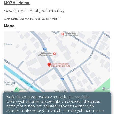
MOZA jídelna
+420 313 251 025;
objednání stravy
Číslo účtu jídelny: 131-348 199 0247/0100
Mapa
Naše škola zpracovává v souvislosti s využitím
webových stránek pouze taková cookies, která jsou
nezbytně nutná pro zajištění provozu webových
stránek a internetových služeb, a u kterých není nutno