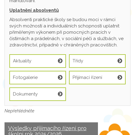
mandlování.
Uplatnění absolventů
Absolventi praktické školy se budou moci v rámci
svých možností a individuálních schopností uplatnit
přiměřeným výkonem při pomocných pracích v
čistírnách a prádelnách, v sociální péči a službách, ve
zdravotnictví, případně v chráněných pracovištích.
Aktuality
Třídy
Fotogalerie
Přijímací řízení
Dokumenty
Nepřehlédněte
Výsledky přijímacího řízení pro
školní rok 2025/2026