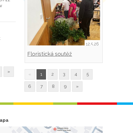
v
t
12.5.26
Floristická soutěž
»
«
1
2
3
4
5
6
7
8
9
»
apa