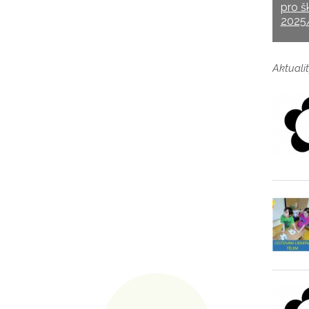
pro š
2025
Aktualit