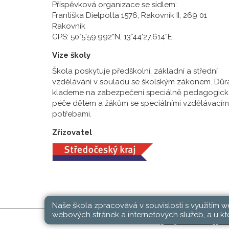
Příspěvková organizace se sídlem:
Františka Dielpolta 1576, Rakovník II, 269 01
Rakovník
GPS: 50°5’59.992”N, 13°44’27.614”E
Vize školy
Škola poskytuje předškolní, základní a střední
vzdělávání v souladu se školským zákonem. Důr
klademe na zabezpečení speciálně pedagogick
péče dětem a žákům se speciálními vzdělávacím
potřebami.
Zřizovatel
Naše škola zpracovává v souvislosti s využitím 
webových stránek a internetových služeb, a u kte
SŠ, ZŠ a MŠ Rakovník © 2026 |
Mapa stránek
|
Při