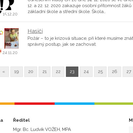
12. a 22. 12. 2020 zakazuje osobní přítomnost žáků 
základní škole a střední škole. Škola…
15.12.20
Hasiči
Požár – to je krizová situace, při které musíme zná
správný postup, jak se zachovat.
24.11.20
«
19
20
21
22
23
24
25
26
27
la
Ředitel
M
Mgr. Bc. Ludvík VOŽEH, MPA