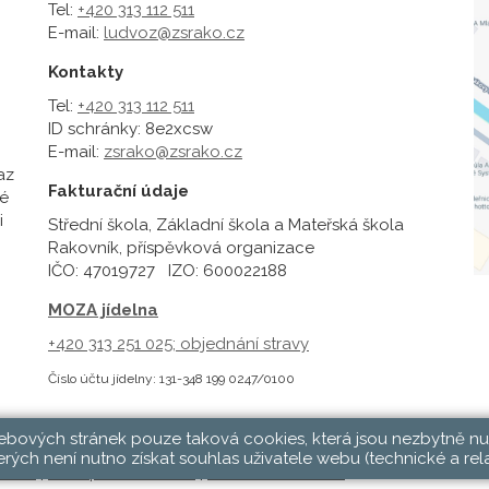
Tel:
+420 313 112 511
E-mail:
ludvoz@zsrako.cz
Kontakty
Tel:
+420 313 112 511
ID schránky: 8e2xcsw
E-mail:
zsrako@zsrako.cz
az
Fakturační údaje
é
i
Střední škola, Základní škola a Mateřská škola
Rakovník, příspěvková organizace
IČO: 47019727 IZO: 600022188
MOZA jídelna
+420 313 251 025;
objednání stravy
Číslo účtu jídelny: 131-348 199 0247/0100
webových stránek pouze taková cookies, která jsou nezbytně nu
rých není nutno získat souhlas uživatele webu (technické a rel
hlásit
|
Přístupnost stránek
|
Pravidla COOKIES