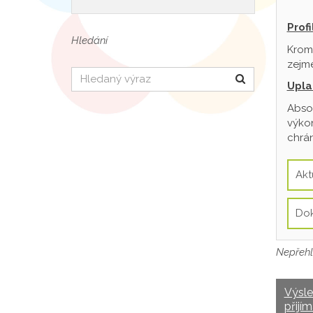
Prof
Hledání
Krom
zejmé
Hledat
Upla
Absol
výkon
chrán
Akt
Do
Nepřehl
Výsl
přijím