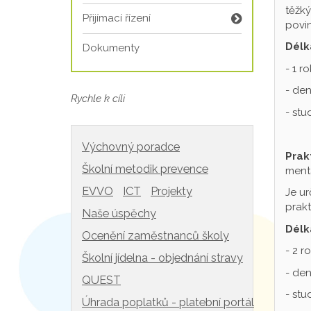
těžký
Přijímací řízení
povin
Délk
Dokumenty
- 1 r
- den
Rychle k cíli
- st
Výchovný poradce
Prak
Školní metodik prevence
mentá
EVVO
ICT
Projekty
Je ur
prakt
Naše úspěchy
Délk
Ocenění zaměstnanců školy
- 2 r
Školní jídelna - objednání stravy
- den
QUEST
- st
Úhrada poplatků - platební portál