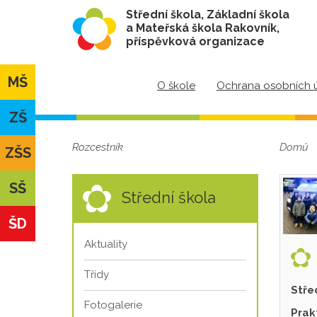
Střední škola, Základní škola
a Mateřská škola Rakovník,
příspěvková organizace
MŠ
O škole
Ochrana osobních 
ZŠ
Rozcestník
Domů
ZŠS
SŠ
Střední škola
ŠD
Aktuality
Třídy
Stře
Fotogalerie
Prak