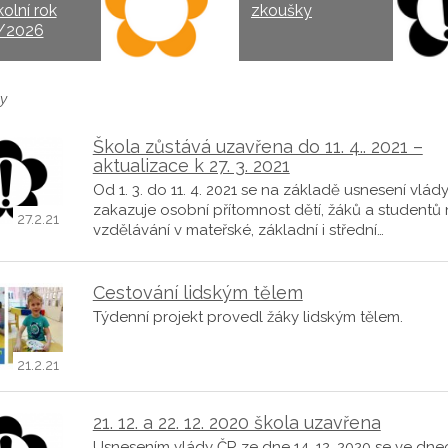
kolní rok
zkoušky
/2026
y
Škola zůstává uzavřena do 11. 4.. 2021 –
aktualizace k 27. 3. 2021
Od 1. 3. do 11. 4. 2021 se na základě usnesení vlád
zakazuje osobní přítomnost dětí, žáků a studentů
27.2.21
vzdělávání v mateřské, základní i střední…
Cestování lidským tělem
Týdenní projekt provedl žáky lidským tělem.
21.2.21
21. 12. a 22. 12. 2020 škola uzavřena
Usnesením vlády ČR ze dne 14. 12. 2020 se ve dnec