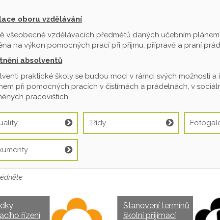
ilace oboru vzdělávání
ě všeobecně vzdělávacích předmětů daných učebním plánem je
na na výkon pomocných prací při příjmu, přípravě a praní prádl
tnění absolventů
venti praktické školy se budou moci v rámci svých možností a 
em při pomocných pracích v čistírnách a prádelnách, v sociální
ěných pracovištích.
uality
Třídy
Fotogale
kumenty
édněte
edky
Stanovení termínů
acího řízení
školní přijímací