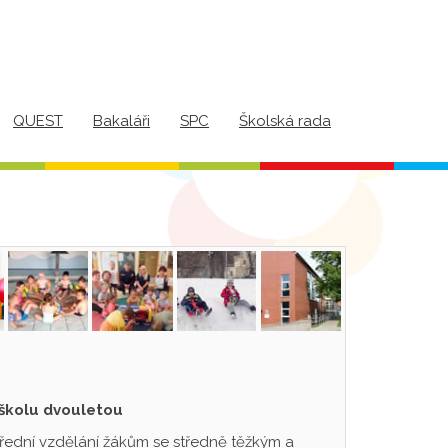
QUEST
Bakaláři
SPC
Školská rada
 školu dvouletou
třední vzdělání žákům se středně těžkým a