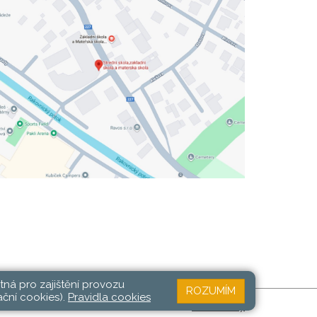
tná pro zajištění provozu
ROZUMÍM
ační cookies).
Pravidla cookies
Web školy