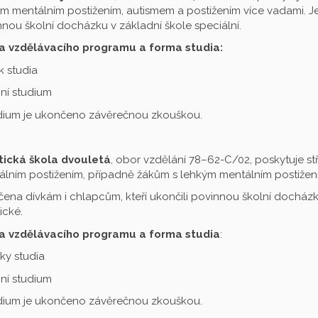
m mentálním postižením, autismem a postižením více vadami. Je 
nou školní docházku v základní škole speciální.
a vzdělávacího programu a forma studia:
ok studia
ní studium
udium je ukončeno závěrečnou zkouškou.
tická škola dvouletá
, obor vzdělání 78–62-C/02, poskytuje st
lním postižením, případně žákům s lehkým mentálním postižení
čena dívkám i chlapcům, kteří ukončili povinnou školní docházku
ické.
a vzdělávacího programu a forma studia
:
oky studia
ní studium
udium je ukončeno závěrečnou zkouškou.