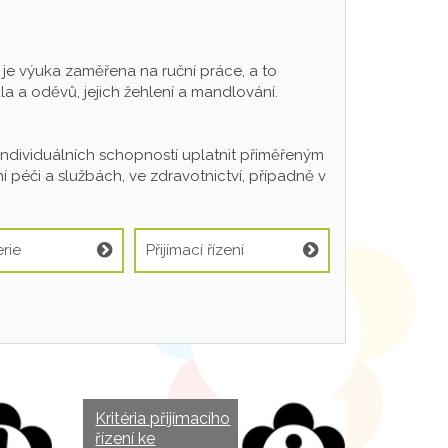
 výuka zaměřena na ruční práce, a to
a a oděvů, jejich žehlení a mandlování.
individuálních schopností uplatnit přiměřeným
 péči a službách, ve zdravotnictví, případně v
rie
Přijímací řízení
Kritéria přijímacího
řízení ke