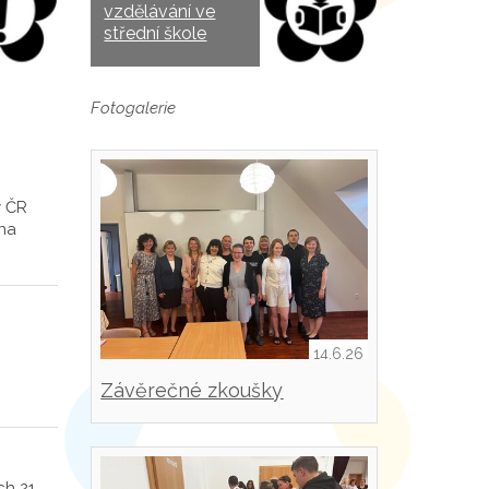
vzdělávání ve
střední škole
Fotogalerie
y ČR
 na
14.6.26
Závěrečné zkoušky
h 21.