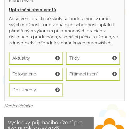
mandlování.
Uplatnění absolventů
Absolventi praktické školy se budou moci v rámci
svých možností a individuálních schopností uplatnit
přiměřeným výkonem při pomocných pracích v
čistírnách a prádelnách, v sociální péči a službách, ve
zdravotnictví, případně v chráněných pracovištích.
Aktuality
Třídy
Fotogalerie
Přijímací řízení
Dokumenty
Nepřehlédněte
Výsledky přijímacího řízení pro
školní rok 2025/2026