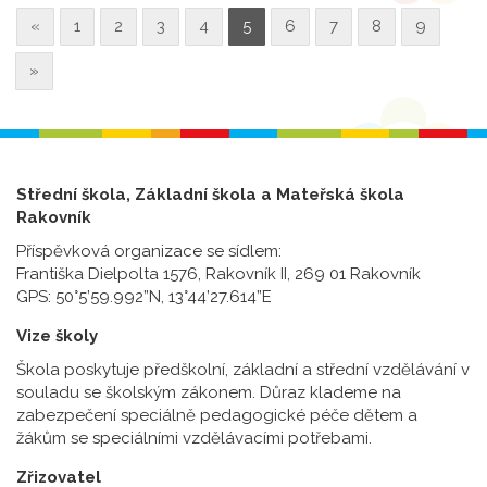
«
1
2
3
4
5
6
7
8
9
»
Střední škola, Základní škola a Mateřská škola
Rakovník
Příspěvková organizace se sídlem:
Františka Dielpolta 1576, Rakovník II, 269 01 Rakovník
GPS: 50°5’59.992”N, 13°44’27.614”E
Vize školy
Škola poskytuje předškolní, základní a střední vzdělávání v
souladu se školským zákonem. Důraz klademe na
zabezpečení speciálně pedagogické péče dětem a
žákům se speciálními vzdělávacími potřebami.
Zřizovatel