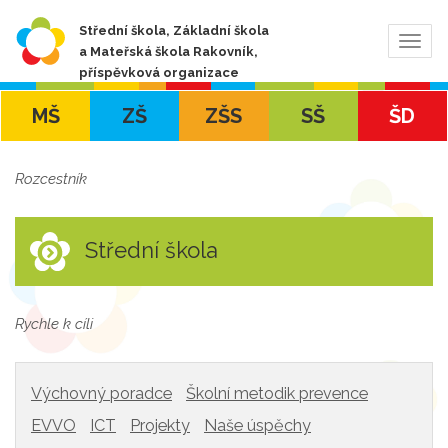
Střední škola, Základní škola
Zobra
a Mateřská škola Rakovník,
navig
příspěvková organizace
MŠ
ZŠ
ZŠS
SŠ
ŠD
Rozcestník
Střední škola
Rychle k cíli
Výchovný poradce
Školní metodik prevence
EVVO
ICT
Projekty
Naše úspěchy