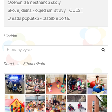
Ocenění zaměstnanců školy
Školní jídelna - objednání stravy
QUEST
Úhrada poplatků - platební portál
Hledání
Hledat
Domů
Střední škola