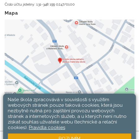
Číslo účtu jídelny: 131-348 199 0247/0100
Mapa
Naše škola zpracovává v souvislosti s využitím
webových stránek pouze taková cookies, která jsou
nezbytně nutná pro zajištění provozu webových
stránek a internetových služeb, a u kterých není nutno
získat souhlas uživatele webu (technické a relační
cookies).
Pravidla cookies
ROZUMÍM
SŠ, ZŠ a MŠ Rakovník © 2026 |
Mapa stránek
|
Web