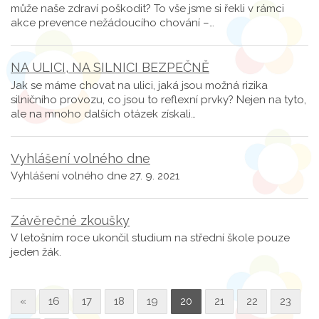
může naše zdraví poškodit? To vše jsme si řekli v rámci
akce prevence nežádoucího chování –…
NA ULICI, NA SILNICI BEZPEČNĚ
Jak se máme chovat na ulici, jaká jsou možná rizika
silničního provozu, co jsou to reflexní prvky? Nejen na tyto,
ale na mnoho dalších otázek získali…
Vyhlášení volného dne
Vyhlášení volného dne 27. 9. 2021
Závěrečné zkoušky
V letošním roce ukončil studium na střední škole pouze
jeden žák.
«
16
17
18
19
20
21
22
23