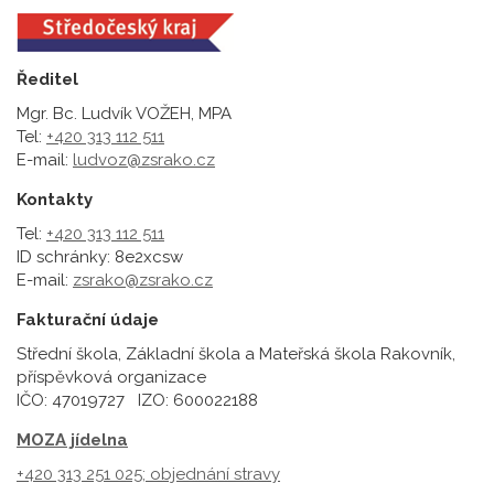
Ředitel
Mgr. Bc. Ludvík VOŽEH, MPA
Tel:
+420 313 112 511
E-mail:
ludvoz@zsrako.cz
Kontakty
Tel:
+420 313 112 511
ID schránky: 8e2xcsw
E-mail:
zsrako@zsrako.cz
Fakturační údaje
Střední škola, Základní škola a Mateřská škola Rakovník,
příspěvková organizace
IČO: 47019727 IZO: 600022188
MOZA jídelna
+420 313 251 025;
objednání stravy