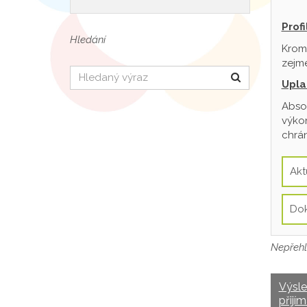
Prof
Hledání
Krom
zejmé
Hledat
Upla
Absol
výkon
chrán
Akt
Do
Nepřehl
Výsl
přijím