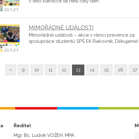
v této barvičce se nesl celý den.
20.5.23
MIMOŘÁDNÉ UDÁLOSTI
Mimořádné události – akce v rámci prevence za
spolupráce studentů SPŠ EK Rakovník. Děkujeme!
20.5.23
«
9
10
11
12
13
14
15
16
17
la
Ředitel
M
Mgr. Bc. Ludvík VOŽEH, MPA