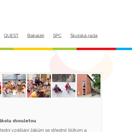
QUEST
Bakaláři
SPC
Školská rada
 školu dvouletou
třední vzdělání žákům se středně těžkým a