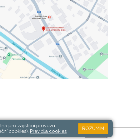
tná pro zajištění provozu
ROZUMÍM
ační cookies).
Pravidla cookies
Web školy