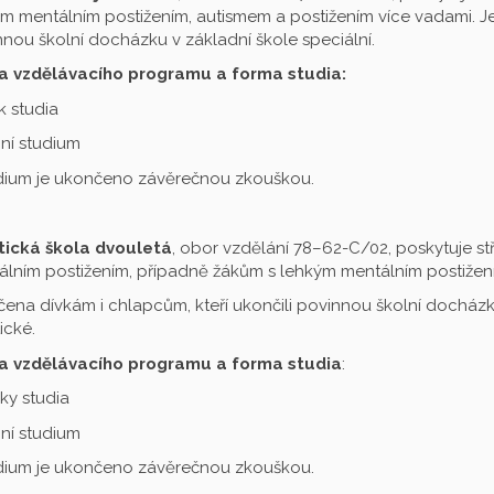
m mentálním postižením, autismem a postižením více vadami. Je 
nou školní docházku v základní škole speciální.
a vzdělávacího programu a forma studia:
ok studia
ní studium
udium je ukončeno závěrečnou zkouškou.
tická škola dvouletá
, obor vzdělání 78–62-C/02, poskytuje st
lním postižením, případně žákům s lehkým mentálním postižení
čena dívkám i chlapcům, kteří ukončili povinnou školní docházku
ické.
a vzdělávacího programu a forma studia
:
oky studia
ní studium
udium je ukončeno závěrečnou zkouškou.