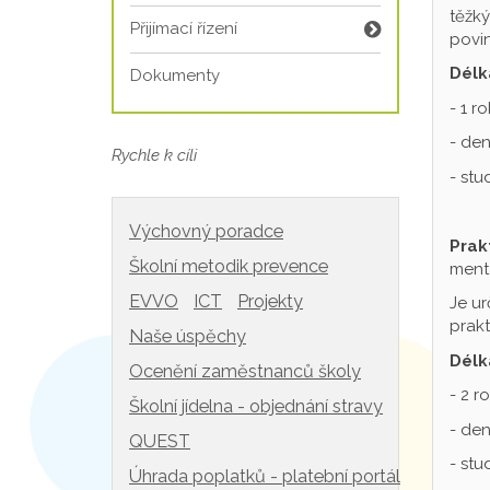
těžký
Přijímací řízení
povin
Délk
Dokumenty
- 1 r
- den
Rychle k cíli
- st
Výchovný poradce
Prak
Školní metodik prevence
mentá
EVVO
ICT
Projekty
Je ur
prakt
Naše úspěchy
Délk
Ocenění zaměstnanců školy
- 2 r
Školní jídelna - objednání stravy
- den
QUEST
- st
Úhrada poplatků - platební portál