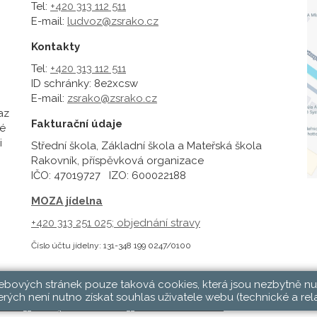
Tel:
+420 313 112 511
E-mail:
ludvoz@zsrako.cz
Kontakty
Tel:
+420 313 112 511
ID schránky: 8e2xcsw
E-mail:
zsrako@zsrako.cz
az
Fakturační údaje
é
i
Střední škola, Základní škola a Mateřská škola
Rakovník, příspěvková organizace
IČO: 47019727 IZO: 600022188
MOZA jídelna
+420 313 251 025;
objednání stravy
Číslo účtu jídelny: 131-348 199 0247/0100
webových stránek pouze taková cookies, která jsou nezbytně nu
rých není nutno získat souhlas uživatele webu (technické a rel
hlásit
|
Přístupnost stránek
|
Pravidla COOKIES