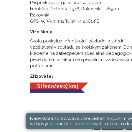
Příspěvková organizace se sídlem:
Františka Dielpolta 1576, Rakovník II, 269 01
Rakovník
GPS: 50°5’59.992”N, 13°44’27.614”E
Vize školy
Škola poskytuje předškolní, základní a střední
vzdělávání v souladu se školským zákonem. Důr
klademe na zabezpečení speciálně pedagogick
péče dětem a žákům se speciálními vzdělávacím
potřebami.
Zřizovatel
Naše škola zpracovává v souvislosti s využitím 
webových stránek a internetových služeb, a u kte
SŠ, ZŠ a MŠ Rakovník © 2026 |
Mapa stránek
|
Při