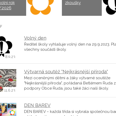
kolní rok
zkoušky
/2026
y
Volný den
Ředitel školy vyhlašuje volný den na 29.9.2023. Pla
všechny součásti školy.
8.9.23
Výtvarná soutěž "Nejkrásnější příroda"
Mezi oceněnými dětmi a žáky výtvarné soutěže
"Nejkrásnější příroda", pořádaná Betlémem Ruda 
podpory Obce Ruda, jsou také žáci naší školy.
11.6.23
DEN BAREV
DEN BAREV – každá třída si vybrala společnou ba