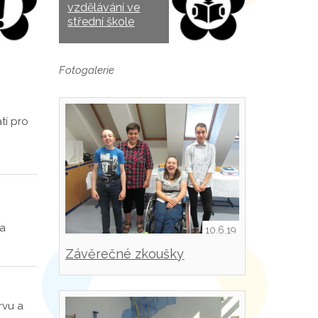
vzdělávání ve
střední škole
Fotogalerie
tí pro
za
10.6.19
Závěrečné zkoušky
rvu a