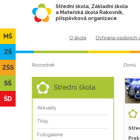
Střední škola, Základní škola
a Mateřská škola Rakovník,
příspěvková organizace
MŠ
O škole
Ochrana osobních 
ZŠ
Rozcestník
Domů
ZŠS
SŠ
Střední škola
ŠD
Aktuality
Třídy
Stře
Fotogalerie
Prak