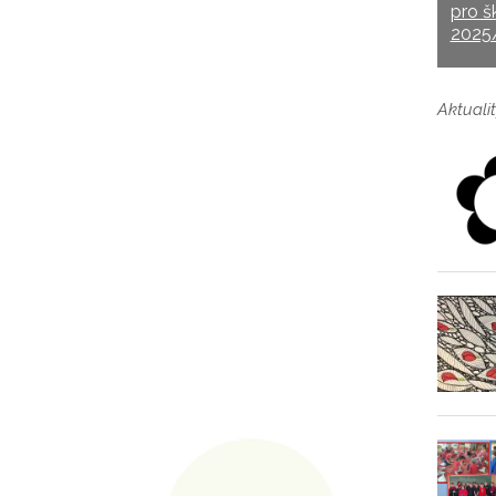
pro š
2025
Aktualit