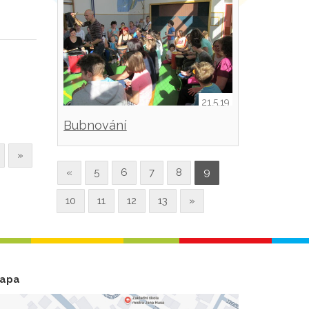
21.5.19
Bubnování
»
«
5
6
7
8
9
10
11
12
13
»
apa