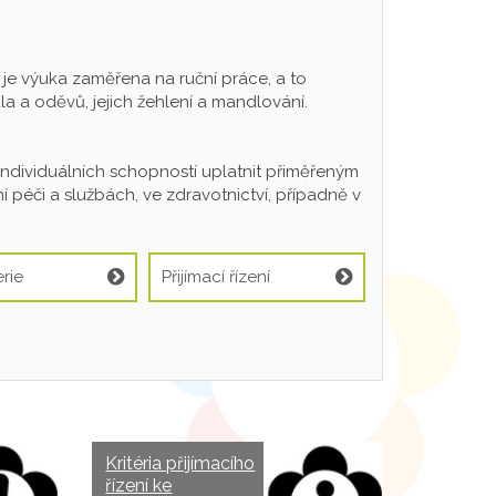
 výuka zaměřena na ruční práce, a to
a a oděvů, jejich žehlení a mandlování.
individuálních schopností uplatnit přiměřeným
 péči a službách, ve zdravotnictví, případně v
rie
Přijímací řízení
Kritéria přijímacího
řízení ke