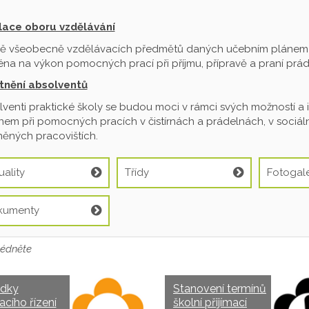
ilace oboru vzdělávání
ě všeobecně vzdělávacích předmětů daných učebním plánem je
na na výkon pomocných prací při příjmu, přípravě a praní prádl
tnění absolventů
venti praktické školy se budou moci v rámci svých možností a 
em při pomocných pracích v čistírnách a prádelnách, v sociální
ěných pracovištích.
uality
Třídy
Fotogale
kumenty
édněte
edky
Stanovení termínů
acího řízení
školní přijímací