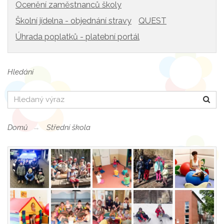
Ocenění zaměstnanců školy
Školní jídelna - objednání stravy
QUEST
Úhrada poplatků - platební portál
Hledání
Hledat
Domů
Střední škola