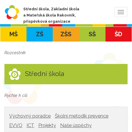
Střední škola, Základní škola
Zobra
a Mateřská škola Rakovník,
navig
příspěvková organizace
MŠ
ZŠ
ZŠS
SŠ
ŠD
Rozcestník
Střední škola
Rychle k cíli
Výchovný poradce
Školní metodik prevence
EVVO
ICT
Projekty
Naše úspěchy