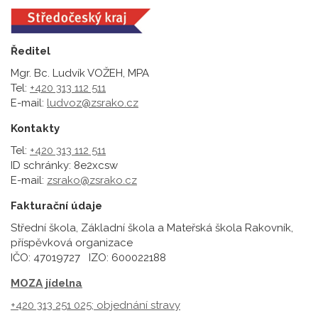
Ředitel
Mgr. Bc. Ludvík VOŽEH, MPA
Tel:
+420 313 112 511
E-mail:
ludvoz@zsrako.cz
Kontakty
Tel:
+420 313 112 511
ID schránky: 8e2xcsw
E-mail:
zsrako@zsrako.cz
Fakturační údaje
Střední škola, Základní škola a Mateřská škola Rakovník,
příspěvková organizace
IČO: 47019727 IZO: 600022188
MOZA jídelna
+420 313 251 025;
objednání stravy