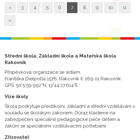
«
3
4
5
6
7
8
9
10
11
»
Střední škola, Základní škola a Mateřská škola
Rakovník
Příspěvková organizace se sídlem:
Františka Dielpolta 1576, Rakovník II, 269 01 Rakovník
GPS: 50°5’59.992”N, 13°44’27.614”E
Vize školy
Škola poskytuje předškolní, základní a střední vzdělávání v
souladu se školským zákonem. Důraz klademe na
zabezpečení speciálně pedagogické péče dětem a
žákům se speciálními vzdělávacími potřebami.
Zřizovatel