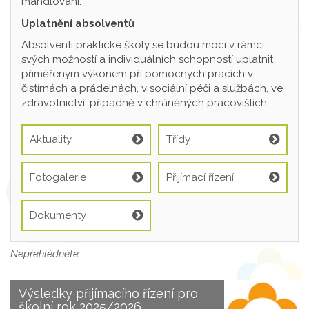
mandlování.
Uplatnění absolventů
Absolventi praktické školy se budou moci v rámci
svých možností a individuálních schopností uplatnit
přiměřeným výkonem při pomocných pracích v
čistírnách a prádelnách, v sociální péči a službách, ve
zdravotnictví, případně v chráněných pracovištích.
Aktuality
Třídy
Fotogalerie
Přijímací řízení
Dokumenty
Nepřehlédněte
Výsledky přijímacího řízení pro
školní rok 2025/2026