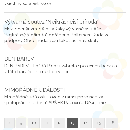
všechny součásti školy.
Výtvarná soutěž "Nejkrásnější příroda"
Mezi oceněnými dětmi a žáky výtvarné soutěže
"Nejkrásnější příroda", pořádaná Betlémem Ruda za
podpory Obce Ruda, jsou také žáci naší školy.
DEN BAREV
DEN BAREV – každá třída si vybrala společnou barvu a
v této barvičce se nesl celý den.
MIMOŘÁDNÉ UDÁLOSTI
Mimořádné události – akce v rámci prevence za
spolupráce studentů SPŠ EK Rakovník. Děkujeme!
«
9
10
11
12
13
14
15
16