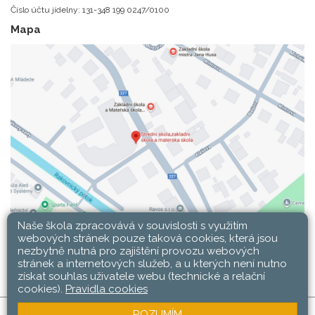
Číslo účtu jídelny: 131-348 199 0247/0100
Mapa
Naše škola zpracovává v souvislosti s využitím
webových stránek pouze taková cookies, která jsou
nezbytně nutná pro zajištění provozu webových
stránek a internetových služeb, a u kterých není nutno
získat souhlas uživatele webu (technické a relační
cookies).
Pravidla cookies
ROZUMÍM
SŠ, ZŠ a MŠ Rakovník © 2026 |
Mapa stránek
|
Web