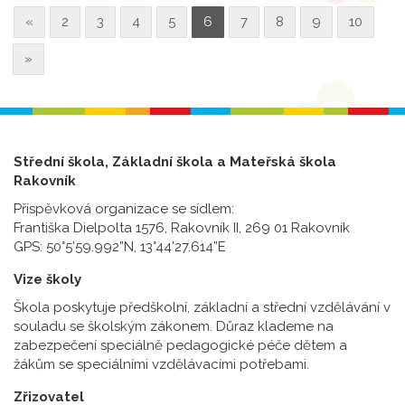
«
2
3
4
5
6
7
8
9
10
»
Střední škola, Základní škola a Mateřská škola
Rakovník
Příspěvková organizace se sídlem:
Františka Dielpolta 1576, Rakovník II, 269 01 Rakovník
GPS: 50°5’59.992”N, 13°44’27.614”E
Vize školy
Škola poskytuje předškolní, základní a střední vzdělávání v
souladu se školským zákonem. Důraz klademe na
zabezpečení speciálně pedagogické péče dětem a
žákům se speciálními vzdělávacími potřebami.
Zřizovatel