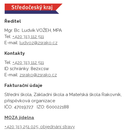
Ředitel
Mgr. Bc. Ludvík VOŽEH, MPA
Tel:
+420 313 112 511
E-mail:
ludvoz@zsrako.cz
Kontakty
Tel:
+420 313 112 511
ID schránky: 8e2xcsw
E-mail:
zsrako@zsrako.cz
Fakturační údaje
Střední škola, Základní škola a Mateřská škola Rakovník,
příspěvková organizace
IČO: 47019727 IZO: 600022188
MOZA jídelna
+420 313 251 025;
objednání stravy