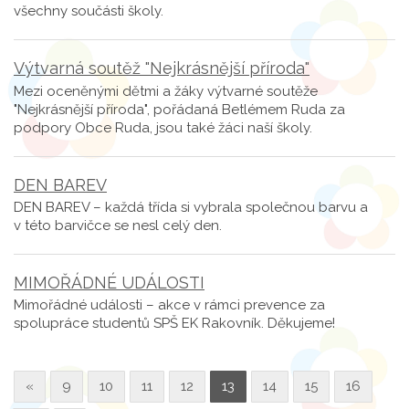
všechny součásti školy.
Výtvarná soutěž "Nejkrásnější příroda"
Mezi oceněnými dětmi a žáky výtvarné soutěže
"Nejkrásnější příroda", pořádaná Betlémem Ruda za
podpory Obce Ruda, jsou také žáci naší školy.
DEN BAREV
DEN BAREV – každá třída si vybrala společnou barvu a
v této barvičce se nesl celý den.
MIMOŘÁDNÉ UDÁLOSTI
Mimořádné události – akce v rámci prevence za
spolupráce studentů SPŠ EK Rakovník. Děkujeme!
«
9
10
11
12
13
14
15
16