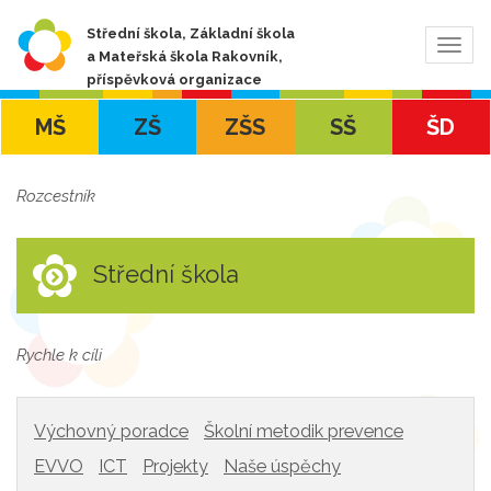
Střední škola, Základní škola
Zobra
a Mateřská škola Rakovník,
navig
příspěvková organizace
MŠ
ZŠ
ZŠS
SŠ
ŠD
Rozcestník
Střední škola
Rychle k cíli
Výchovný poradce
Školní metodik prevence
EVVO
ICT
Projekty
Naše úspěchy