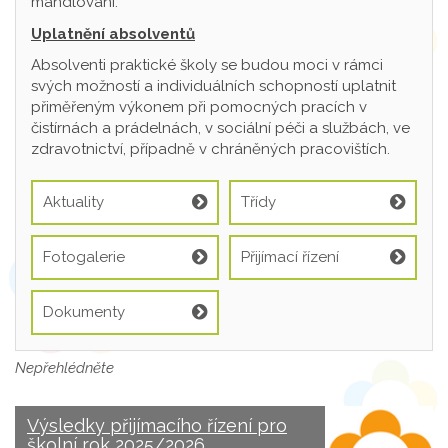
mandlování.
Uplatnění absolventů
Absolventi praktické školy se budou moci v rámci
svých možností a individuálních schopností uplatnit
přiměřeným výkonem při pomocných pracích v
čistírnách a prádelnách, v sociální péči a službách, ve
zdravotnictví, případně v chráněných pracovištích.
Aktuality
Třídy
Fotogalerie
Přijímací řízení
Dokumenty
Nepřehlédněte
Výsledky přijímacího řízení pro
školní rok 2025/2026