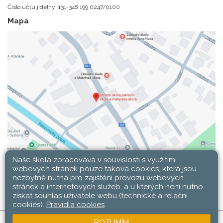
Číslo účtu jídelny: 131-348 199 0247/0100
Mapa
Naše škola zpracovává v souvislosti s využitím
webových stránek pouze taková cookies, která jsou
nezbytně nutná pro zajištění provozu webových
stránek a internetových služeb, a u kterých není nutno
získat souhlas uživatele webu (technické a relační
cookies).
Pravidla cookies
ROZUMÍM
SŠ, ZŠ a MŠ Rakovník © 2026 |
Mapa stránek
|
Web