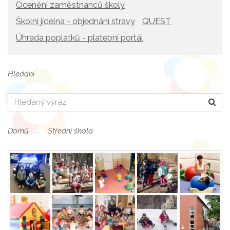
Ocenění zaměstnanců školy
Školní jídelna - objednání stravy
QUEST
Úhrada poplatků - platební portál
Hledání
Hledat
Domů
Střední škola