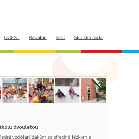
QUEST
Bakaláři
SPC
Školská rada
 školu dvouletou
třední vzdělání žákům se středně těžkým a