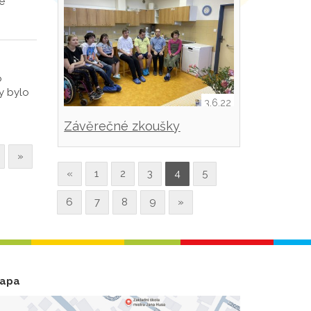
ve
o
y bylo
3.6.22
Závěrečné zkoušky
»
«
1
2
3
4
5
6
7
8
9
»
apa