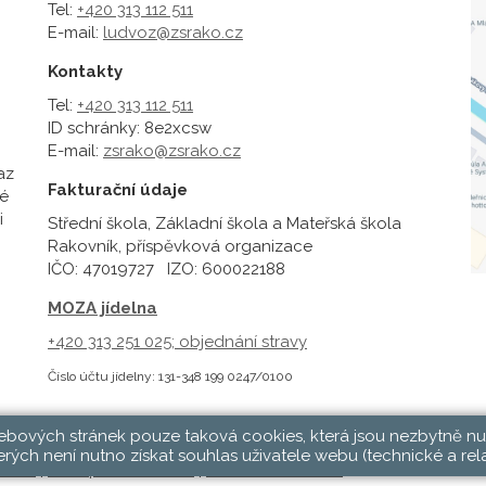
Tel:
+420 313 112 511
E-mail:
ludvoz@zsrako.cz
Kontakty
Tel:
+420 313 112 511
ID schránky: 8e2xcsw
E-mail:
zsrako@zsrako.cz
az
Fakturační údaje
é
i
Střední škola, Základní škola a Mateřská škola
Rakovník, příspěvková organizace
IČO: 47019727 IZO: 600022188
MOZA jídelna
+420 313 251 025;
objednání stravy
Číslo účtu jídelny: 131-348 199 0247/0100
webových stránek pouze taková cookies, která jsou nezbytně nu
rých není nutno získat souhlas uživatele webu (technické a rel
hlásit
|
Přístupnost stránek
|
Pravidla COOKIES