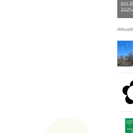
pro š
2025
Aktualit