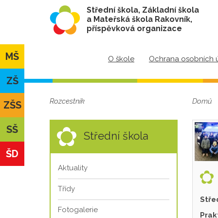
Střední škola, Základní škola
a Mateřská škola Rakovník,
příspěvková organizace
MŠ
O škole
Ochrana osobních 
ZŠ
Rozcestník
Domů
ZŠS
SŠ
Střední škola
ŠD
Aktuality
Třídy
Stře
Fotogalerie
Prak