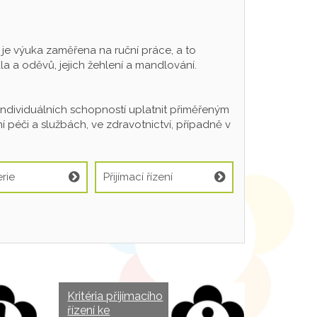
 výuka zaměřena na ruční práce, a to
a a oděvů, jejich žehlení a mandlování.
individuálních schopností uplatnit přiměřeným
 péči a službách, ve zdravotnictví, případně v
rie
Přijímací řízení
Kritéria přijímacího
řízení ke