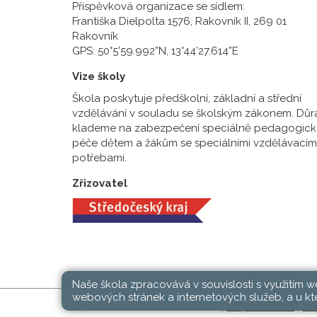
Příspěvková organizace se sídlem:
Františka Dielpolta 1576, Rakovník II, 269 01
Rakovník
GPS: 50°5’59.992”N, 13°44’27.614”E
Vize školy
Škola poskytuje předškolní, základní a střední
vzdělávání v souladu se školským zákonem. Důr
klademe na zabezpečení speciálně pedagogick
péče dětem a žákům se speciálními vzdělávacím
potřebami.
Zřizovatel
Naše škola zpracovává v souvislosti s využitím 
webových stránek a internetových služeb, a u kte
SŠ, ZŠ a MŠ Rakovník © 2026 |
Mapa stránek
|
Při