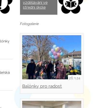
vzdělávání ve
střední škole
Fotogalerie
alónky
teřská
26.3.24
Balónky pro radost