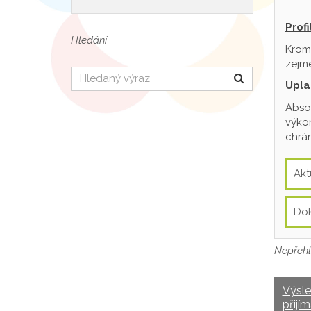
Prof
Hledání
Krom
zejmé
Hledat
Upla
Absol
výkon
chrán
Akt
Do
Nepřehl
Výsl
přijím