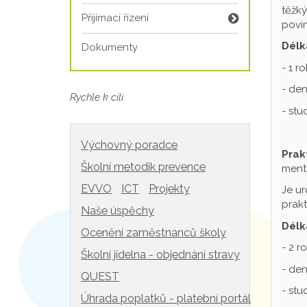
těžký
Přijímací řízení
povin
Délk
Dokumenty
- 1 r
- den
Rychle k cíli
- st
Výchovný poradce
Prak
Školní metodik prevence
mentá
EVVO
ICT
Projekty
Je ur
prakt
Naše úspěchy
Délk
Ocenění zaměstnanců školy
- 2 r
Školní jídelna - objednání stravy
- den
QUEST
- st
Úhrada poplatků - platební portál