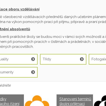
ilace oboru vzdělávání
ě všeobecně vzdělávacích předmětů daných učebním plánem je
na na výkon pomocných prací při příjmu, přípravě a praní prádl
tnění absolventů
venti praktické školy se budou moci v rámci svých možností a 
em při pomocných pracích v čistírnách a prádelnách, v sociální
ěných pracovištích.
uality
Třídy
Fotogale
kumenty
édněte
edky
Stanovení termínů
acího řízení
školní přijímací