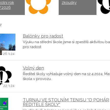
kolní rok
zkoušky
/2026
y
Balónky pro radost
Výuku na střední škole jsme si zpestřili aktivitou b
pro radost
26.3.24
Volný den
Ředitel školy vyhlašuje volný den na 12.4.2024. Ma
škola v provozu.
22.3.24
TURNAJ VE STOLNÍM TENISU "O POHÁR
ŘEDITELE ŠKOLY"