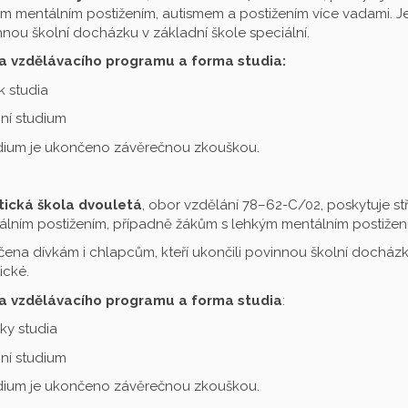
m mentálním postižením, autismem a postižením více vadami. Je 
nou školní docházku v základní škole speciální.
a vzdělávacího programu a forma studia:
ok studia
ní studium
udium je ukončeno závěrečnou zkouškou.
tická škola dvouletá
, obor vzdělání 78–62-C/02, poskytuje st
lním postižením, případně žákům s lehkým mentálním postižení
čena dívkám i chlapcům, kteří ukončili povinnou školní docházku
ické.
a vzdělávacího programu a forma studia
:
oky studia
ní studium
udium je ukončeno závěrečnou zkouškou.