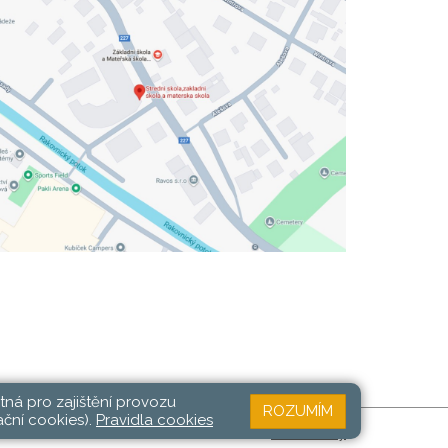
tná pro zajištění provozu
ROZUMÍM
ační cookies).
Pravidla cookies
Web školy