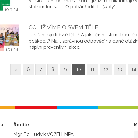
Ve středu 6. března se konal již 14. ročník turnaje 
stolním tenisu – „O pohár ředitele školy“.
10.3.24
CO JIŽ VÍME O SVÉM TĚLE
Jak funguje lidské tělo? A jaké činnosti mohou těl
poškodit? Najít správnou odpověď na dané otázk
náplní preventivní akce.
15.1.24
«
6
7
8
9
10
11
12
13
14
la
Ředitel
M
Mgr. Bc. Ludvík VOŽEH, MPA