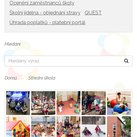
Ocenění zaměstnanců školy
Školní jídelna - objednání stravy
QUEST
Úhrada poplatků - platební portál
Hledání
Hledat
Domů
Střední škola