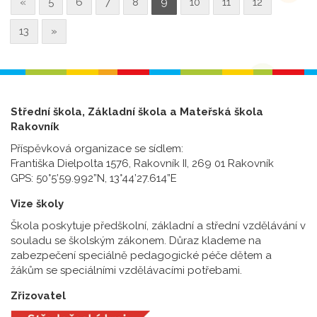
«
5
6
7
8
9
10
11
12
13
»
Střední škola, Základní škola a Mateřská škola
Rakovník
Příspěvková organizace se sídlem:
Františka Dielpolta 1576, Rakovník II, 269 01 Rakovník
GPS: 50°5’59.992”N, 13°44’27.614”E
Vize školy
Škola poskytuje předškolní, základní a střední vzdělávání v
souladu se školským zákonem. Důraz klademe na
zabezpečení speciálně pedagogické péče dětem a
žákům se speciálními vzdělávacími potřebami.
Zřizovatel