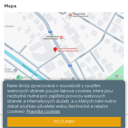
Mapa
Naše škola zpracovává v souvislosti s využitím
webových stránek pouze taková cookies, která jsou
nezbytně nutná pro zajištění provozu webových
stránek a internetových služeb, a u kterých není nutno
získat souhlas uživatele webu (technické a relační
cookies).
Pravidla cookies
ROZUMÍM
SŠ, ZŠ a MŠ Rakovník © 2026 |
Mapa stránek
|
Web
Přihlásit
|
Přístupnost stránek
|
Pravidla COOKIES
školy