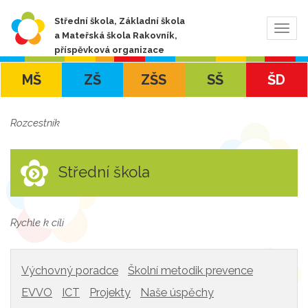
Střední škola, Základní škola
Zobra
a Mateřská škola Rakovník,
navig
příspěvková organizace
MŠ
ZŠ
ZŠS
SŠ
ŠD
Rozcestník
Střední škola
Rychle k cíli
Výchovný poradce
Školní metodik prevence
EVVO
ICT
Projekty
Naše úspěchy