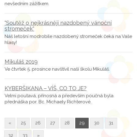
nevšedním zážitkem.
"Soutěž o nejkrásněji nazdobený vánoční
stromeček"
Náš letošní modrobíle nazdobený stromeček čeká na Vaše
hlasy!
Mikuláš 2019
Ve čtvrtek 5. prosince navštívil naší školu Mikuláš.
KYBERŠIKANA – VÍŠ, CO TO JE?
Velmi poutavá, přínosná a především poučná byla
přednáška por. Bc. Michaely Richterové.
«
25
26
27
28
29
30
31
32
33
»