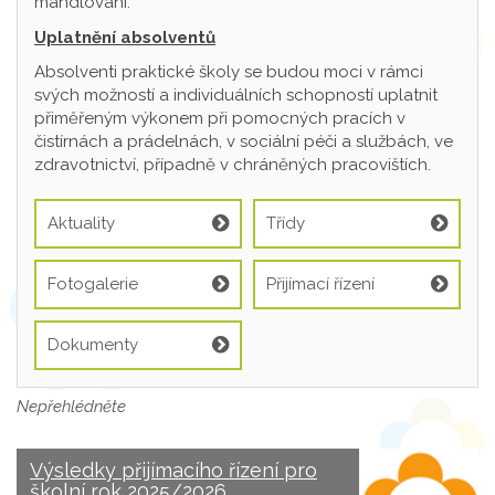
mandlování.
Uplatnění absolventů
Absolventi praktické školy se budou moci v rámci
svých možností a individuálních schopností uplatnit
přiměřeným výkonem při pomocných pracích v
čistírnách a prádelnách, v sociální péči a službách, ve
zdravotnictví, případně v chráněných pracovištích.
Aktuality
Třídy
Fotogalerie
Přijímací řízení
Dokumenty
Nepřehlédněte
Výsledky přijímacího řízení pro
školní rok 2025/2026