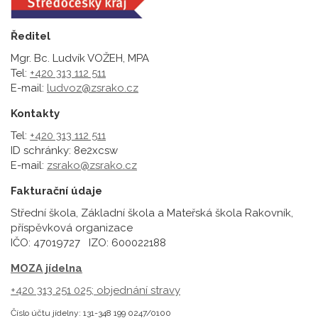
Ředitel
Mgr. Bc. Ludvík VOŽEH, MPA
Tel:
+420 313 112 511
E-mail:
ludvoz@zsrako.cz
Kontakty
Tel:
+420 313 112 511
ID schránky: 8e2xcsw
E-mail:
zsrako@zsrako.cz
Fakturační údaje
Střední škola, Základní škola a Mateřská škola Rakovník,
příspěvková organizace
IČO: 47019727 IZO: 600022188
MOZA jídelna
+420 313 251 025;
objednání stravy
Číslo účtu jídelny: 131-348 199 0247/0100