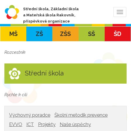
Střední škola, Základní škola
Zobra
a Mateřská škola Rakovník,
navig
příspěvková organizace
MŠ
ZŠ
ZŠS
SŠ
ŠD
Rozcestník
Střední škola
Rychle k cíli
Výchovný poradce
Školní metodik prevence
EVVO
ICT
Projekty
Naše úspěchy