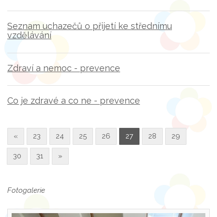
Seznam uchazečů o přijetí ke střednímu
vzdělávání
Zdraví a nemoc - prevence
Co je zdravé a co ne - prevence
«
23
24
25
26
27
28
29
30
31
»
Fotogalerie