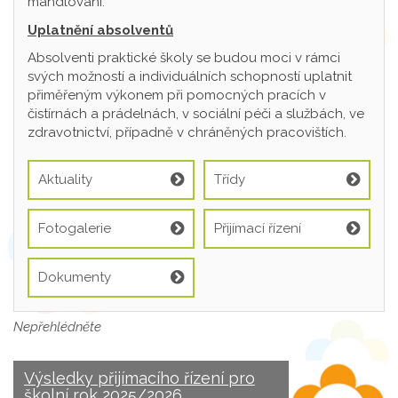
mandlování.
Uplatnění absolventů
Absolventi praktické školy se budou moci v rámci
svých možností a individuálních schopností uplatnit
přiměřeným výkonem při pomocných pracích v
čistírnách a prádelnách, v sociální péči a službách, ve
zdravotnictví, případně v chráněných pracovištích.
Aktuality
Třídy
Fotogalerie
Přijímací řízení
Dokumenty
Nepřehlédněte
Výsledky přijímacího řízení pro
školní rok 2025/2026