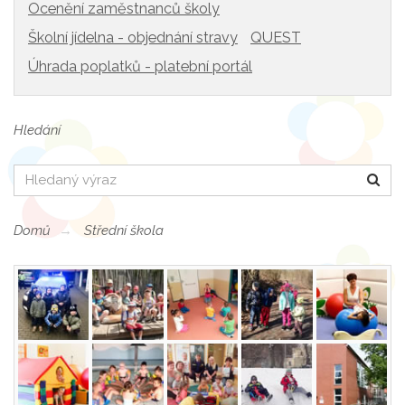
Ocenění zaměstnanců školy
Školní jídelna - objednání stravy
QUEST
Úhrada poplatků - platební portál
Hledání
Hledat
Domů
Střední škola