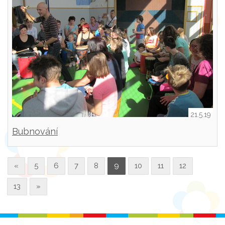
21.5.19
Bubnování
«
5
6
7
8
9
10
11
12
13
»