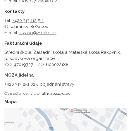
E-mail:
ludvoz@zsrako.cz
Kontakty
Tel:
+420 313 112 511
ID schránky: 8e2xcsw
E-mail:
zsrako@zsrako.cz
Fakturační údaje
Střední škola, Základní škola a Mateřská škola Rakovník,
příspěvková organizace
IČO: 47019727 IZO: 600022188
MOZA jídelna
+420 313 251 025;
objednání stravy
Číslo účtu jídelny: 131-348 199 0247/0100
Mapa