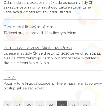
Od 1. 3. do 11. 4. 2021 se na základě usnesení vlády ČR
zakazuje osobní přítomnost dětí, žáků a studentů na
vzdělávání v mateřské, základní i střední…
Cestování lidským tělem
Týdenní projekt provedl žáky lidským tělem.
21. 12. a 22. 12. 2020 škola uzavřena
Usnesením vlády ČR ze dne 14. 12. 2020 se ve dnech 21. 12.
a 22. 12. 2020 zakazuje osobní přítomnost žáků v základní
škole a střední škole. Škola…
Hasiči
Požár – to je krizová situace, při které musíme znát správný
postup, jak se zachovat.
«
19
20
21
22
23
24
25