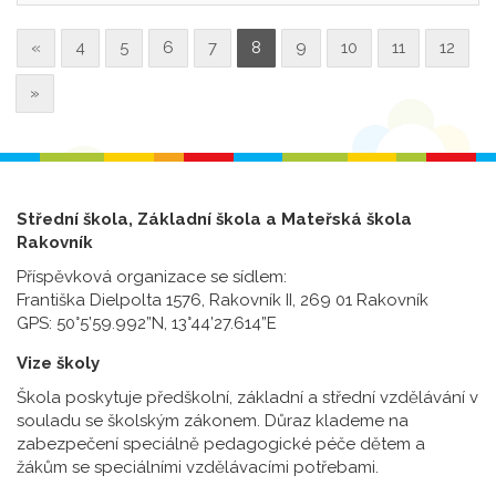
«
4
5
6
7
8
9
10
11
12
»
Střední škola, Základní škola a Mateřská škola
Rakovník
Příspěvková organizace se sídlem:
Františka Dielpolta 1576, Rakovník II, 269 01 Rakovník
GPS: 50°5’59.992”N, 13°44’27.614”E
Vize školy
Škola poskytuje předškolní, základní a střední vzdělávání v
souladu se školským zákonem. Důraz klademe na
zabezpečení speciálně pedagogické péče dětem a
žákům se speciálními vzdělávacími potřebami.