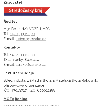
Zřizovatel
Ředitel
Mgr. Bc. Ludvík VOŽEH, MPA
Tel:
+420 313 112 511
E-mail:
ludvoz@zsrako.cz
Kontakty
Tel:
+420 313 112 511
ID schránky: 8e2xcsw
E-mail:
zsrako@zsrako.cz
Fakturační údaje
Střední škola, Základní škola a Mateřská škola Rakovník,
příspěvková organizace
IČO: 47019727 IZO: 600022188
MOZA jídelna