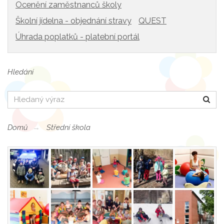
Ocenění zaměstnanců školy
Školní jídelna - objednání stravy
QUEST
Úhrada poplatků - platební portál
Hledání
Hledat
Domů
Střední škola