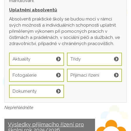
mandlování.
Uplatnění absolventů
Absolventi praktické školy se budou moci v rámci
svých možností a individuálních schopností uplatnit
přiměřeným výkonem při pomocných pracích v
čistírnách a prádelnách, v sociální péči a službách, ve
zdravotnictví, případně v chráněných pracovištích.
Aktuality
Třídy
Fotogalerie
Přijímací řízení
Dokumenty
Nepřehlédněte
Výsledky přijímacího řízení pro
školní rok 2025/2026