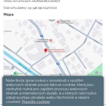
+420 313 251 025;
objednání stravy
Číslo účtu jídelny: 131-348 199 0247/0100
Mapa
Naše škola zpracovává v souvislosti s využitím
webových stránek pouze taková cookies, která jsou
nezbytně nutná pro zajištění provozu webových
stránek a internetových služeb, a u kterých není nutno
získat souhlas uživatele webu (technické a relační
cookies).
Pravidla cookies