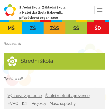
Střední škola, Základní škola
Zobra
a Mateřská škola Rakovník,
navig
příspěvková organizace
MŠ
ZŠ
ZŠS
SŠ
ŠD
Rozcestník
Střední škola
Rychle k cíli
Výchovný poradce
Školní metodik prevence
EVVO
ICT
Projekty
Naše úspěchy