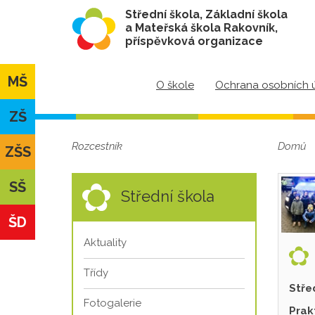
Střední škola, Základní škola
a Mateřská škola Rakovník,
příspěvková organizace
MŠ
O škole
Ochrana osobních 
ZŠ
Rozcestník
Domů
ZŠS
SŠ
Střední škola
ŠD
Aktuality
Třídy
Stře
Fotogalerie
Prak