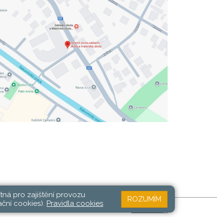
tná pro zajištění provozu
ROZUMÍM
ační cookies).
Pravidla cookies
Web školy