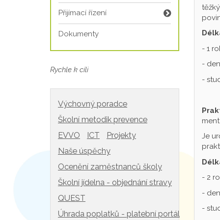
těžký
Přijímací řízení
povin
Délk
Dokumenty
- 1 r
- den
Rychle k cíli
- st
Výchovný poradce
Prak
Školní metodik prevence
mentá
EVVO
ICT
Projekty
Je ur
prakt
Naše úspěchy
Délk
Ocenění zaměstnanců školy
- 2 r
Školní jídelna - objednání stravy
- den
QUEST
- st
Úhrada poplatků - platební portál