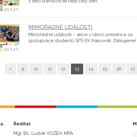
v této barvičce se nesl celý den.
20.5.23
MIMOŘÁDNÉ UDÁLOSTI
Mimořádné události – akce v rámci prevence za
spolupráce studentů SPŠ EK Rakovník. Děkujeme!
20.5.23
«
9
10
11
12
13
14
15
16
17
la
Ředitel
M
Mgr. Bc. Ludvík VOŽEH, MPA