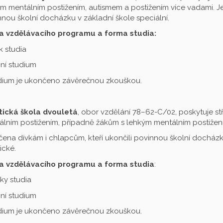
m mentálním postižením, autismem a postižením více vadami. Je 
nou školní docházku v základní škole speciální.
a vzdělávacího programu a forma studia:
ok studia
ní studium
udium je ukončeno závěrečnou zkouškou.
tická škola dvouletá
, obor vzdělání 78–62-C/02, poskytuje st
lním postižením, případně žákům s lehkým mentálním postižení
čena dívkám i chlapcům, kteří ukončili povinnou školní docházku
ické.
a vzdělávacího programu a forma studia
:
oky studia
ní studium
udium je ukončeno závěrečnou zkouškou.