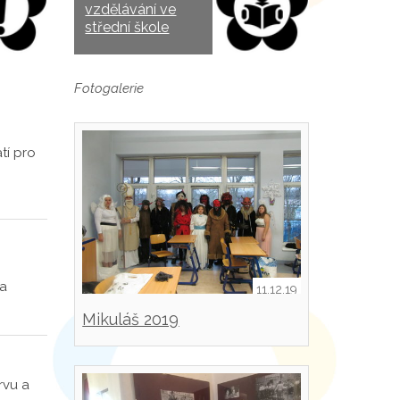
vzdělávání ve
střední škole
Fotogalerie
tí pro
za
11.12.19
Mikuláš 2019
rvu a