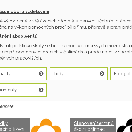
ilace oboru vzdělávání
ě všeobecně vzdělávacích předmětů daných učebním plánem je
na na výkon pomocných prací při příjmu, přípravě a praní prádl
tnění absolventů
venti praktické školy se budou moci v rámci svých možností a 
em při pomocných pracích v čistírnách a prádelnách, v sociální
ěných pracovištích.
uality
Třídy
Fotogale
kumenty
édněte
edky
Stanovení termínů
acího řízení
školní přijímací