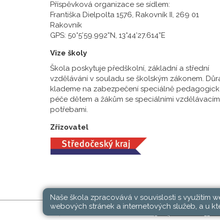
Příspěvková organizace se sídlem:
Františka Dielpolta 1576, Rakovník II, 269 01
Rakovník
GPS: 50°5’59.992”N, 13°44’27.614”E
Vize školy
Škola poskytuje předškolní, základní a střední
vzdělávání v souladu se školským zákonem. Důr
klademe na zabezpečení speciálně pedagogick
péče dětem a žákům se speciálními vzdělávacím
potřebami.
Zřizovatel
Naše škola zpracovává v souvislosti s využitím 
webových stránek a internetových služeb, a u kte
SŠ, ZŠ a MŠ Rakovník © 2026 |
Mapa stránek
|
Při