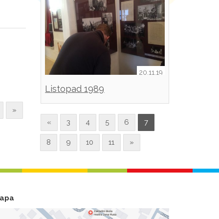
20.11.19
Listopad 1989
»
«
3
4
5
6
7
8
9
10
11
»
apa