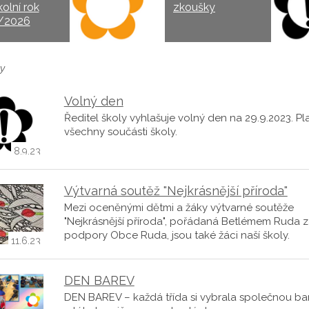
kolní rok
zkoušky
/2026
y
Volný den
Ředitel školy vyhlašuje volný den na 29.9.2023. Pla
všechny součásti školy.
8.9.23
Výtvarná soutěž "Nejkrásnější příroda"
Mezi oceněnými dětmi a žáky výtvarné soutěže
"Nejkrásnější příroda", pořádaná Betlémem Ruda 
podpory Obce Ruda, jsou také žáci naší školy.
11.6.23
DEN BAREV
DEN BAREV – každá třída si vybrala společnou ba