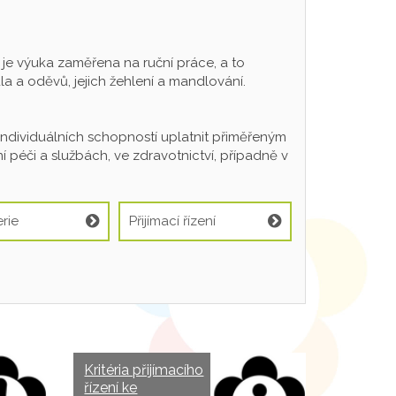
 výuka zaměřena na ruční práce, a to
a a oděvů, jejich žehlení a mandlování.
individuálních schopností uplatnit přiměřeným
 péči a službách, ve zdravotnictví, případně v
rie
Přijímací řízení
Kritéria přijímacího
řízení ke