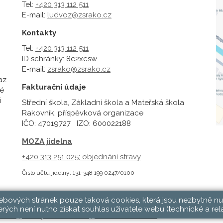
Tel:
+420 313 112 511
E-mail:
ludvoz@zsrako.cz
Kontakty
Tel:
+420 313 112 511
ID schránky: 8e2xcsw
E-mail:
zsrako@zsrako.cz
az
Fakturační údaje
é
i
Střední škola, Základní škola a Mateřská škola
Rakovník, příspěvková organizace
IČO: 47019727 IZO: 600022188
MOZA jídelna
+420 313 251 025;
objednání stravy
Číslo účtu jídelny: 131-348 199 0247/0100
webových stránek pouze taková cookies, která jsou nezbytně nu
rých není nutno získat souhlas uživatele webu (technické a rel
hlásit
|
Přístupnost stránek
|
Pravidla COOKIES