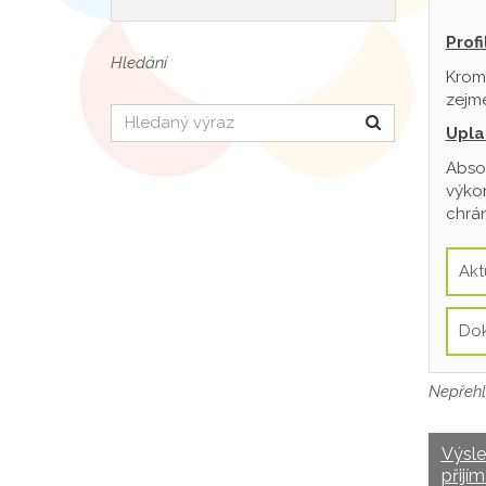
Prof
Hledání
Krom
zejmé
Hledat
Upla
Absol
výkon
chrán
Akt
Do
Nepřehl
Výsl
přijím