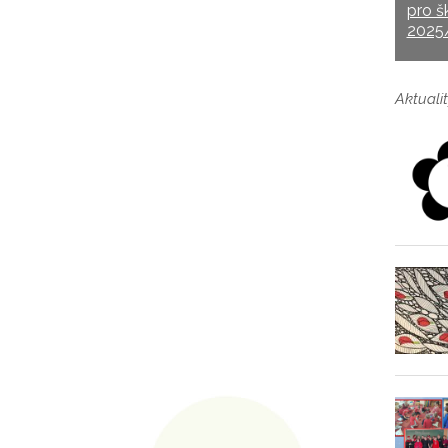
pro š
2025
Aktualit