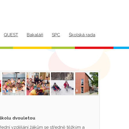
QUEST
Bakaláři
SPC
Školská rada
 školu dvouletou
třední vzdělání žákům se středně těžkým a