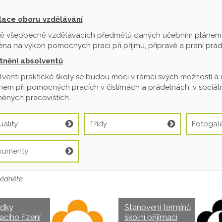
ilace oboru vzdělávání
ě všeobecně vzdělávacích předmětů daných učebním plánem je
na na výkon pomocných prací při příjmu, přípravě a praní prádl
tnění absolventů
venti praktické školy se budou moci v rámci svých možností a 
em při pomocných pracích v čistírnách a prádelnách, v sociální
ěných pracovištích.
uality
Třídy
Fotogale
kumenty
édněte
edky
Stanovení termínů
acího řízení
školní přijímací