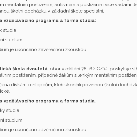
m mentálním postižením, autismem a postižením více vadami. Je 
nou školní docházku v základní škole speciální.
a vzdělávacího programu a forma studia:
ok studia
ní studium
udium je ukončeno závěrečnou zkouškou.
tická škola dvouletá
, obor vzdělání 78–62-C/02, poskytuje st
lním postižením, případně žákům s lehkým mentálním postižení
čena dívkám i chlapcům, kteří ukončili povinnou školní docházku
ické.
a vzdělávacího programu a forma studia
:
oky studia
ní studium
udium je ukončeno závěrečnou zkouškou.