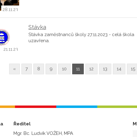
28.11.23
Stávka
Stávka zaměstnanců školy 27.11.2023 - celá škola
uzavřena.
21.11.23
«
7
8
9
10
11
12
13
14
15
la
Ředitel
M
Mgr. Bc. Ludvík VOŽEH, MPA