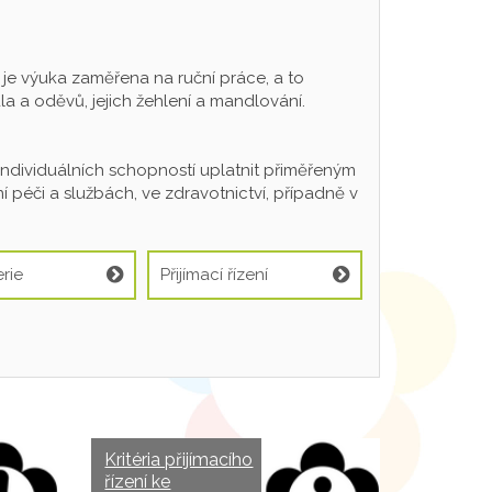
 výuka zaměřena na ruční práce, a to
a a oděvů, jejich žehlení a mandlování.
individuálních schopností uplatnit přiměřeným
 péči a službách, ve zdravotnictví, případně v
rie
Přijímací řízení
Kritéria přijímacího
řízení ke