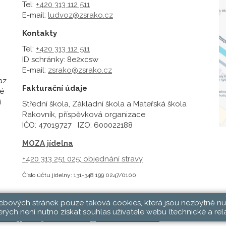
Tel:
+420 313 112 511
E-mail:
ludvoz@zsrako.cz
Kontakty
Tel:
+420 313 112 511
ID schránky: 8e2xcsw
E-mail:
zsrako@zsrako.cz
az
Fakturační údaje
é
i
Střední škola, Základní škola a Mateřská škola
Rakovník, příspěvková organizace
IČO: 47019727 IZO: 600022188
MOZA jídelna
+420 313 251 025;
objednání stravy
Číslo účtu jídelny: 131-348 199 0247/0100
webových stránek pouze taková cookies, která jsou nezbytně nu
rých není nutno získat souhlas uživatele webu (technické a rel
hlásit
|
Přístupnost stránek
|
Pravidla COOKIES