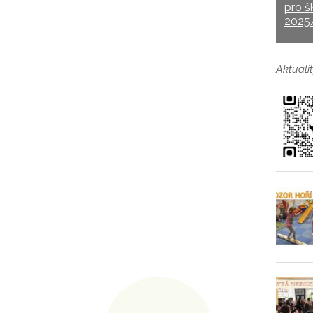
pro š
2025
Aktualit