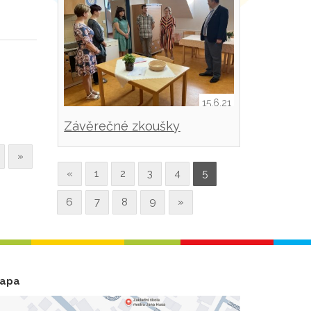
15.6.21
Závěrečné zkoušky
»
«
1
2
3
4
5
6
7
8
9
»
apa