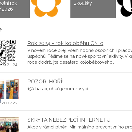
kolní rok
zkoušky
/2026
y
Rok 2024 - rok koloběhu O\_o
V novém roce přeji všem hodně osobních i praco
úspěchů! Těšíme se na nové sportovní aktivity. V
roce dodržujte desatero koloběžkového…
2.1.24
POZOR, HOŘÍ!
150 hasiči, oheň jenom zasyčí…
20.12.23
SKRYTÁ NEBEZPEČÍ INTERNETU
Akce v rámci plnění Minimálního preventivního p