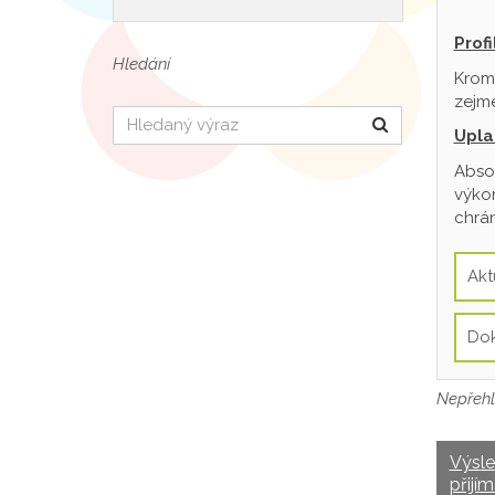
Prof
Hledání
Krom
zejmé
Hledat
Upla
Absol
výkon
chrán
Akt
Do
Nepřehl
Výsl
přijím