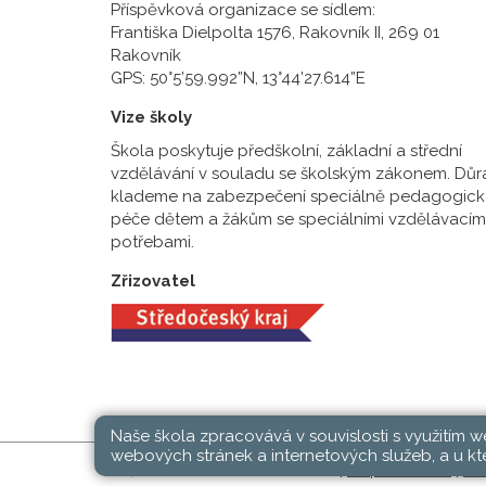
Příspěvková organizace se sídlem:
Františka Dielpolta 1576, Rakovník II, 269 01
Rakovník
GPS: 50°5’59.992”N, 13°44’27.614”E
Vize školy
Škola poskytuje předškolní, základní a střední
vzdělávání v souladu se školským zákonem. Důr
klademe na zabezpečení speciálně pedagogick
péče dětem a žákům se speciálními vzdělávacím
potřebami.
Zřizovatel
Naše škola zpracovává v souvislosti s využitím 
webových stránek a internetových služeb, a u kte
SŠ, ZŠ a MŠ Rakovník © 2026 |
Mapa stránek
|
Při