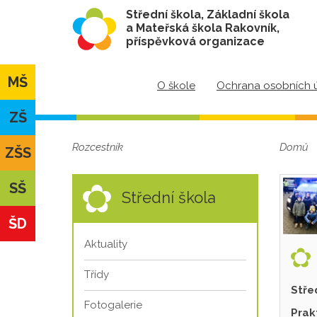
Střední škola, Základní škola
a Mateřská škola Rakovník,
příspěvková organizace
MŠ
O škole
Ochrana osobních 
ZŠ
Rozcestník
Domů
ZŠS
SŠ
Střední škola
ŠD
Aktuality
Třídy
Stře
Fotogalerie
Prak