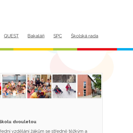
QUEST
Bakaláři
SPC
Školská rada
 školu dvouletou
třední vzdělání žákům se středně těžkým a