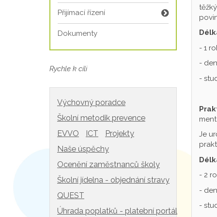
těžký
Přijímací řízení
povin
Délk
Dokumenty
- 1 r
- den
Rychle k cíli
- st
Výchovný poradce
Prak
Školní metodik prevence
mentá
EVVO
ICT
Projekty
Je ur
prakt
Naše úspěchy
Délk
Ocenění zaměstnanců školy
- 2 r
Školní jídelna - objednání stravy
- den
QUEST
- st
Úhrada poplatků - platební portál