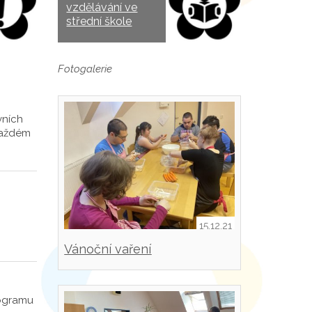
vzdělávání ve
střední škole
Fotogalerie
vních
 každém
15.12.21
Vánoční vaření
rogramu