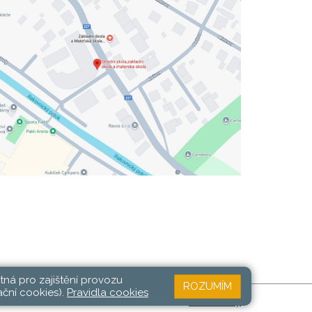
tná pro zajištění provozu
ROZUMÍM
ační cookies).
Pravidla cookies
Web školy