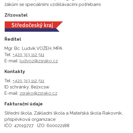
žákům se speciálními vzdělávacími potřebami.
Zřizovatel
Ředitel
Mgr. Bc. Ludvík VOŽEH, MPA
Tel:
+420 313 112 511
E-mail:
ludvoz@zsrako.cz
Kontakty
Tel:
+420 313 112 511
ID schránky: 8e2xcsw
E-mail:
zsrako@zsrako.cz
Fakturační údaje
Střední škola, Základní škola a Mateřská škola Rakovník,
příspěvková organizace
IČO: 47019727 IZO: 600022188