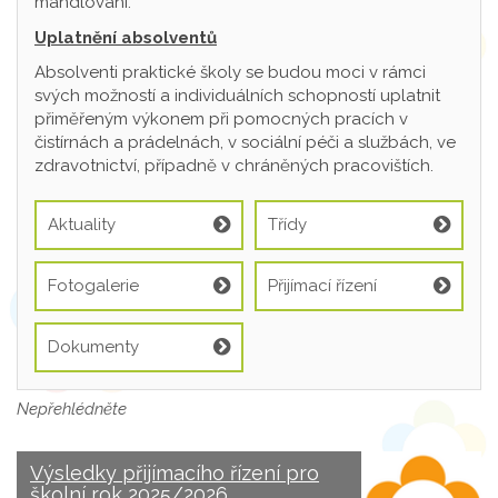
mandlování.
Uplatnění absolventů
Absolventi praktické školy se budou moci v rámci
svých možností a individuálních schopností uplatnit
přiměřeným výkonem při pomocných pracích v
čistírnách a prádelnách, v sociální péči a službách, ve
zdravotnictví, případně v chráněných pracovištích.
Aktuality
Třídy
Fotogalerie
Přijímací řízení
Dokumenty
Nepřehlédněte
Výsledky přijímacího řízení pro
školní rok 2025/2026