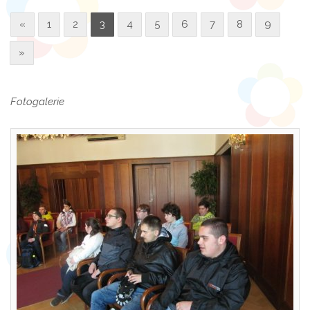
«
1
2
3
4
5
6
7
8
9
»
Fotogalerie