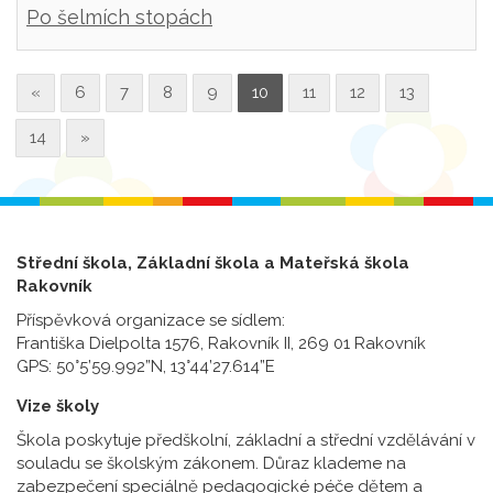
Po šelmích stopách
«
6
7
8
9
10
11
12
13
14
»
Střední škola, Základní škola a Mateřská škola
Rakovník
Příspěvková organizace se sídlem:
Františka Dielpolta 1576, Rakovník II, 269 01 Rakovník
GPS: 50°5’59.992”N, 13°44’27.614”E
Vize školy
Škola poskytuje předškolní, základní a střední vzdělávání v
souladu se školským zákonem. Důraz klademe na
zabezpečení speciálně pedagogické péče dětem a