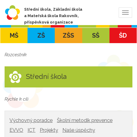
Střední škola, Základní škola
Zobra
a Mateřská škola Rakovník,
navig
příspěvková organizace
MŠ
ZŠ
ZŠS
SŠ
ŠD
Rozcestník
Střední škola
Rychle k cíli
Výchovný poradce
Školní metodik prevence
EVVO
ICT
Projekty
Naše úspěchy