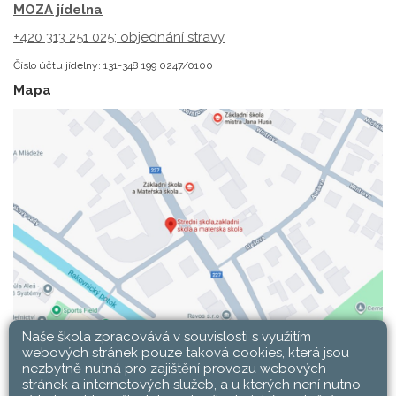
MOZA jídelna
+420 313 251 025;
objednání stravy
Číslo účtu jídelny: 131-348 199 0247/0100
Mapa
Naše škola zpracovává v souvislosti s využitím
webových stránek pouze taková cookies, která jsou
nezbytně nutná pro zajištění provozu webových
stránek a internetových služeb, a u kterých není nutno