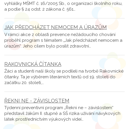
vyhlášky MŠMT č. 16/2005 Sb., o organizaci školního roku,
a podle § 24 odst. 2 zákona č. 561…
JAK PŘEDCHÁZET NEMOCEM A ÚRAZŮM
V rámci akce z oblasti prevence nežádoucího chování
proběhl program s tématem „Jak předcházet nemocem a
úrazům“. Jeho cílem bylo posílit zdravotní…
RAKOVNICKÁ ČÍTANKA
Žáci a studenti naší školy se podíleli na tvorbě Rakovnické
čítanky. Ta je výběrem literárních textů od 19. století do
začátku 20. století,…
ŘEKNI NE - ZÁVISLOSTEM
Týdenní preventivní program „Řekni ne – závislostem“
představil žákům II. stupně a SŠ rizika užívání návykových
látek prostřednictvím výukových videí…