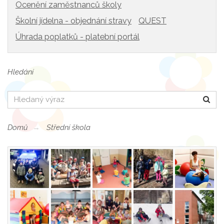
Ocenění zaměstnanců školy
Školní jídelna - objednání stravy
QUEST
Úhrada poplatků - platební portál
Hledání
Hledat
Domů
Střední škola