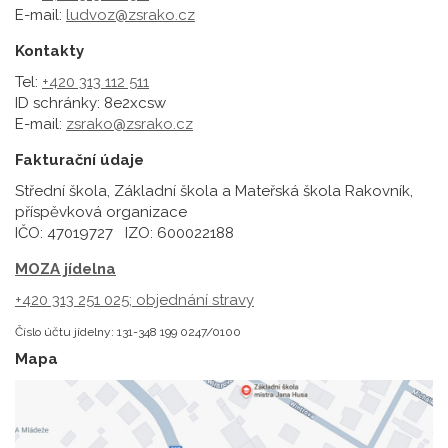
E-mail:
ludvoz@zsrako.cz
Kontakty
Tel:
+420 313 112 511
ID schránky: 8e2xcsw
E-mail:
zsrako@zsrako.cz
Fakturační údaje
Střední škola, Základní škola a Mateřská škola Rakovník,
příspěvková organizace
IČO: 47019727 IZO: 600022188
MOZA jídelna
+420 313 251 025;
objednání stravy
Číslo účtu jídelny: 131-348 199 0247/0100
Mapa