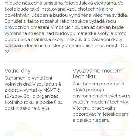
ni bude následně umístěna fotovoltaická elektrárna. Ve
škole bude také instalována vzduchotechnika pro
odvětrávání učeben a budou vyměněna všechna svítidla.
Bohužel si takto rozsáhlá rekonstrukce vyžádá řadu
provozních omezení. V měsících duben až červen bude
vyměněna střecha nad budovou mateřské školy, a proto
budou třída mateřské školy i několik tříd základní školy
speciální dočasně umístěny v náhradních prostorách. Od
22.…
Volné dny
Využíváme moderní
techniku.
Oznámení o vyhlášení
Žáci během pozorování
volných dnů V souladu s §
ptáků propojili
2 odst. 5 vyhlášky MŠMT č.
environmentální výchovu s
16/2005 Sb., o organizaci
využitím moderní techniky.
školního roku, a podle § 24
V terénu pracovali s
odst. 2 zákona č. 561…
pozorovacím teleskopem
a dalekohledem…