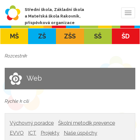
Střední škola, Základní škola
Zobra
a Mateřská škola Rakovník,
navig
příspěvková organizace
MŠ
ZŠ
ZŠS
SŠ
ŠD
Rozcestník
Web
Rychle k cíli
Výchovný poradce
Školní metodik prevence
EVVO
ICT
Projekty
Naše úspěchy