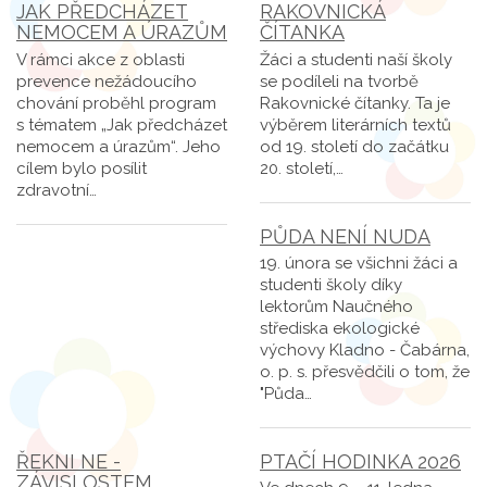
JAK PŘEDCHÁZET
RAKOVNICKÁ
NEMOCEM A ÚRAZŮM
ČÍTANKA
V rámci akce z oblasti
Žáci a studenti naší školy
prevence nežádoucího
se podíleli na tvorbě
chování proběhl program
Rakovnické čítanky. Ta je
s tématem „Jak předcházet
výběrem literárních textů
nemocem a úrazům“. Jeho
od 19. století do začátku
cílem bylo posílit
20. století,…
zdravotní…
PŮDA NENÍ NUDA
19. února se všichni žáci a
studenti školy díky
lektorům Naučného
střediska ekologické
výchovy Kladno - Čabárna,
o. p. s. přesvědčili o tom, že
"Půda…
ŘEKNI NE -
PTAČÍ HODINKA 2026
ZÁVISLOSTEM