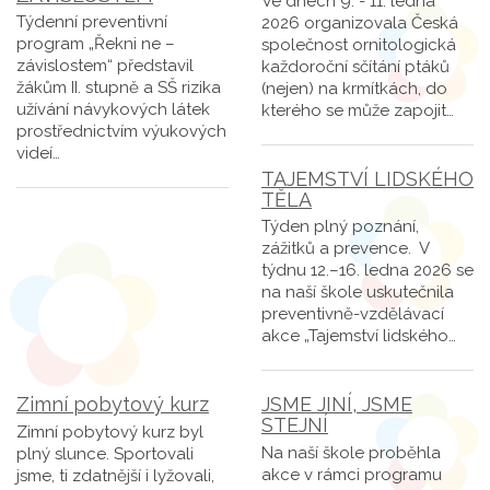
Ve dnech 9. - 11. ledna
Týdenní preventivní
2026 organizovala Česká
program „Řekni ne –
společnost ornitologická
závislostem“ představil
každoroční sčítání ptáků
žákům II. stupně a SŠ rizika
(nejen) na krmítkách, do
užívání návykových látek
kterého se může zapojit…
prostřednictvím výukových
videí…
TAJEMSTVÍ LIDSKÉHO
TĚLA
Týden plný poznání,
zážitků a prevence. V
týdnu 12.–16. ledna 2026 se
na naší škole uskutečnila
preventivně-vzdělávací
akce „Tajemství lidského…
Zimní pobytový kurz
JSME JINÍ, JSME
STEJNÍ
Zimní pobytový kurz byl
Na naší škole proběhla
plný slunce. Sportovali
akce v rámci programu
jsme, ti zdatnější i lyžovali,