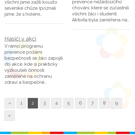
prevence nežádoucího
všichni jsme zažili kouzlo
chování, které se zúčastnili
severské chůze (poznali
všichni žáci i studenti.
jsme, že s holemi…
Aktivita byla zaměřena na…
Hasiči v akci
V rámci programu
prevence požární
bezpečnosti se žáci zapojili
do akce, kde si prakticky
vyzkoušeli činnosti
zaměřené na ochranu
zdraví a bezpečné…
«
1
2
3
4
5
6
7
8
9
»