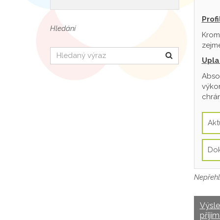
Prof
Hledání
Krom
zejmé
Hledat
Upla
Absol
výkon
chrán
Akt
Do
Nepřehl
Výsl
přijím