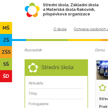
Střední škola, Základní škola
a Mateřská škola Rakovník,
příspěvková organizace
MŠ
O škole
Ochrana osobních 
ZŠ
Rozcestník
Domů
ZŠS
SŠ
Střední škola
ŠD
Aktuality
Třídy
Stře
Fotogalerie
Prak