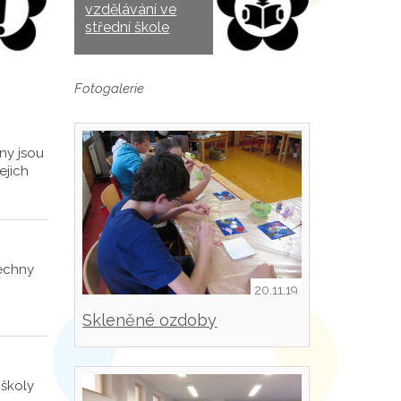
vzdělávání ve
střední škole
Fotogalerie
ny jsou
ejich
šechny
20.11.19
Skleněné ozdoby
 školy