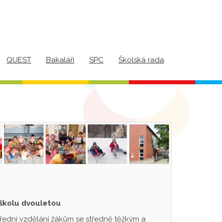
QUEST
Bakaláři
SPC
Školská rada
 školu dvouletou
třední vzdělání žákům se středně těžkým a