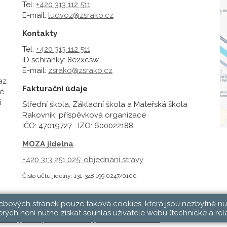
Tel:
+420 313 112 511
E-mail:
ludvoz@zsrako.cz
Kontakty
Tel:
+420 313 112 511
ID schránky: 8e2xcsw
E-mail:
zsrako@zsrako.cz
az
Fakturační údaje
é
i
Střední škola, Základní škola a Mateřská škola
Rakovník, příspěvková organizace
IČO: 47019727 IZO: 600022188
MOZA jídelna
+420 313 251 025;
objednání stravy
Číslo účtu jídelny: 131-348 199 0247/0100
webových stránek pouze taková cookies, která jsou nezbytně nu
rých není nutno získat souhlas uživatele webu (technické a rel
hlásit
|
Přístupnost stránek
|
Pravidla COOKIES