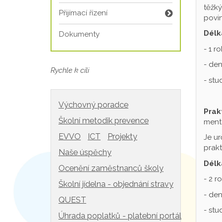
těžký
Přijímací řízení
povin
Délk
Dokumenty
- 1 r
- den
Rychle k cíli
- st
Výchovný poradce
Prak
Školní metodik prevence
mentá
EVVO
ICT
Projekty
Je ur
prakt
Naše úspěchy
Délk
Ocenění zaměstnanců školy
- 2 r
Školní jídelna - objednání stravy
- den
QUEST
- st
Úhrada poplatků - platební portál