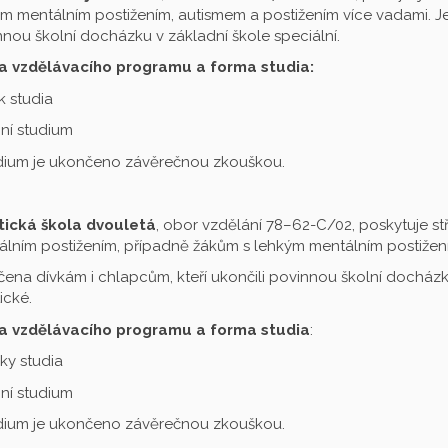
m mentálním postižením, autismem a postižením více vadami. Je 
nou školní docházku v základní škole speciální.
a vzdělávacího programu a forma studia:
ok studia
ní studium
udium je ukončeno závěrečnou zkouškou.
tická škola dvouletá
, obor vzdělání 78–62-C/02, poskytuje st
lním postižením, případně žákům s lehkým mentálním postižení
čena dívkám i chlapcům, kteří ukončili povinnou školní docházku
ické.
a vzdělávacího programu a forma studia
:
oky studia
ní studium
udium je ukončeno závěrečnou zkouškou.