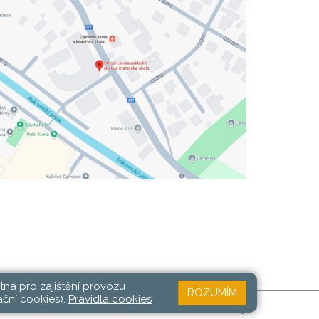
tná pro zajištění provozu
ROZUMÍM
ační cookies).
Pravidla cookies
Web školy