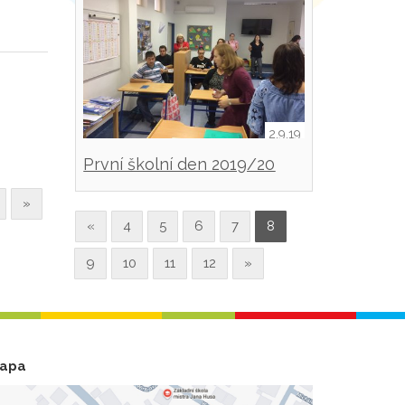
2.9.19
První školní den 2019/20
»
«
4
5
6
7
8
9
10
11
12
»
apa