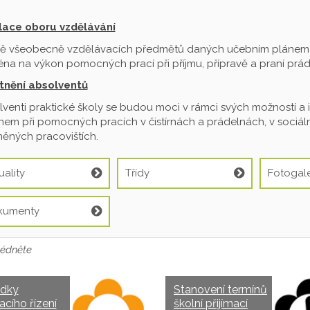
ilace oboru vzdělávání
ě všeobecně vzdělávacích předmětů daných učebním plánem je
na na výkon pomocných prací při příjmu, přípravě a praní prádl
tnění absolventů
venti praktické školy se budou moci v rámci svých možností a 
em při pomocných pracích v čistírnách a prádelnách, v sociální
ěných pracovištích.
uality
Třídy
Fotogale
kumenty
édněte
edky
Stanovení termínů
acího řízení
školní přijímací