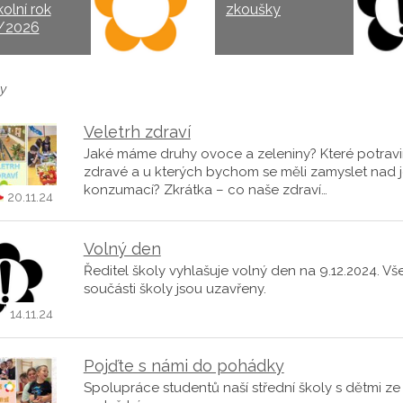
kolní rok
zkoušky
/2026
y
Veletrh zdraví
Jaké máme druhy ovoce a zeleniny? Které potravi
zdravé a u kterých bychom se měli zamyslet nad j
konzumací? Zkrátka – co naše zdraví…
20.11.24
Volný den
Ředitel školy vyhlašuje volný den na 9.12.2024. V
součásti školy jsou uzavřeny.
14.11.24
Pojďte s námi do pohádky
Spolupráce studentů naší střední školy s dětmi ze