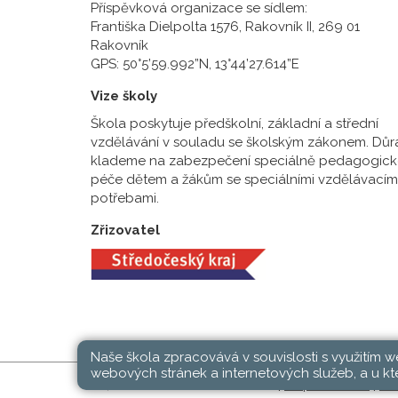
Příspěvková organizace se sídlem:
Františka Dielpolta 1576, Rakovník II, 269 01
Rakovník
GPS: 50°5’59.992”N, 13°44’27.614”E
Vize školy
Škola poskytuje předškolní, základní a střední
vzdělávání v souladu se školským zákonem. Důr
klademe na zabezpečení speciálně pedagogick
péče dětem a žákům se speciálními vzdělávacím
potřebami.
Zřizovatel
Naše škola zpracovává v souvislosti s využitím 
webových stránek a internetových služeb, a u kte
SŠ, ZŠ a MŠ Rakovník © 2026 |
Mapa stránek
|
Při