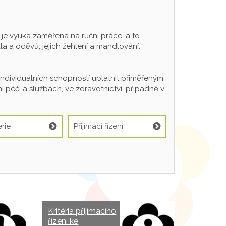
 výuka zaměřena na ruční práce, a to
a a oděvů, jejich žehlení a mandlování.
individuálních schopností uplatnit přiměřeným
 péči a službách, ve zdravotnictví, případně v
rie
Přijímací řízení
Kritéria přijímacího
řízení ke