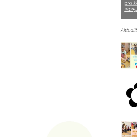
pro š
2025
Aktualit