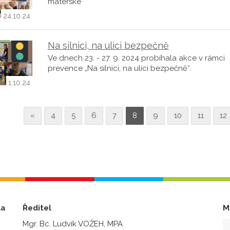
mateřské
24.10.24
Na silnici, na ulici bezpečně
Ve dnech 23. - 27. 9. 2024 probíhala akce v rámci
prevence „Na silnici, na ulici bezpečně“.
1.10.24
«
4
5
6
7
8
9
10
11
12
la
Ředitel
M
Mgr. Bc. Ludvík VOŽEH, MPA