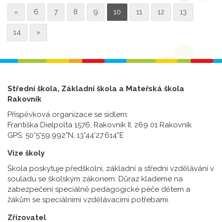
«
6
7
8
9
10
11
12
13
14
»
Střední škola, Základní škola a Mateřská škola
Rakovník
Příspěvková organizace se sídlem:
Františka Dielpolta 1576, Rakovník II, 269 01 Rakovník
GPS: 50°5’59.992”N, 13°44’27.614”E
Vize školy
Škola poskytuje předškolní, základní a střední vzdělávání v
souladu se školským zákonem. Důraz klademe na
zabezpečení speciálně pedagogické péče dětem a
žákům se speciálními vzdělávacími potřebami.
Zřizovatel