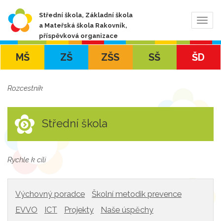
Střední škola, Základní škola
Zobra
a Mateřská škola Rakovník,
navig
příspěvková organizace
MŠ
ZŠ
ZŠS
SŠ
ŠD
Rozcestník
Střední škola
Rychle k cíli
Výchovný poradce
Školní metodik prevence
EVVO
ICT
Projekty
Naše úspěchy