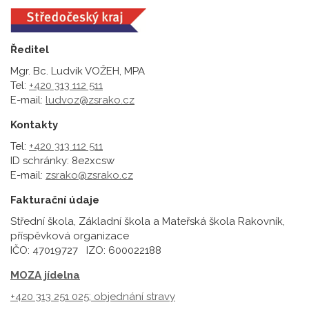
Ředitel
Mgr. Bc. Ludvík VOŽEH, MPA
Tel:
+420 313 112 511
E-mail:
ludvoz@zsrako.cz
Kontakty
Tel:
+420 313 112 511
ID schránky: 8e2xcsw
E-mail:
zsrako@zsrako.cz
Fakturační údaje
Střední škola, Základní škola a Mateřská škola Rakovník,
příspěvková organizace
IČO: 47019727 IZO: 600022188
MOZA jídelna
+420 313 251 025;
objednání stravy