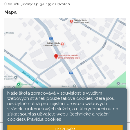
Číslo účtu jídelny: 131-348 199 0247/0100
Mapa
Naše škola zpracovává v souvislosti s využitím
webových stránek pouze taková cookies, která jsou
nezbytně nutná pro zajištění provozu webových
stránek a internetových služeb, a u kterých není nutno
získat souhlas uživatele webu (technické a relační
cookies).
Pravidla cookies
ROZUMÍM
SŠ, ZŠ a MŠ Rakovník © 2026 |
Mapa stránek
|
Web