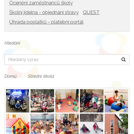
Ocenění zaměstnanců školy
Školní jídelna - objednání stravy
QUEST
Úhrada poplatků - platební portál
Hledání
Hledat
Domů
Střední škola