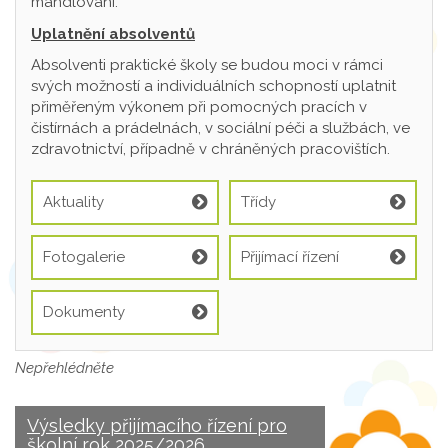
mandlování.
Uplatnění absolventů
Absolventi praktické školy se budou moci v rámci
svých možností a individuálních schopností uplatnit
přiměřeným výkonem při pomocných pracích v
čistírnách a prádelnách, v sociální péči a službách, ve
zdravotnictví, případně v chráněných pracovištích.
Aktuality
Třídy
Fotogalerie
Přijímací řízení
Dokumenty
Nepřehlédněte
Výsledky přijímacího řízení pro
školní rok 2025/2026