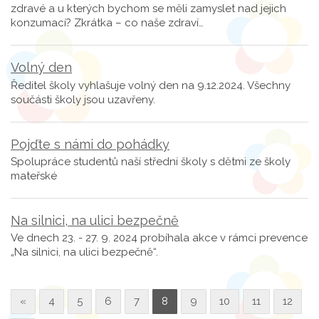
zdravé a u kterých bychom se měli zamyslet nad jejich
konzumací? Zkrátka – co naše zdraví…
Volný den
Ředitel školy vyhlašuje volný den na 9.12.2024. Všechny
součásti školy jsou uzavřeny.
Pojďte s námi do pohádky
Spolupráce studentů naší střední školy s dětmi ze školy
mateřské
Na silnici, na ulici bezpečně
Ve dnech 23. - 27. 9. 2024 probíhala akce v rámci prevence
„Na silnici, na ulici bezpečně“.
«
4
5
6
7
8
9
10
11
12