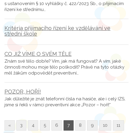
s ustanovením § 10 vyhlášky č. 422/2023 Sb., o přijímacím
řízení ke střednímu…
Kritéria přijímacího řízení ke vzdělávání ve
střední škole
CO JIŽ VÍME O SVÉM TĚLE
Znám své tělo dobře? Vím, jak má fungovat? A vím, jaké
činnosti mohou moje tělo poškodit? Právě na tyto otázky
měl žákům odpovědět preventivní…
POZOR, HOŘÍ!
Jak důležité je znát telefonní čísla na hasiče, ale i celý IZS,
jsme si řekli v rámci preventivní akce „Pozor – hoří!“
«
3
4
5
6
7
8
9
10
11