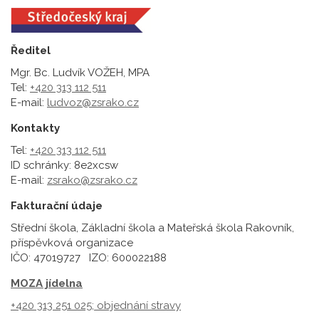
Ředitel
Mgr. Bc. Ludvík VOŽEH, MPA
Tel:
+420 313 112 511
E-mail:
ludvoz@zsrako.cz
Kontakty
Tel:
+420 313 112 511
ID schránky: 8e2xcsw
E-mail:
zsrako@zsrako.cz
Fakturační údaje
Střední škola, Základní škola a Mateřská škola Rakovník,
příspěvková organizace
IČO: 47019727 IZO: 600022188
MOZA jídelna
+420 313 251 025;
objednání stravy