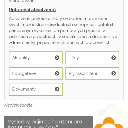
mandlování.
Uplatnění absolventů
Absolventi praktické školy se budou moci v rámci
svých možností a individuálních schopností uplatnit
přiměřeným výkonem při pomocných pracích v
čistírnách a prádelnách, v sociální péči a službách, ve
zdravotnictví, případně v chráněných pracovištích.
Aktuality
Třídy
Fotogalerie
Přijímací řízení
Dokumenty
Nepřehlédněte
Výsledky přijímacího řízení pro
školní rok 2025/2026