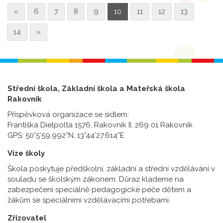
«
6
7
8
9
10
11
12
13
14
»
Střední škola, Základní škola a Mateřská škola
Rakovník
Příspěvková organizace se sídlem:
Františka Dielpolta 1576, Rakovník II, 269 01 Rakovník
GPS: 50°5’59.992”N, 13°44’27.614”E
Vize školy
Škola poskytuje předškolní, základní a střední vzdělávání v
souladu se školským zákonem. Důraz klademe na
zabezpečení speciálně pedagogické péče dětem a
žákům se speciálními vzdělávacími potřebami.
Zřizovatel