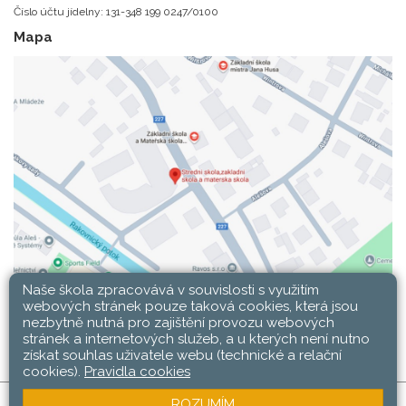
Číslo účtu jídelny: 131-348 199 0247/0100
Mapa
Naše škola zpracovává v souvislosti s využitím
webových stránek pouze taková cookies, která jsou
nezbytně nutná pro zajištění provozu webových
stránek a internetových služeb, a u kterých není nutno
získat souhlas uživatele webu (technické a relační
cookies).
Pravidla cookies
ROZUMÍM
SŠ, ZŠ a MŠ Rakovník © 2026 |
Mapa stránek
|
Web