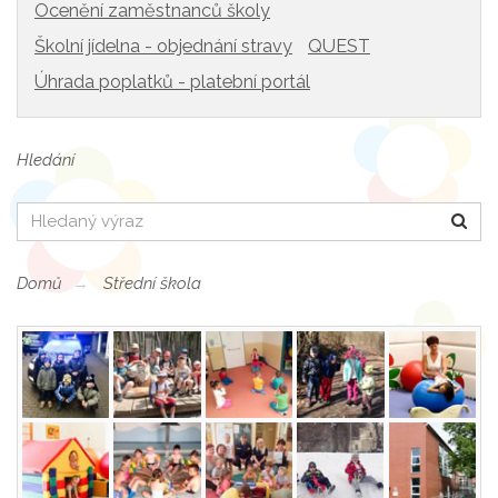
Ocenění zaměstnanců školy
Školní jídelna - objednání stravy
QUEST
Úhrada poplatků - platební portál
Hledání
Hledat
Domů
Střední škola