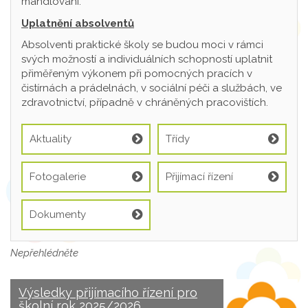
mandlování.
Uplatnění absolventů
Absolventi praktické školy se budou moci v rámci
svých možností a individuálních schopností uplatnit
přiměřeným výkonem při pomocných pracích v
čistírnách a prádelnách, v sociální péči a službách, ve
zdravotnictví, případně v chráněných pracovištích.
Aktuality
Třídy
Fotogalerie
Přijímací řízení
Dokumenty
Nepřehlédněte
Výsledky přijímacího řízení pro
školní rok 2025/2026