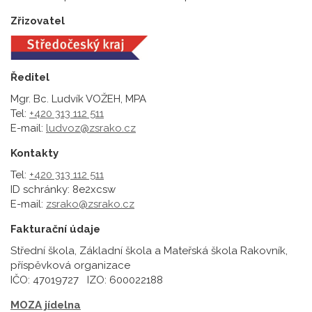
Zřizovatel
Ředitel
Mgr. Bc. Ludvík VOŽEH, MPA
Tel:
+420 313 112 511
E-mail:
ludvoz@zsrako.cz
Kontakty
Tel:
+420 313 112 511
ID schránky: 8e2xcsw
E-mail:
zsrako@zsrako.cz
Fakturační údaje
Střední škola, Základní škola a Mateřská škola Rakovník,
příspěvková organizace
IČO: 47019727 IZO: 600022188
MOZA jídelna