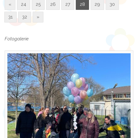
«
24
25
26
27
28
29
30
31
32
»
Fotogalerie