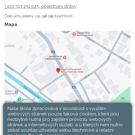
+420 313 251 025;
objednání stravy
Číslo účtu jídelny: 131-348 199 0247/0100
Mapa
Naše škola zpracovává v souvislosti s využitím
webových stránek pouze taková cookies, která jsou
nezbytně nutná pro zajištění provozu webových
stránek a internetových služeb, a u kterých není nutno
získat souhlas uživatele webu (technické a relační