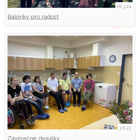
26.3.24
Balónky pro radost
3.6.22
Závěrečné zkoušky