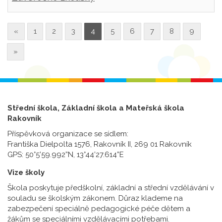
«
1
2
3
4
5
6
7
8
9
»
Střední škola, Základní škola a Mateřská škola
Rakovník
Příspěvková organizace se sídlem:
Františka Dielpolta 1576, Rakovník II, 269 01 Rakovník
GPS: 50°5’59.992”N, 13°44’27.614”E
Vize školy
Škola poskytuje předškolní, základní a střední vzdělávání v
souladu se školským zákonem. Důraz klademe na
zabezpečení speciálně pedagogické péče dětem a
žákům se speciálními vzdělávacími potřebami.