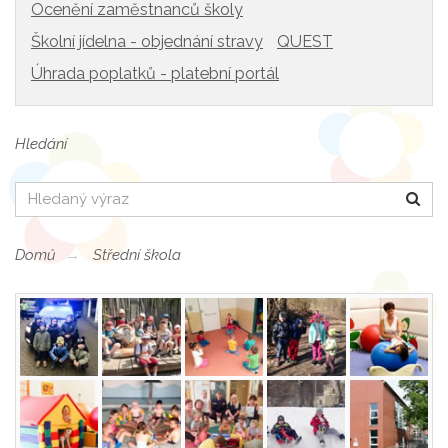
Ocenění zaměstnanců školy
Školní jídelna - objednání stravy
QUEST
Úhrada poplatků - platební portál
Hledání
Hledat
Domů
Střední škola