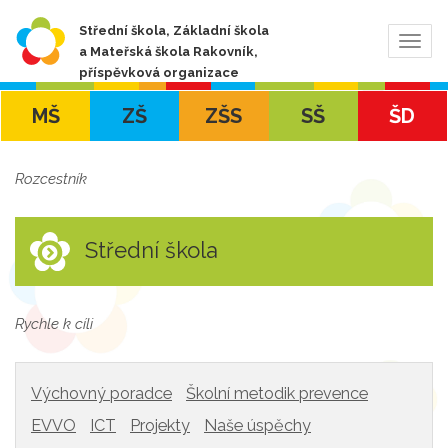
Střední škola, Základní škola
Zobra
a Mateřská škola Rakovník,
navig
příspěvková organizace
MŠ
ZŠ
ZŠS
SŠ
ŠD
Rozcestník
Střední škola
Rychle k cíli
Výchovný poradce
Školní metodik prevence
EVVO
ICT
Projekty
Naše úspěchy