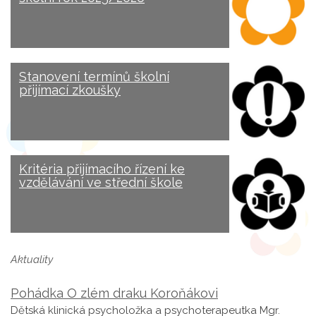
Stanovení termínů školní
přijímací zkoušky
Kritéria přijímacího řízení ke
vzdělávání ve střední škole
Aktuality
Pohádka O zlém draku Koroňákovi
Dětská klinická psycholožka a psychoterapeutka Mgr.