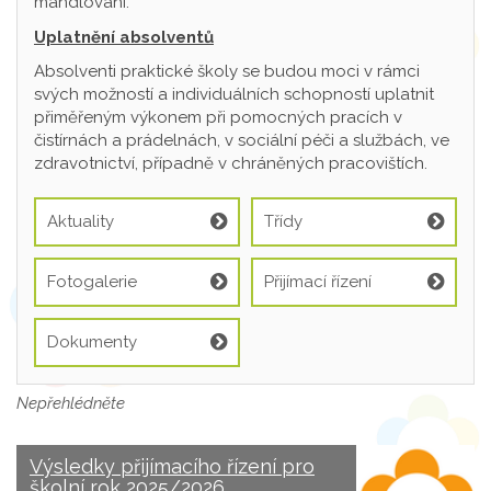
mandlování.
Uplatnění absolventů
Absolventi praktické školy se budou moci v rámci
svých možností a individuálních schopností uplatnit
přiměřeným výkonem při pomocných pracích v
čistírnách a prádelnách, v sociální péči a službách, ve
zdravotnictví, případně v chráněných pracovištích.
Aktuality
Třídy
Fotogalerie
Přijímací řízení
Dokumenty
Nepřehlédněte
Výsledky přijímacího řízení pro
školní rok 2025/2026