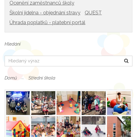
Ocenění zaměstnanců školy
Školní jídelna - objednání stravy
QUEST
Úhrada poplatků - platební portál
Hledání
Hledat
Domů
Střední škola