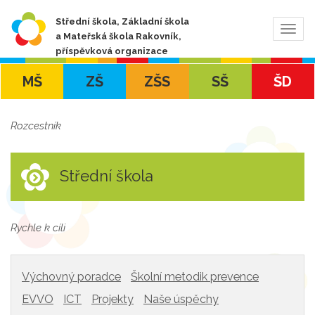
Střední škola, Základní škola
Zobra
a Mateřská škola Rakovník,
navig
příspěvková organizace
MŠ
ZŠ
ZŠS
SŠ
ŠD
Rozcestník
Střední škola
Rychle k cíli
Výchovný poradce
Školní metodik prevence
EVVO
ICT
Projekty
Naše úspěchy