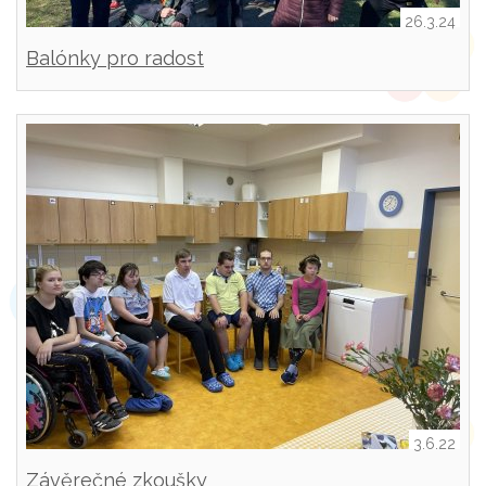
26.3.24
Balónky pro radost
3.6.22
Závěrečné zkoušky