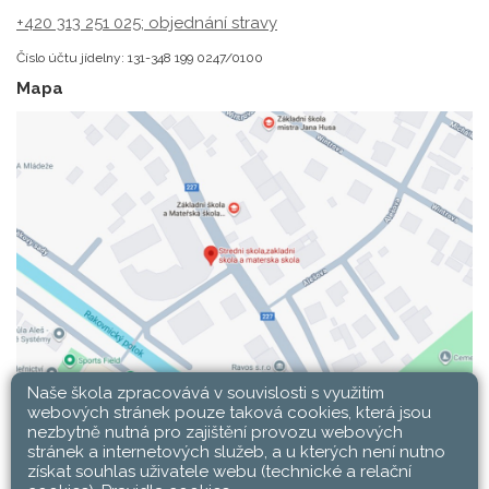
+420 313 251 025;
objednání stravy
Číslo účtu jídelny: 131-348 199 0247/0100
Mapa
Naše škola zpracovává v souvislosti s využitím
webových stránek pouze taková cookies, která jsou
nezbytně nutná pro zajištění provozu webových
stránek a internetových služeb, a u kterých není nutno
získat souhlas uživatele webu (technické a relační