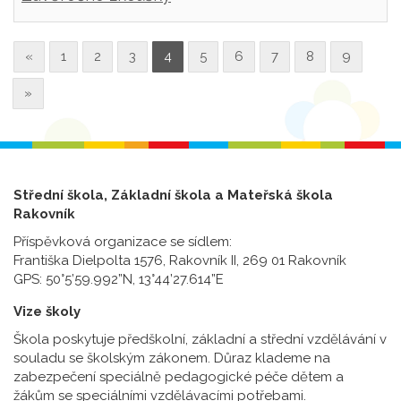
«
1
2
3
4
5
6
7
8
9
»
Střední škola, Základní škola a Mateřská škola
Rakovník
Příspěvková organizace se sídlem:
Františka Dielpolta 1576, Rakovník II, 269 01 Rakovník
GPS: 50°5’59.992”N, 13°44’27.614”E
Vize školy
Škola poskytuje předškolní, základní a střední vzdělávání v
souladu se školským zákonem. Důraz klademe na
zabezpečení speciálně pedagogické péče dětem a
žákům se speciálními vzdělávacími potřebami.