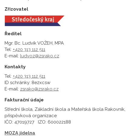
Zřizovatel
Ředitel
Mgr. Bc. Ludvík VOŽEH, MPA
Tel:
+420 313 112 511
E-mail:
ludvoz@zsrako.cz
Kontakty
Tel:
+420 313 112 511
ID schránky: 8e2xcsw
E-mail:
zsrako@zsrako.cz
Fakturační údaje
Střední škola, Základní škola a Mateřská škola Rakovník,
příspěvková organizace
IČO: 47019727 IZO: 600022188
MOZA jídelna