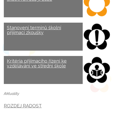
Stanovení termínů školní
přijímací zkoušky
Kritéria přijímacího řízení ke
vzdělávání ve střední škole
Aktuality
ROZDEJ RADOST