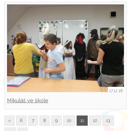
17.12.18
Mikuláš ve škole
«
6
7
8
9
10
11
12
13