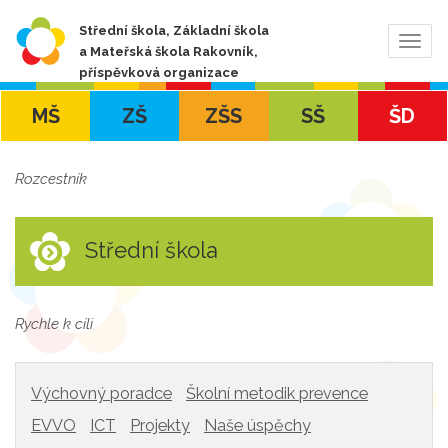
Střední škola, Základní škola
Zobra
a Mateřská škola Rakovník,
navig
příspěvková organizace
MŠ
ZŠ
ZŠS
SŠ
ŠD
Rozcestník
Střední škola
Rychle k cíli
Výchovný poradce
Školní metodik prevence
EVVO
ICT
Projekty
Naše úspěchy