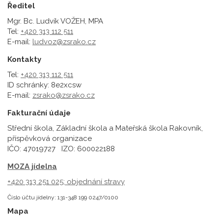
Ředitel
Mgr. Bc. Ludvík VOŽEH, MPA
Tel:
+420 313 112 511
E-mail:
ludvoz@zsrako.cz
Kontakty
Tel:
+420 313 112 511
ID schránky: 8e2xcsw
E-mail:
zsrako@zsrako.cz
Fakturační údaje
Střední škola, Základní škola a Mateřská škola Rakovník,
příspěvková organizace
IČO: 47019727 IZO: 600022188
MOZA jídelna
+420 313 251 025;
objednání stravy
Číslo účtu jídelny: 131-348 199 0247/0100
Mapa