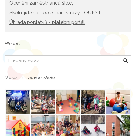
Ocenění zaměstnanců školy
Školní jídelna - objednání stravy
QUEST
Úhrada poplatků - platební portál
Hledání
Hledat
Domů
Střední škola