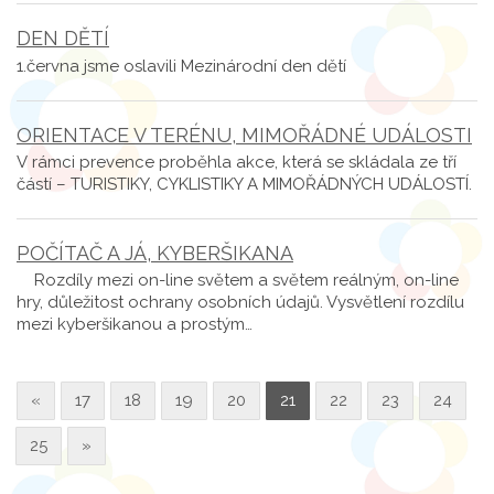
DEN DĚTÍ
1.června jsme oslavili Mezinárodní den dětí
ORIENTACE V TERÉNU, MIMOŘÁDNÉ UDÁLOSTI
V rámci prevence proběhla akce, která se skládala ze tří
částí – TURISTIKY, CYKLISTIKY A MIMOŘÁDNÝCH UDÁLOSTÍ.
POČÍTAČ A JÁ, KYBERŠIKANA
Rozdíly mezi on-line světem a světem reálným, on-line
hry, důležitost ochrany osobních údajů. Vysvětlení rozdílu
mezi kyberšikanou a prostým…
«
17
18
19
20
21
22
23
24
25
»