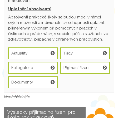
mandlování.
Uplatnění absolventů
Absolventi praktické školy se budou moci v rámci
svých možností a individuálních schopností uplatnit
přiměřeným výkonem při pomocných pracích v
čistírnách a prádelnách, v sociální péči a službách, ve
zdravotnictví, případně v chráněných pracovištích.
Aktuality
Třídy
Fotogalerie
Přijímací řízení
Dokumenty
Nepřehlédněte
Výsledky přijímacího řízení pro
školní rok 2025/2026