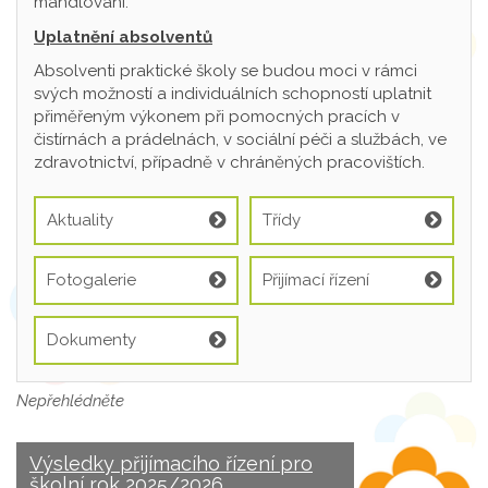
mandlování.
Uplatnění absolventů
Absolventi praktické školy se budou moci v rámci
svých možností a individuálních schopností uplatnit
přiměřeným výkonem při pomocných pracích v
čistírnách a prádelnách, v sociální péči a službách, ve
zdravotnictví, případně v chráněných pracovištích.
Aktuality
Třídy
Fotogalerie
Přijímací řízení
Dokumenty
Nepřehlédněte
Výsledky přijímacího řízení pro
školní rok 2025/2026