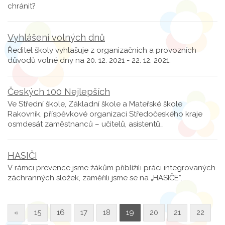
chránit?
Vyhlášení volných dnů
Ředitel školy vyhlašuje z organizačních a provozních
důvodů volné dny na 20. 12. 2021 - 22. 12. 2021.
Českých 100 Nejlepších
Ve Střední škole, Základní škole a Mateřské škole
Rakovník, příspěvkové organizaci Středočeského kraje
osmdesát zaměstnanců – učitelů, asistentů…
HASIČI
V rámci prevence jsme žákům přiblížili práci integrovaných
záchranných složek, zaměřili jsme se na „HASIČE“.
«
15
16
17
18
19
20
21
22