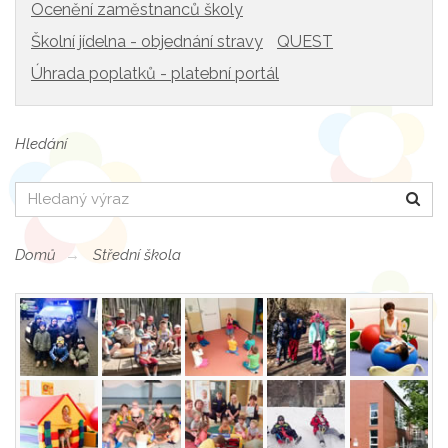
Ocenění zaměstnanců školy
Školní jídelna - objednání stravy
QUEST
Úhrada poplatků - platební portál
Hledání
Hledat
Domů
Střední škola