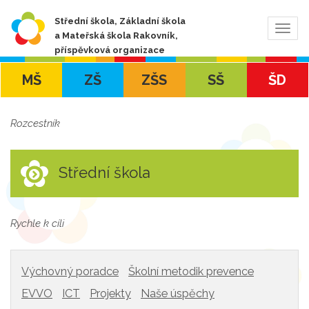
Střední škola, Základní škola
Zobra
a Mateřská škola Rakovník,
navig
příspěvková organizace
MŠ
ZŠ
ZŠS
SŠ
ŠD
Rozcestník
Střední škola
Rychle k cíli
Výchovný poradce
Školní metodik prevence
EVVO
ICT
Projekty
Naše úspěchy