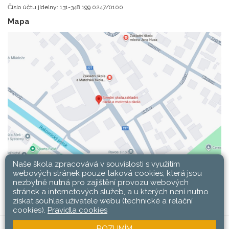
Číslo účtu jídelny: 131-348 199 0247/0100
Mapa
Naše škola zpracovává v souvislosti s využitím
webových stránek pouze taková cookies, která jsou
nezbytně nutná pro zajištění provozu webových
stránek a internetových služeb, a u kterých není nutno
získat souhlas uživatele webu (technické a relační
cookies).
Pravidla cookies
ROZUMÍM
SŠ, ZŠ a MŠ Rakovník © 2026 |
Mapa stránek
|
Web