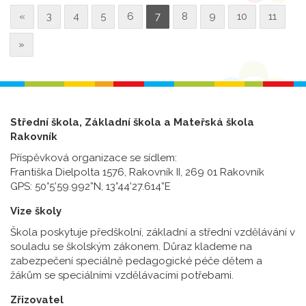
«
3
4
5
6
7
8
9
10
11
»
Střední škola, Základní škola a Mateřská škola
Rakovník
Příspěvková organizace se sídlem:
Františka Dielpolta 1576, Rakovník II, 269 01 Rakovník
GPS: 50°5’59.992”N, 13°44’27.614”E
Vize školy
Škola poskytuje předškolní, základní a střední vzdělávání v
souladu se školským zákonem. Důraz klademe na
zabezpečení speciálně pedagogické péče dětem a
žákům se speciálními vzdělávacími potřebami.
Zřizovatel