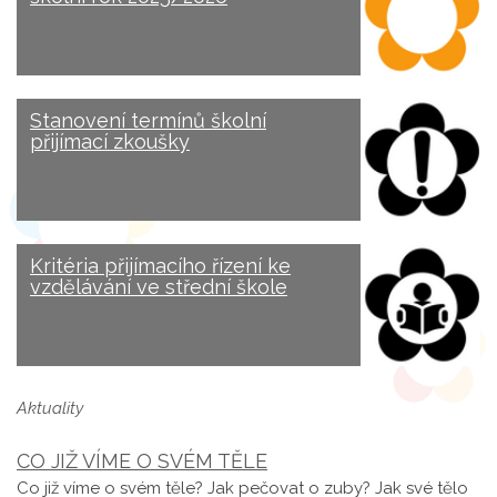
Stanovení termínů školní
přijímací zkoušky
Kritéria přijímacího řízení ke
vzdělávání ve střední škole
Aktuality
CO JIŽ VÍME O SVÉM TĚLE
Co již víme o svém těle? Jak pečovat o zuby? Jak své tělo