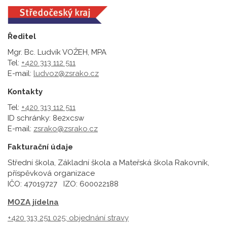
Ředitel
Mgr. Bc. Ludvík VOŽEH, MPA
Tel:
+420 313 112 511
E-mail:
ludvoz@zsrako.cz
Kontakty
Tel:
+420 313 112 511
ID schránky: 8e2xcsw
E-mail:
zsrako@zsrako.cz
Fakturační údaje
Střední škola, Základní škola a Mateřská škola Rakovník,
příspěvková organizace
IČO: 47019727 IZO: 600022188
MOZA jídelna
+420 313 251 025;
objednání stravy