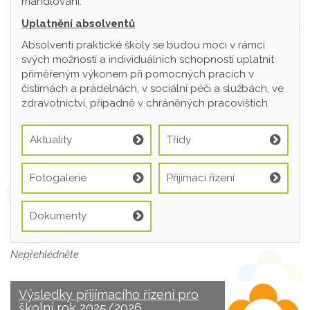
mandlování.
Uplatnění absolventů
Absolventi praktické školy se budou moci v rámci
svých možností a individuálních schopností uplatnit
přiměřeným výkonem při pomocných pracích v
čistírnách a prádelnách, v sociální péči a službách, ve
zdravotnictví, případně v chráněných pracovištích.
Aktuality
Třídy
Fotogalerie
Přijímací řízení
Dokumenty
Nepřehlédněte
Výsledky přijímacího řízení pro
školní rok 2025/2026