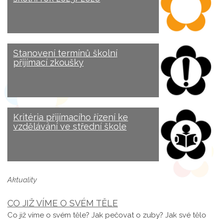
Stanovení termínů školní
přijímací zkoušky
Kritéria přijímacího řízení ke
vzdělávání ve střední škole
Aktuality
CO JIŽ VÍME O SVÉM TĚLE
Co již víme o svém těle? Jak pečovat o zuby? Jak své tělo