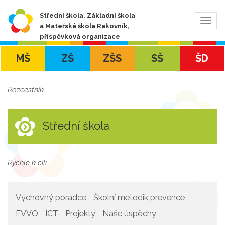
Střední škola, Základní škola
Zobra
a Mateřská škola Rakovník,
navig
příspěvková organizace
MŠ
ZŠ
ZŠS
SŠ
ŠD
Rozcestník
Střední škola
Rychle k cíli
Výchovný poradce
Školní metodik prevence
EVVO
ICT
Projekty
Naše úspěchy