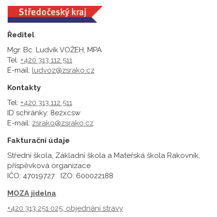
Ředitel
Mgr. Bc. Ludvík VOŽEH, MPA
Tel:
+420 313 112 511
E-mail:
ludvoz@zsrako.cz
Kontakty
Tel:
+420 313 112 511
ID schránky: 8e2xcsw
E-mail:
zsrako@zsrako.cz
Fakturační údaje
Střední škola, Základní škola a Mateřská škola Rakovník,
příspěvková organizace
IČO: 47019727 IZO: 600022188
MOZA jídelna
+420 313 251 025;
objednání stravy