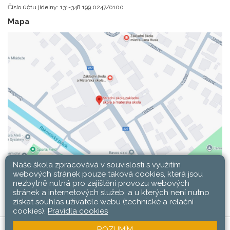
Číslo účtu jídelny: 131-348 199 0247/0100
Mapa
Naše škola zpracovává v souvislosti s využitím
webových stránek pouze taková cookies, která jsou
nezbytně nutná pro zajištění provozu webových
stránek a internetových služeb, a u kterých není nutno
získat souhlas uživatele webu (technické a relační
cookies).
Pravidla cookies
ROZUMÍM
SŠ, ZŠ a MŠ Rakovník © 2026 |
Mapa stránek
|
Web