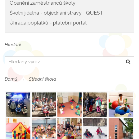
Ocenění zaměstnanců školy
Školní jídelna - objednání stravy
QUEST
Úhrada poplatků - platební portál
Hledání
Hledat
Domů
Střední škola