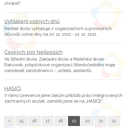
chránit?
Vyhlášení volných dnů
Ředitel školy vyhlašuje z organizačních a provozních
důvodů volné dny na 20. 12. 2021 - 22. 12. 2021.
Českých 100 Nejlepších
Ve Střední škole, Základní škole a Mateřské škole
Rakovník, příspěvkové organizaci Středočeského kraje
osmdesát zaměstnanců – učitelů, asistentů…
HASIČI
V rámci prevence jsme žákům přiblížili práci integrovaných
záchranných složek, zaměřili jsme se na „HASIČE“.
«
15
16
17
18
19
20
21
22