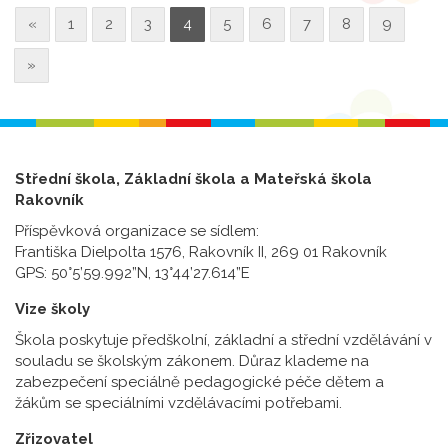
«
1
2
3
4
5
6
7
8
9
»
Střední škola, Základní škola a Mateřská škola
Rakovník
Příspěvková organizace se sídlem:
Františka Dielpolta 1576, Rakovník II, 269 01 Rakovník
GPS: 50°5’59.992”N, 13°44’27.614”E
Vize školy
Škola poskytuje předškolní, základní a střední vzdělávání v
souladu se školským zákonem. Důraz klademe na
zabezpečení speciálně pedagogické péče dětem a
žákům se speciálními vzdělávacími potřebami.
Zřizovatel