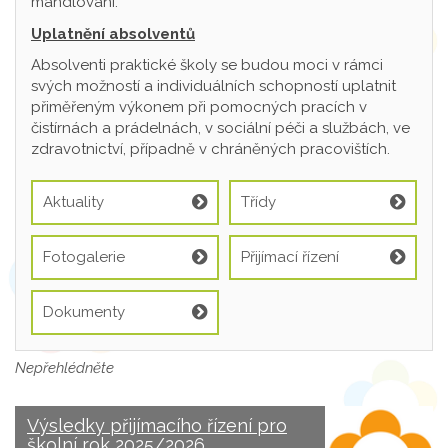
mandlování.
Uplatnění absolventů
Absolventi praktické školy se budou moci v rámci
svých možností a individuálních schopností uplatnit
přiměřeným výkonem při pomocných pracích v
čistírnách a prádelnách, v sociální péči a službách, ve
zdravotnictví, případně v chráněných pracovištích.
Aktuality
Třídy
Fotogalerie
Přijímací řízení
Dokumenty
Nepřehlédněte
Výsledky přijímacího řízení pro
školní rok 2025/2026