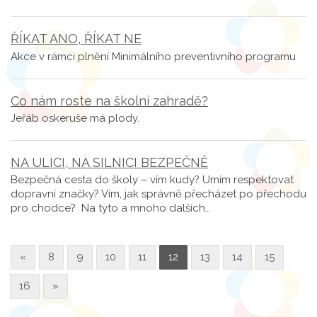
ŘÍKAT ANO, ŘÍKAT NE
Akce v rámci plnění Minimálního preventivního programu
Co nám roste na školní zahradě?
Jeřáb oskeruše má plody.
NA ULICI, NA SILNICI BEZPEČNĚ
Bezpečná cesta do školy – vím kudy? Umím respektovat
dopravní značky? Vím, jak správně přecházet po přechodu
pro chodce? Na tyto a mnoho dalších…
«
8
9
10
11
12
13
14
15
16
»