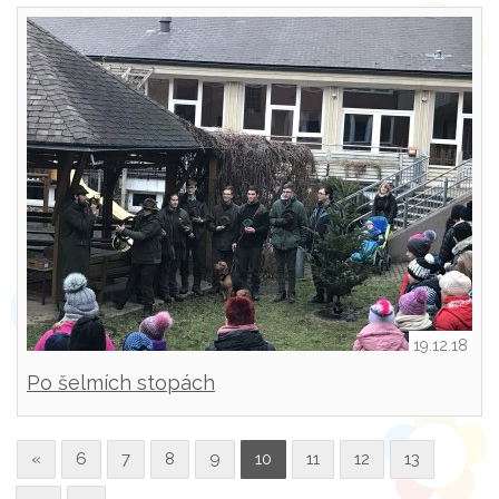
19.12.18
Po šelmích stopách
«
6
7
8
9
10
11
12
13