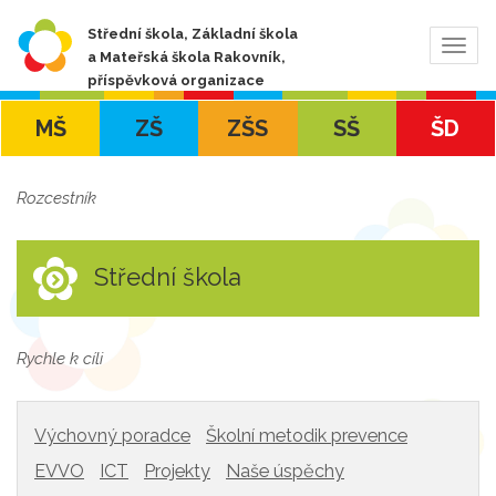
Střední škola, Základní škola
Zobra
a Mateřská škola Rakovník,
navig
příspěvková organizace
MŠ
ZŠ
ZŠS
SŠ
ŠD
Rozcestník
Střední škola
Rychle k cíli
Výchovný poradce
Školní metodik prevence
EVVO
ICT
Projekty
Naše úspěchy