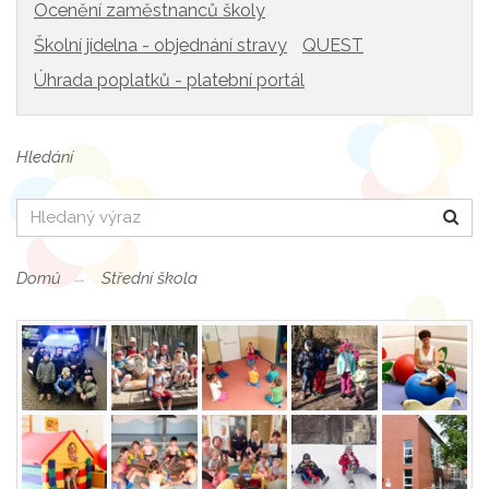
Ocenění zaměstnanců školy
Školní jídelna - objednání stravy
QUEST
Úhrada poplatků - platební portál
Hledání
Hledat
Domů
Střední škola