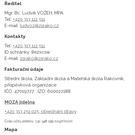
Ředitel
Mgr. Bc. Ludvík VOŽEH, MPA
Tel:
+420 313 112 511
E-mail:
ludvoz@zsrako.cz
Kontakty
Tel:
+420 313 112 511
ID schránky: 8e2xcsw
E-mail:
zsrako@zsrako.cz
Fakturační údaje
Střední škola, Základní škola a Mateřská škola Rakovník,
příspěvková organizace
IČO: 47019727 IZO: 600022188
MOZA jídelna
+420 313 251 025;
objednání stravy
Číslo účtu jídelny: 131-348 199 0247/0100
Mapa