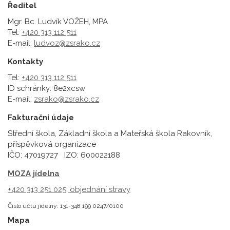
Ředitel
Mgr. Bc. Ludvík VOŽEH, MPA
Tel:
+420 313 112 511
E-mail:
ludvoz@zsrako.cz
Kontakty
Tel:
+420 313 112 511
ID schránky: 8e2xcsw
E-mail:
zsrako@zsrako.cz
Fakturační údaje
Střední škola, Základní škola a Mateřská škola Rakovník,
příspěvková organizace
IČO: 47019727 IZO: 600022188
MOZA jídelna
+420 313 251 025;
objednání stravy
Číslo účtu jídelny: 131-348 199 0247/0100
Mapa