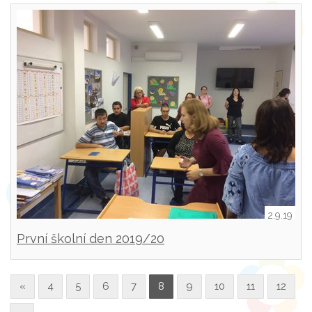
2.9.19
První školní den 2019/20
«
4
5
6
7
8
9
10
11
12