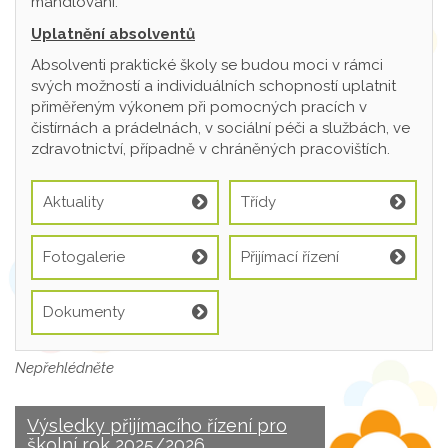
mandlování.
Uplatnění absolventů
Absolventi praktické školy se budou moci v rámci
svých možností a individuálních schopností uplatnit
přiměřeným výkonem při pomocných pracích v
čistírnách a prádelnách, v sociální péči a službách, ve
zdravotnictví, případně v chráněných pracovištích.
Aktuality
Třídy
Fotogalerie
Přijímací řízení
Dokumenty
Nepřehlédněte
Výsledky přijímacího řízení pro
školní rok 2025/2026