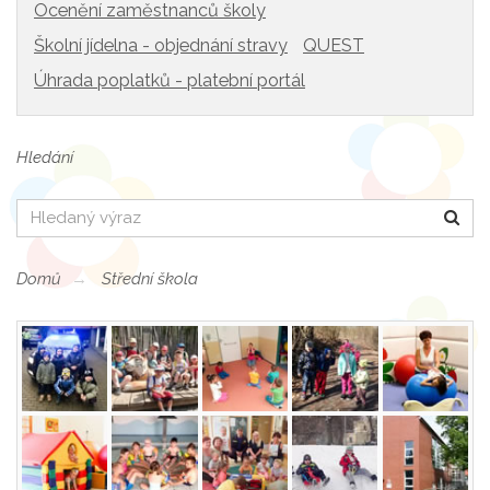
Ocenění zaměstnanců školy
Školní jídelna - objednání stravy
QUEST
Úhrada poplatků - platební portál
Hledání
Hledat
Domů
Střední škola