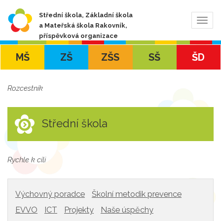
Střední škola, Základní škola
Zobra
a Mateřská škola Rakovník,
navig
příspěvková organizace
MŠ
ZŠ
ZŠS
SŠ
ŠD
Rozcestník
Střední škola
Rychle k cíli
Výchovný poradce
Školní metodik prevence
EVVO
ICT
Projekty
Naše úspěchy