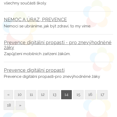
všechny součásti školy.
NEMOC A ÚRAZ, PREVENCE
Nemoci se ubráníme, jak být zdraví, to my víme.
Prevence digitální propasti - pro znevýhodněné
žáky
Zapůjčení mobilních zařízení žákům.
Prevence digitální propasti
Prevence digitální propasti-pro znevýhodněné žáky
«
10
11
12
13
14
15
16
17
18
»