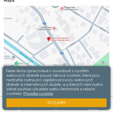
Mapa
Naše škola zpracovává v souvislosti s využitím
webových stránek pouze taková cookies, která jsou
nezbytně nutná pro zajištění provozu webových
stránek a internetových služeb, a u kterých není nutno
získat souhlas uživatele webu (technické a relační
cookies).
Pravidla cookies
ROZUMÍM
SŠ, ZŠ a MŠ Rakovník © 2026 |
Mapa stránek
|
Web
Přihlásit
|
Přístupnost stránek
|
Pravidla COOKIES
školy