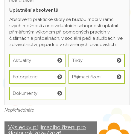
mandlování.
Uplatnění absolventů
Absolventi praktické školy se budou moci v rámci
svých možností a individuálních schopností uplatnit
přiměřeným výkonem při pomocných pracích v
čistírnách a prádelnách, v sociální péči a službách, ve
zdravotnictví, případně v chráněných pracovištích.
Aktuality
Třídy
Fotogalerie
Přijímací řízení
Dokumenty
Nepřehlédněte
Výsledky přijímacího řízení pro
školní rok 2025/2026