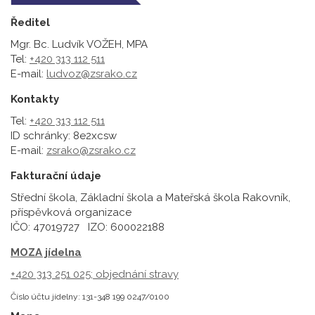
Ředitel
Mgr. Bc. Ludvík VOŽEH, MPA
Tel:
+420 313 112 511
E-mail:
ludvoz@zsrako.cz
Kontakty
Tel:
+420 313 112 511
ID schránky: 8e2xcsw
E-mail:
zsrako@zsrako.cz
Fakturační údaje
Střední škola, Základní škola a Mateřská škola Rakovník,
příspěvková organizace
IČO: 47019727 IZO: 600022188
MOZA jídelna
+420 313 251 025;
objednání stravy
Číslo účtu jídelny: 131-348 199 0247/0100