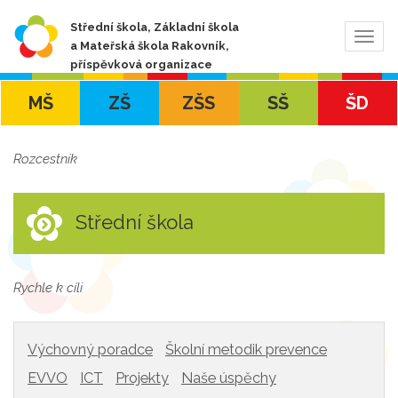
Střední škola, Základní škola
Zobra
a Mateřská škola Rakovník,
navig
příspěvková organizace
MŠ
ZŠ
ZŠS
SŠ
ŠD
Rozcestník
Střední škola
Rychle k cíli
Výchovný poradce
Školní metodik prevence
EVVO
ICT
Projekty
Naše úspěchy