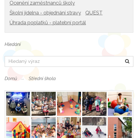
Ocenění zaměstnanců školy
Školní jídelna - objednání stravy
QUEST
Úhrada poplatků - platební portál
Hledání
Hledat
Domů
Střední škola