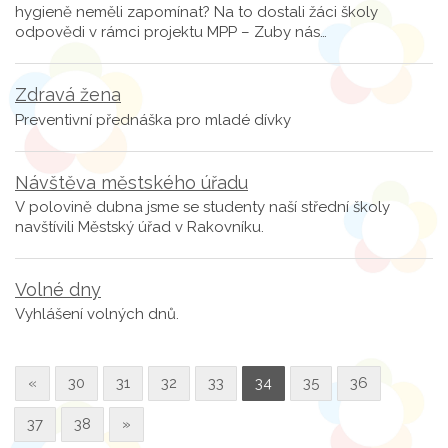
hygieně neměli zapomínat? Na to dostali žáci školy
odpovědi v rámci projektu MPP – Zuby nás…
Zdravá žena
Preventivní přednáška pro mladé dívky
Návštěva městského úřadu
V polovině dubna jsme se studenty naší střední školy
navštívili Městský úřad v Rakovníku.
Volné dny
Vyhlášení volných dnů.
«
30
31
32
33
34
35
36
37
38
»